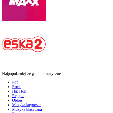
Najpopularniejsze gatunki muzyczne
Pop
Rock
Hip Hop
Reggae
Oldies
Muzyka latynoska
Muzyka klasyczna