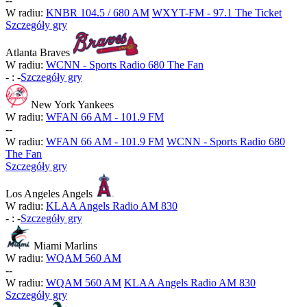
-
-
W radiu:
KNBR 104.5 / 680 AM
WXYT-FM - 97.1 The Ticket
Szczegóły gry
Atlanta Braves
W radiu:
WCNN - Sports Radio 680 The Fan
-
:
-
Szczegóły gry
New York Yankees
W radiu:
WFAN 66 AM - 101.9 FM
-
-
W radiu:
WFAN 66 AM - 101.9 FM
WCNN - Sports Radio 680
The Fan
Szczegóły gry
Los Angeles Angels
W radiu:
KLAA Angels Radio AM 830
-
:
-
Szczegóły gry
Miami Marlins
W radiu:
WQAM 560 AM
-
-
W radiu:
WQAM 560 AM
KLAA Angels Radio AM 830
Szczegóły gry