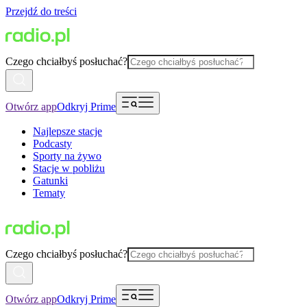
Przejdź do treści
Czego chciałbyś posłuchać?
Otwórz app
Odkryj Prime
Najlepsze stacje
Podcasty
Sporty na żywo
Stacje w pobliżu
Gatunki
Tematy
Czego chciałbyś posłuchać?
Otwórz app
Odkryj Prime