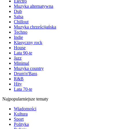
Electro
Muzyka alternatywna
Dub
Salsa
Chillout
Muzyka chrześcijańska
Techno
Indie
Klasyczny rock
House
Lata 90-te
Jazz
Minimal
Muzyka country
Drum'n'Bass
R&B
Hity
Lata 70-te
Najpopularniejsze tematy
Wiadomości
Kultura
Sport
Polityka