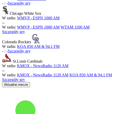
-
:
-
Szczegóły gry
Chicago White Sox
W radiu:
WMVP - ESPN 1000 AM
-
-
W radiu:
WMVP - ESPN 1000 AM
WTAM 1100 AM
Szczegóły gry
Colorado Rockies
W radiu:
KOA 850 AM & 94.1 FM
-
:
-
Szczegóły gry
St.Louis Cardinals
W radiu:
KMOX - NewsRadio 1120 AM
-
-
W radiu:
KMOX - NewsRadio 1120 AM
KOA 850 AM & 94.1 FM
Szczegóły gry
Aktualne mecze