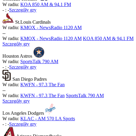
W radiu:
KOA 850 AM & 94.1 FM
-
:
-
Szczegóły gry
St.Louis Cardinals
W radiu:
KMOX - NewsRadio 1120 AM
-
-
W radiu:
KMOX - NewsRadio 1120 AM
KOA 850 AM & 94.1 FM
Szczegóły gry
Houston Astros
W radiu:
SportsTalk 790 AM
-
:
-
Szczegóły gry
San Diego Padres
W radiu:
KWFN - 97.3 The Fan
-
-
W radiu:
KWFN - 97.3 The Fan
SportsTalk 790 AM
Szczegóły gry
Los Angeles Dodgers
W radiu:
KLAC - AM 570 LA Sports
-
:
-
Szczegóły gry