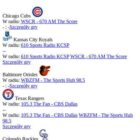
Chicago Cubs
W radiu:
WSCR - 670 AM The Score
-
:
-
Szczegóły gry
Kansas City Royals
W radiu:
610 Sports Radio KCSP
-
-
W radiu:
610 Sports Radio KCSP
WSCR - 670 AM The Score
Szczegóły gry
Baltimore Orioles
W radiu:
WBZFM - The Sports Hub 98.5
-
:
-
Szczegóły gry
Texas Rangers
W radiu:
105.3 The Fan - CBS Dallas
-
-
W radiu:
105.3 The Fan - CBS Dallas
WBZFM - The Sports Hub
98.5
Szczegóły gry
Colorado Rockies