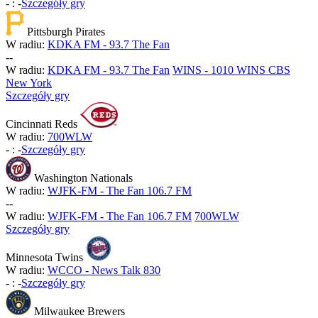
-
:
-
Szczegóły gry
Pittsburgh Pirates
W radiu:
KDKA FM - 93.7 The Fan
-
-
W radiu:
KDKA FM - 93.7 The Fan
WINS - 1010 WINS CBS
New York
Szczegóły gry
Cincinnati Reds
W radiu:
700WLW
-
:
-
Szczegóły gry
Washington Nationals
W radiu:
WJFK-FM - The Fan 106.7 FM
-
-
W radiu:
WJFK-FM - The Fan 106.7 FM
700WLW
Szczegóły gry
Minnesota Twins
W radiu:
WCCO - News Talk 830
-
:
-
Szczegóły gry
Milwaukee Brewers