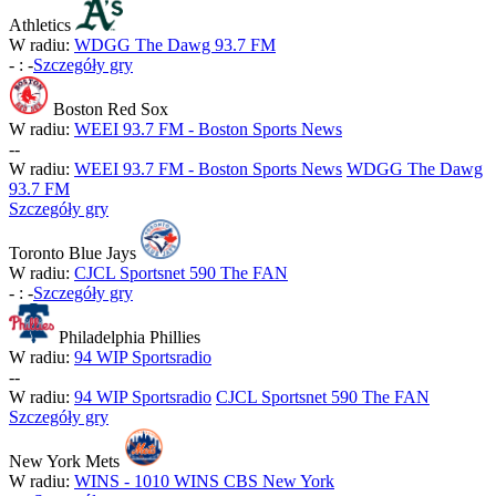
Athletics
W radiu:
WDGG The Dawg 93.7 FM
-
:
-
Szczegóły gry
Boston Red Sox
W radiu:
WEEI 93.7 FM - Boston Sports News
-
-
W radiu:
WEEI 93.7 FM - Boston Sports News
WDGG The Dawg
93.7 FM
Szczegóły gry
Toronto Blue Jays
W radiu:
CJCL Sportsnet 590 The FAN
-
:
-
Szczegóły gry
Philadelphia Phillies
W radiu:
94 WIP Sportsradio
-
-
W radiu:
94 WIP Sportsradio
CJCL Sportsnet 590 The FAN
Szczegóły gry
New York Mets
W radiu:
WINS - 1010 WINS CBS New York