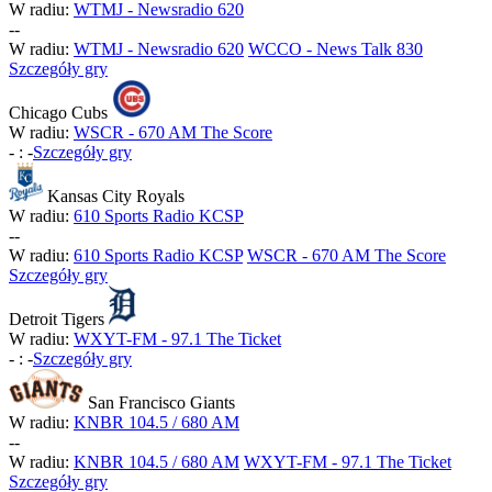
W radiu:
WTMJ - Newsradio 620
-
-
W radiu:
WTMJ - Newsradio 620
WCCO - News Talk 830
Szczegóły gry
Chicago Cubs
W radiu:
WSCR - 670 AM The Score
-
:
-
Szczegóły gry
Kansas City Royals
W radiu:
610 Sports Radio KCSP
-
-
W radiu:
610 Sports Radio KCSP
WSCR - 670 AM The Score
Szczegóły gry
Detroit Tigers
W radiu:
WXYT-FM - 97.1 The Ticket
-
:
-
Szczegóły gry
San Francisco Giants
W radiu:
KNBR 104.5 / 680 AM
-
-
W radiu:
KNBR 104.5 / 680 AM
WXYT-FM - 97.1 The Ticket
Szczegóły gry