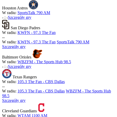
Houston Astros
W radiu:
SportsTalk 790 AM
-
:
-
Szczegóły gry
San Diego Padres
W radiu:
KWFN - 97.3 The Fan
-
-
W radiu:
KWFN - 97.3 The Fan
SportsTalk 790 AM
Szczegóły gry
Baltimore Orioles
W radiu:
WBZFM - The Sports Hub 98.5
-
:
-
Szczegóły gry
Texas Rangers
W radiu:
105.3 The Fan - CBS Dallas
-
-
W radiu:
105.3 The Fan - CBS Dallas
WBZFM - The Sports Hub
98.5
Szczegóły gry
Cleveland Guardians
W radiu:
WTAM 1100 AM