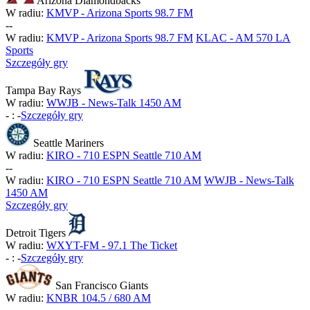
Arizona Diamondbacks
W radiu:
KMVP - Arizona Sports 98.7 FM
-
-
W radiu:
KMVP - Arizona Sports 98.7 FM
KLAC - AM 570 LA
Sports
Szczegóły gry
Tampa Bay Rays
W radiu:
WWJB - News-Talk 1450 AM
-
:
-
Szczegóły gry
Seattle Mariners
W radiu:
KIRO - 710 ESPN Seattle 710 AM
-
-
W radiu:
KIRO - 710 ESPN Seattle 710 AM
WWJB - News-Talk
1450 AM
Szczegóły gry
Detroit Tigers
W radiu:
WXYT-FM - 97.1 The Ticket
-
:
-
Szczegóły gry
San Francisco Giants
W radiu:
KNBR 104.5 / 680 AM