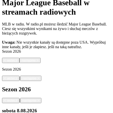
Major League Baseball w
streamach radiowych
MLB w radiu. W radio.pl możesz śledzić Major League Baseball.
Ciesz się wszystkimi wynikami na żywo i słuchaj meczów z
bieżących rozgrywek.
Uwaga:
Nie wszystkie kanały są dostępne poza USA. Wypróbuj
inne kanały, jeśli je złapiesz.
jeśli na taką natrafisz.
Sezon
2026
<
wstecz
następnie
>
Sezon
2026
|
<
wstecz
następnie
>
Sezon
2026
|
<
wstecz
następnie
>
sobota
8.08.2026