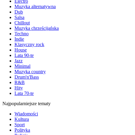
Electro
Muzyka alternatywna
Dub
Salsa
Chillout
Muzyka chrześcijańska
Techno
Indie
Klasyczny rock
House
Lata 90-te
Jazz
Minimal
Muzyka country
Drum'n'Bass
R&B
Hity
Lata 70-te
Najpopularniejsze tematy
Wiadomości
Kultura
Sport
Polityka