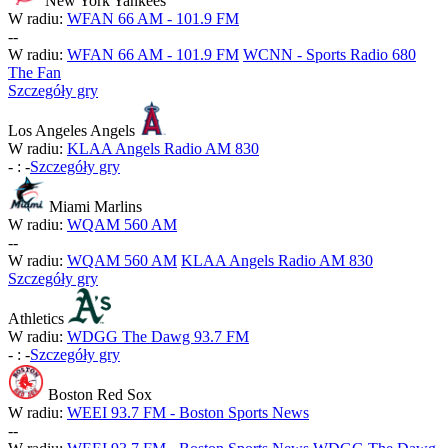
New York Yankees
W radiu:
WFAN 66 AM - 101.9 FM
-
-
W radiu:
WFAN 66 AM - 101.9 FM
WCNN - Sports Radio 680
The Fan
Szczegóły gry
Los Angeles Angels
W radiu:
KLAA Angels Radio AM 830
-
:
-
Szczegóły gry
Miami Marlins
W radiu:
WQAM 560 AM
-
-
W radiu:
WQAM 560 AM
KLAA Angels Radio AM 830
Szczegóły gry
Athletics
W radiu:
WDGG The Dawg 93.7 FM
-
:
-
Szczegóły gry
Boston Red Sox
W radiu:
WEEI 93.7 FM - Boston Sports News
-
-