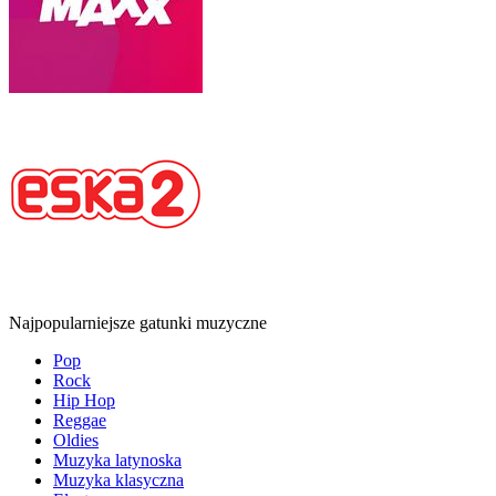
Najpopularniejsze gatunki muzyczne
Pop
Rock
Hip Hop
Reggae
Oldies
Muzyka latynoska
Muzyka klasyczna