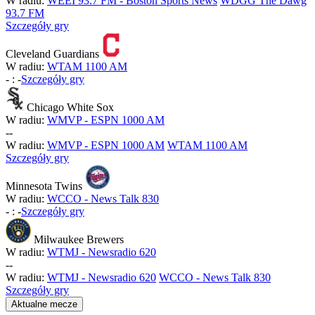
W radiu:
WEEI 93.7 FM - Boston Sports News
WDGG The Dawg
93.7 FM
Szczegóły gry
Cleveland Guardians
W radiu:
WTAM 1100 AM
-
:
-
Szczegóły gry
Chicago White Sox
W radiu:
WMVP - ESPN 1000 AM
-
-
W radiu:
WMVP - ESPN 1000 AM
WTAM 1100 AM
Szczegóły gry
Minnesota Twins
W radiu:
WCCO - News Talk 830
-
:
-
Szczegóły gry
Milwaukee Brewers
W radiu:
WTMJ - Newsradio 620
-
-
W radiu:
WTMJ - Newsradio 620
WCCO - News Talk 830
Szczegóły gry
Aktualne mecze