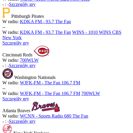
-
:
-
Szczegóły gry
Pittsburgh Pirates
W radiu:
KDKA FM - 93.7 The Fan
-
-
W radiu:
KDKA FM - 93.7 The Fan
WINS - 1010 WINS CBS
New York
Szczegóły gry
Cincinnati Reds
W radiu:
700WLW
-
:
-
Szczegóły gry
Washington Nationals
W radiu:
WJFK-FM - The Fan 106.7 FM
-
-
W radiu:
WJFK-FM - The Fan 106.7 FM
700WLW
Szczegóły gry
Atlanta Braves
W radiu:
WCNN - Sports Radio 680 The Fan
-
:
-
Szczegóły gry