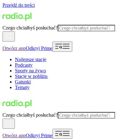
Przejdź do treści
Czego chciałbyś posłuchać?
Otwórz app
Odkryj Prime
Najlepsze stacje
Podcasty
Sporty na żywo
Stacje w pobliżu
Gatunki
Tematy
Czego chciałbyś posłuchać?
Otwórz app
Odkryj Prime