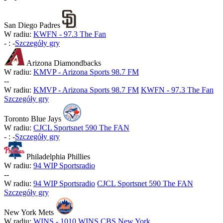
San Diego Padres
W radiu:
KWFN - 97.3 The Fan
-
:
-
Szczegóły gry
Arizona Diamondbacks
W radiu:
KMVP - Arizona Sports 98.7 FM
-
-
W radiu:
KMVP - Arizona Sports 98.7 FM
KWFN - 97.3 The Fan
Szczegóły gry
Toronto Blue Jays
W radiu:
CJCL Sportsnet 590 The FAN
-
:
-
Szczegóły gry
Philadelphia Phillies
W radiu:
94 WIP Sportsradio
-
-
W radiu:
94 WIP Sportsradio
CJCL Sportsnet 590 The FAN
Szczegóły gry
New York Mets
W radiu:
WINS - 1010 WINS CBS New York