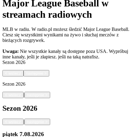
Major League Baseball w
streamach radiowych
MLB w radiu. W radio.pl możesz śledzić Major League Baseball.
Ciesz się wszystkimi wynikami na żywo i słuchaj meczów z
bieżących rozgrywek.
Uwaga:
Nie wszystkie kanały są dostępne poza USA. Wypróbuj
inne kanały, jeśli je złapiesz.
jeśli na taką natrafisz.
Sezon
2026
<
wstecz
następnie
>
Sezon
2026
|
<
wstecz
następnie
>
Sezon
2026
|
<
wstecz
następnie
>
piątek
7.08.2026