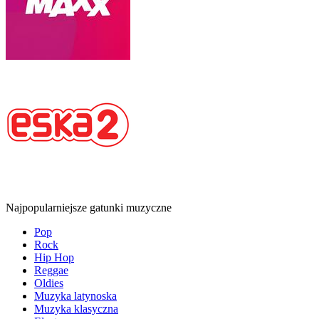
Najpopularniejsze gatunki muzyczne
Pop
Rock
Hip Hop
Reggae
Oldies
Muzyka latynoska
Muzyka klasyczna