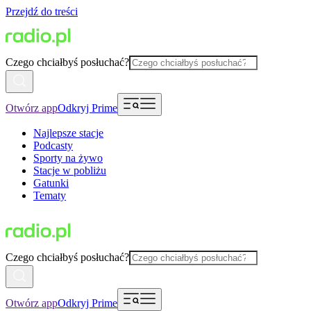
Przejdź do treści
Czego chciałbyś posłuchać?
Otwórz app
Odkryj Prime
Najlepsze stacje
Podcasty
Sporty na żywo
Stacje w pobliżu
Gatunki
Tematy
Czego chciałbyś posłuchać?
Otwórz app
Odkryj Prime