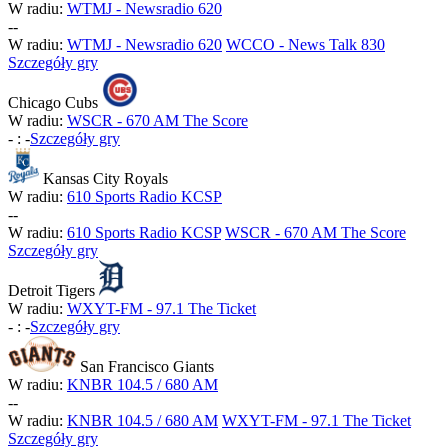
W radiu:
WTMJ - Newsradio 620
-
-
W radiu:
WTMJ - Newsradio 620
WCCO - News Talk 830
Szczegóły gry
Chicago Cubs
W radiu:
WSCR - 670 AM The Score
-
:
-
Szczegóły gry
Kansas City Royals
W radiu:
610 Sports Radio KCSP
-
-
W radiu:
610 Sports Radio KCSP
WSCR - 670 AM The Score
Szczegóły gry
Detroit Tigers
W radiu:
WXYT-FM - 97.1 The Ticket
-
:
-
Szczegóły gry
San Francisco Giants
W radiu:
KNBR 104.5 / 680 AM
-
-
W radiu:
KNBR 104.5 / 680 AM
WXYT-FM - 97.1 The Ticket
Szczegóły gry