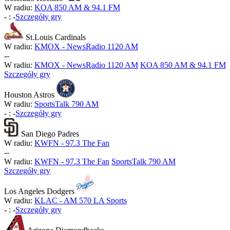
W radiu:
KOA 850 AM & 94.1 FM
-
:
-
Szczegóły gry
St.Louis Cardinals
W radiu:
KMOX - NewsRadio 1120 AM
-
-
W radiu:
KMOX - NewsRadio 1120 AM
KOA 850 AM & 94.1 FM
Szczegóły gry
Houston Astros
W radiu:
SportsTalk 790 AM
-
:
-
Szczegóły gry
San Diego Padres
W radiu:
KWFN - 97.3 The Fan
-
-
W radiu:
KWFN - 97.3 The Fan
SportsTalk 790 AM
Szczegóły gry
Los Angeles Dodgers
W radiu:
KLAC - AM 570 LA Sports
-
:
-
Szczegóły gry