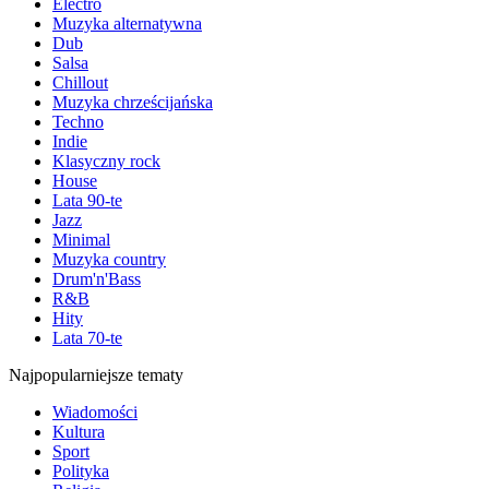
Electro
Muzyka alternatywna
Dub
Salsa
Chillout
Muzyka chrześcijańska
Techno
Indie
Klasyczny rock
House
Lata 90-te
Jazz
Minimal
Muzyka country
Drum'n'Bass
R&B
Hity
Lata 70-te
Najpopularniejsze tematy
Wiadomości
Kultura
Sport
Polityka