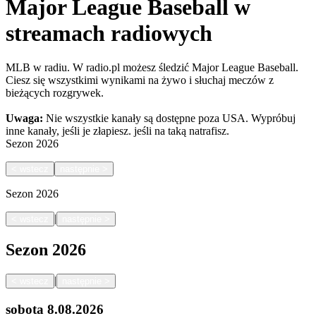
Major League Baseball w
streamach radiowych
MLB w radiu. W radio.pl możesz śledzić Major League Baseball.
Ciesz się wszystkimi wynikami na żywo i słuchaj meczów z
bieżących rozgrywek.
Uwaga:
Nie wszystkie kanały są dostępne poza USA. Wypróbuj
inne kanały, jeśli je złapiesz.
jeśli na taką natrafisz.
Sezon
2026
<
wstecz
następnie
>
Sezon
2026
|
<
wstecz
następnie
>
Sezon
2026
|
<
wstecz
następnie
>
sobota
8.08.2026