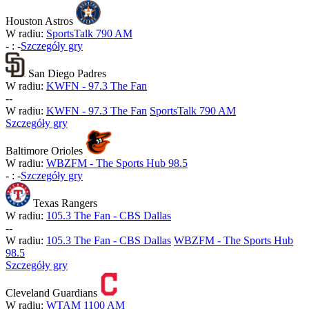
Houston Astros
W radiu:
SportsTalk 790 AM
-
:
-
Szczegóły gry
San Diego Padres
W radiu:
KWFN - 97.3 The Fan
-
-
W radiu:
KWFN - 97.3 The Fan
SportsTalk 790 AM
Szczegóły gry
Baltimore Orioles
W radiu:
WBZFM - The Sports Hub 98.5
-
:
-
Szczegóły gry
Texas Rangers
W radiu:
105.3 The Fan - CBS Dallas
-
-
W radiu:
105.3 The Fan - CBS Dallas
WBZFM - The Sports Hub
98.5
Szczegóły gry
Cleveland Guardians
W radiu:
WTAM 1100 AM