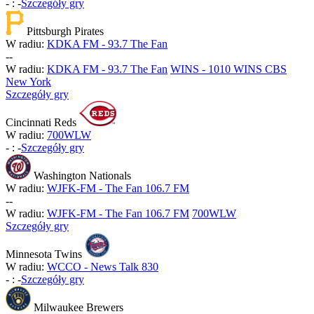
-
:
-
Szczegóły gry
Pittsburgh Pirates
W radiu:
KDKA FM - 93.7 The Fan
-
-
W radiu:
KDKA FM - 93.7 The Fan
WINS - 1010 WINS CBS
New York
Szczegóły gry
Cincinnati Reds
W radiu:
700WLW
-
:
-
Szczegóły gry
Washington Nationals
W radiu:
WJFK-FM - The Fan 106.7 FM
-
-
W radiu:
WJFK-FM - The Fan 106.7 FM
700WLW
Szczegóły gry
Minnesota Twins
W radiu:
WCCO - News Talk 830
-
:
-
Szczegóły gry
Milwaukee Brewers