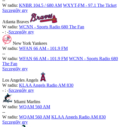
-
-
W radiu:
KNBR 104.5 / 680 AM
WXYT-FM - 97.1 The Ticket
Szczegóły gry
Atlanta Braves
W radiu:
WCNN - Sports Radio 680 The Fan
-
:
-
Szczegóły gry
New York Yankees
W radiu:
WFAN 66 AM - 101.9 FM
-
-
W radiu:
WFAN 66 AM - 101.9 FM
WCNN - Sports Radio 680
The Fan
Szczegóły gry
Los Angeles Angels
W radiu:
KLAA Angels Radio AM 830
-
:
-
Szczegóły gry
Miami Marlins
W radiu:
WQAM 560 AM
-
-
W radiu:
WQAM 560 AM
KLAA Angels Radio AM 830
Szczegóły gry