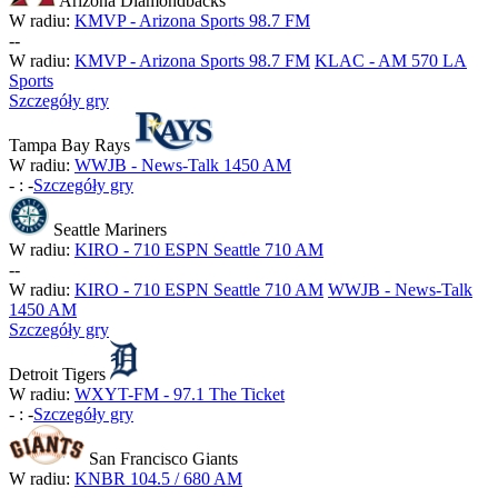
Arizona Diamondbacks
W radiu:
KMVP - Arizona Sports 98.7 FM
-
-
W radiu:
KMVP - Arizona Sports 98.7 FM
KLAC - AM 570 LA
Sports
Szczegóły gry
Tampa Bay Rays
W radiu:
WWJB - News-Talk 1450 AM
-
:
-
Szczegóły gry
Seattle Mariners
W radiu:
KIRO - 710 ESPN Seattle 710 AM
-
-
W radiu:
KIRO - 710 ESPN Seattle 710 AM
WWJB - News-Talk
1450 AM
Szczegóły gry
Detroit Tigers
W radiu:
WXYT-FM - 97.1 The Ticket
-
:
-
Szczegóły gry
San Francisco Giants
W radiu:
KNBR 104.5 / 680 AM