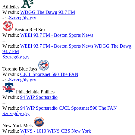
Athletics
W radiu:
WDGG The Dawg 93.7 FM
-
:
-
Szczegóły gry
Boston Red Sox
W radiu:
WEEI 93.7 FM - Boston Sports News
-
-
W radiu:
WEEI 93.7 FM - Boston Sports News
WDGG The Dawg
93.7 FM
Szczegóły gry
Toronto Blue Jays
W radiu:
CJCL Sportsnet 590 The FAN
-
:
-
Szczegóły gry
Philadelphia Phillies
W radiu:
94 WIP Sportsradio
-
-
W radiu:
94 WIP Sportsradio
CJCL Sportsnet 590 The FAN
Szczegóły gry
New York Mets
W radiu:
WINS - 1010 WINS CBS New York