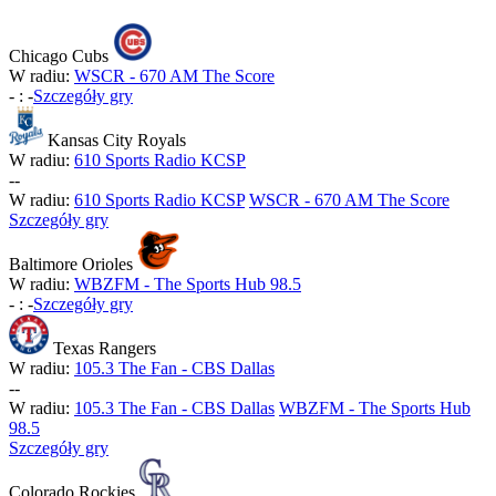
Chicago Cubs
W radiu:
WSCR - 670 AM The Score
-
:
-
Szczegóły gry
Kansas City Royals
W radiu:
610 Sports Radio KCSP
-
-
W radiu:
610 Sports Radio KCSP
WSCR - 670 AM The Score
Szczegóły gry
Baltimore Orioles
W radiu:
WBZFM - The Sports Hub 98.5
-
:
-
Szczegóły gry
Texas Rangers
W radiu:
105.3 The Fan - CBS Dallas
-
-
W radiu:
105.3 The Fan - CBS Dallas
WBZFM - The Sports Hub
98.5
Szczegóły gry
Colorado Rockies