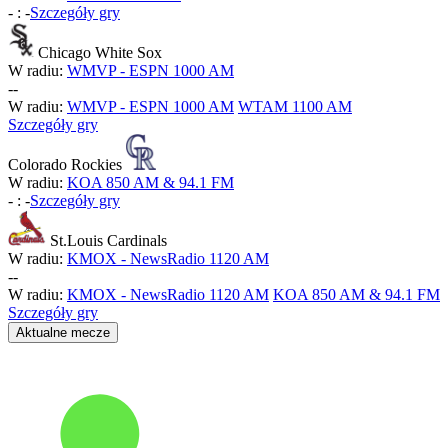
-
:
-
Szczegóły gry
Chicago White Sox
W radiu:
WMVP - ESPN 1000 AM
-
-
W radiu:
WMVP - ESPN 1000 AM
WTAM 1100 AM
Szczegóły gry
Colorado Rockies
W radiu:
KOA 850 AM & 94.1 FM
-
:
-
Szczegóły gry
St.Louis Cardinals
W radiu:
KMOX - NewsRadio 1120 AM
-
-
W radiu:
KMOX - NewsRadio 1120 AM
KOA 850 AM & 94.1 FM
Szczegóły gry
Aktualne mecze