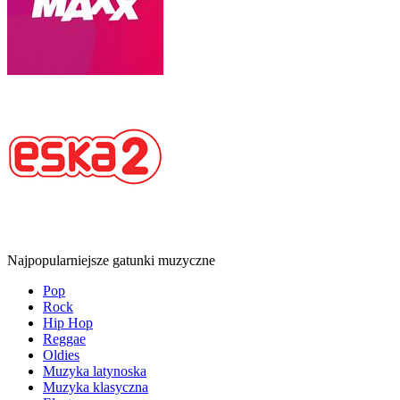
Najpopularniejsze gatunki muzyczne
Pop
Rock
Hip Hop
Reggae
Oldies
Muzyka latynoska
Muzyka klasyczna