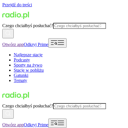
Przejdź do treści
Czego chciałbyś posłuchać?
Otwórz app
Odkryj Prime
Najlepsze stacje
Podcasty
Sporty na żywo
Stacje w pobliżu
Gatunki
Tematy
Czego chciałbyś posłuchać?
Otwórz app
Odkryj Prime