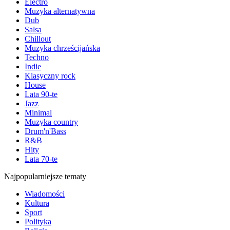
Electro
Muzyka alternatywna
Dub
Salsa
Chillout
Muzyka chrześcijańska
Techno
Indie
Klasyczny rock
House
Lata 90-te
Jazz
Minimal
Muzyka country
Drum'n'Bass
R&B
Hity
Lata 70-te
Najpopularniejsze tematy
Wiadomości
Kultura
Sport
Polityka