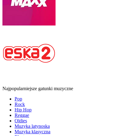
Najpopularniejsze gatunki muzyczne
Pop
Rock
Hip Hop
Reggae
Oldies
Muzyka latynoska
Muzyka klasyczna