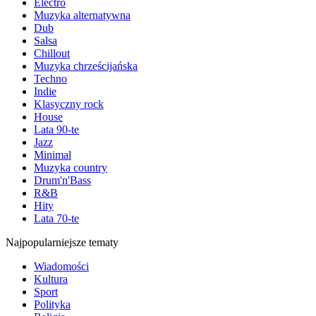
Electro
Muzyka alternatywna
Dub
Salsa
Chillout
Muzyka chrześcijańska
Techno
Indie
Klasyczny rock
House
Lata 90-te
Jazz
Minimal
Muzyka country
Drum'n'Bass
R&B
Hity
Lata 70-te
Najpopularniejsze tematy
Wiadomości
Kultura
Sport
Polityka