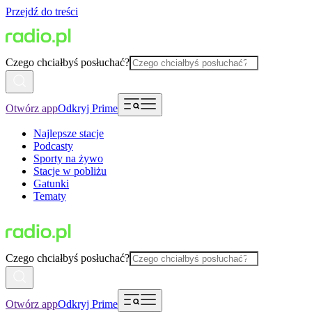
Przejdź do treści
Czego chciałbyś posłuchać?
Otwórz app
Odkryj Prime
Najlepsze stacje
Podcasty
Sporty na żywo
Stacje w pobliżu
Gatunki
Tematy
Czego chciałbyś posłuchać?
Otwórz app
Odkryj Prime