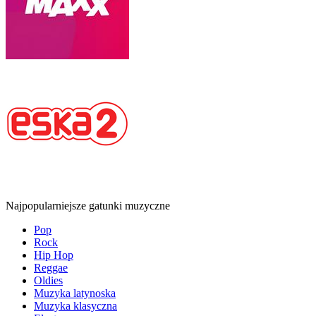
Najpopularniejsze gatunki muzyczne
Pop
Rock
Hip Hop
Reggae
Oldies
Muzyka latynoska
Muzyka klasyczna