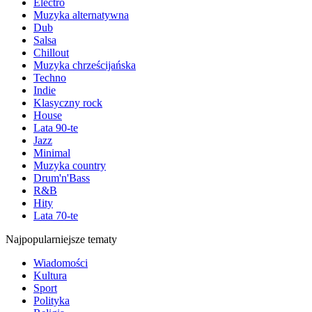
Electro
Muzyka alternatywna
Dub
Salsa
Chillout
Muzyka chrześcijańska
Techno
Indie
Klasyczny rock
House
Lata 90-te
Jazz
Minimal
Muzyka country
Drum'n'Bass
R&B
Hity
Lata 70-te
Najpopularniejsze tematy
Wiadomości
Kultura
Sport
Polityka