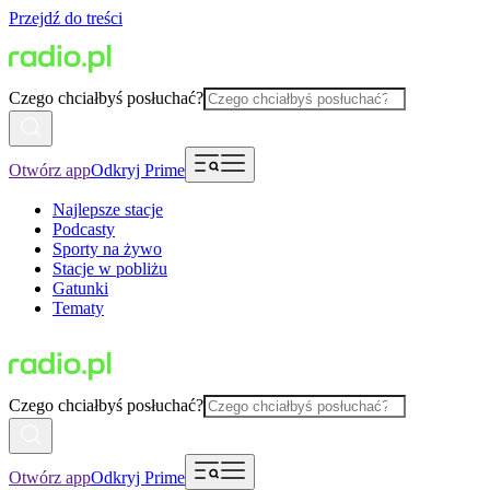
Przejdź do treści
Czego chciałbyś posłuchać?
Otwórz app
Odkryj Prime
Najlepsze stacje
Podcasty
Sporty na żywo
Stacje w pobliżu
Gatunki
Tematy
Czego chciałbyś posłuchać?
Otwórz app
Odkryj Prime