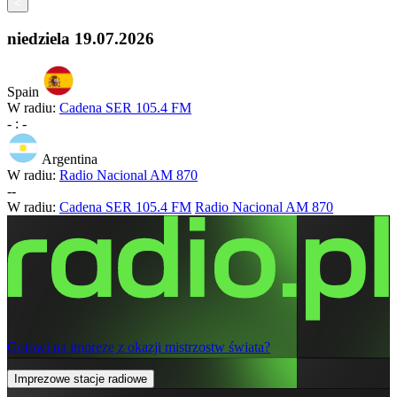
<
niedziela
19.07.2026
Spain
W radiu:
Cadena SER 105.4 FM
-
:
-
Argentina
W radiu:
Radio Nacional AM 870
-
-
W radiu:
Cadena SER 105.4 FM
Radio Nacional AM 870
Gotowi na imprezę z okazji mistrzostw świata?
Imprezowe stacje radiowe