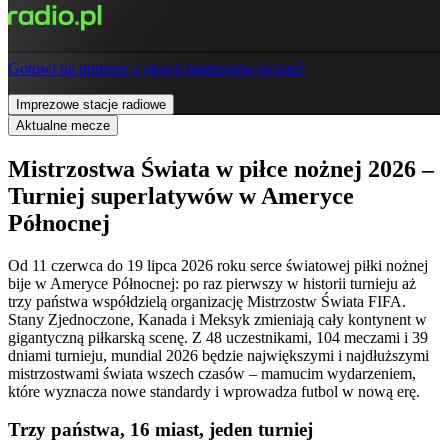
Gotowi na imprezę z okazji mistrzostw świata?
Imprezowe stacje radiowe
Aktualne mecze
Mistrzostwa Świata w piłce nożnej 2026 –
Turniej superlatywów w Ameryce
Północnej
Od 11 czerwca do 19 lipca 2026 roku serce światowej piłki nożnej
bije w Ameryce Północnej: po raz pierwszy w historii turnieju aż
trzy państwa współdzielą organizację Mistrzostw Świata FIFA.
Stany Zjednoczone, Kanada i Meksyk zmieniają cały kontynent w
gigantyczną piłkarską scenę. Z 48 uczestnikami, 104 meczami i 39
dniami turnieju, mundial 2026 będzie największymi i najdłuższymi
mistrzostwami świata wszech czasów – mamucim wydarzeniem,
które wyznacza nowe standardy i wprowadza futbol w nową erę.
Trzy państwa, 16 miast, jeden turniej