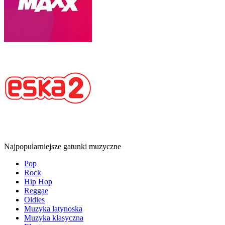
Najpopularniejsze gatunki muzyczne
Pop
Rock
Hip Hop
Reggae
Oldies
Muzyka latynoska
Muzyka klasyczna