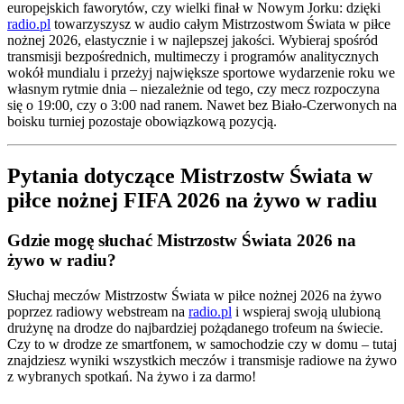
europejskich faworytów, czy wielki finał w Nowym Jorku: dzięki
radio.pl
towarzyszysz w audio całym Mistrzostwom Świata w piłce
nożnej 2026, elastycznie i w najlepszej jakości. Wybieraj spośród
transmisji bezpośrednich, multimeczy i programów analitycznych
wokół mundialu i przeżyj największe sportowe wydarzenie roku we
własnym rytmie dnia – niezależnie od tego, czy mecz rozpoczyna
się o 19:00, czy o 3:00 nad ranem. Nawet bez Biało-Czerwonych na
boisku turniej pozostaje obowiązkową pozycją.
Pytania dotyczące Mistrzostw Świata w
piłce nożnej FIFA 2026 na żywo w radiu
Gdzie mogę słuchać Mistrzostw Świata 2026 na
żywo w radiu?
Słuchaj meczów Mistrzostw Świata w piłce nożnej 2026 na żywo
poprzez radiowy webstream na
radio.pl
i wspieraj swoją ulubioną
drużynę na drodze do najbardziej pożądanego trofeum na świecie.
Czy to w drodze ze smartfonem, w samochodzie czy w domu – tutaj
znajdziesz wyniki wszystkich meczów i transmisje radiowe na żywo
z wybranych spotkań. Na żywo i za darmo!