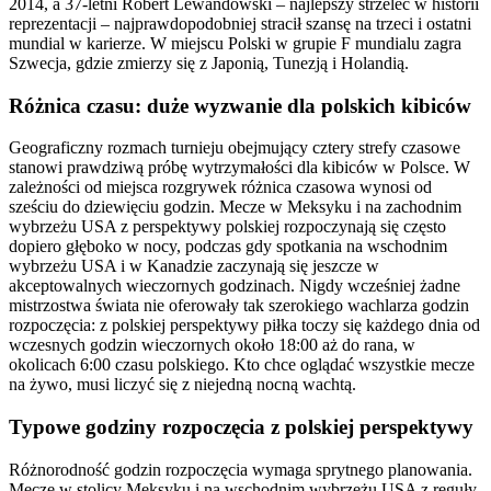
2014, a 37-letni Robert Lewandowski – najlepszy strzelec w historii
reprezentacji – najprawdopodobniej stracił szansę na trzeci i ostatni
mundial w karierze. W miejscu Polski w grupie F mundialu zagra
Szwecja, gdzie zmierzy się z Japonią, Tunezją i Holandią.
Różnica czasu: duże wyzwanie dla polskich kibiców
Geograficzny rozmach turnieju obejmujący cztery strefy czasowe
stanowi prawdziwą próbę wytrzymałości dla kibiców w Polsce. W
zależności od miejsca rozgrywek różnica czasowa wynosi od
sześciu do dziewięciu godzin. Mecze w Meksyku i na zachodnim
wybrzeżu USA z perspektywy polskiej rozpoczynają się często
dopiero głęboko w nocy, podczas gdy spotkania na wschodnim
wybrzeżu USA i w Kanadzie zaczynają się jeszcze w
akceptowalnych wieczornych godzinach. Nigdy wcześniej żadne
mistrzostwa świata nie oferowały tak szerokiego wachlarza godzin
rozpoczęcia: z polskiej perspektywy piłka toczy się każdego dnia od
wczesnych godzin wieczornych około 18:00 aż do rana, w
okolicach 6:00 czasu polskiego. Kto chce oglądać wszystkie mecze
na żywo, musi liczyć się z niejedną nocną wachtą.
Typowe godziny rozpoczęcia z polskiej perspektywy
Różnorodność godzin rozpoczęcia wymaga sprytnego planowania.
Mecze w stolicy Meksyku i na wschodnim wybrzeżu USA z reguły