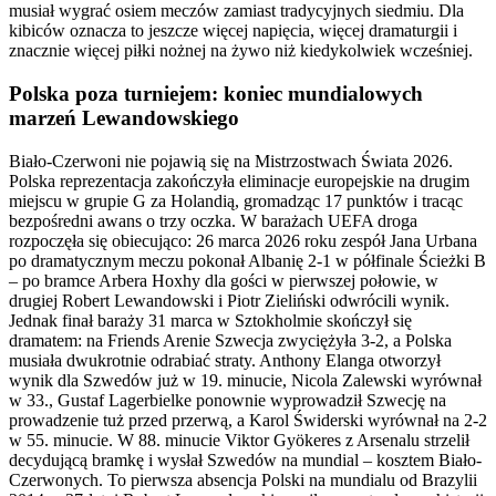
musiał wygrać osiem meczów zamiast tradycyjnych siedmiu. Dla
kibiców oznacza to jeszcze więcej napięcia, więcej dramaturgii i
znacznie więcej piłki nożnej na żywo niż kiedykolwiek wcześniej.
Polska poza turniejem: koniec mundialowych
marzeń Lewandowskiego
Biało-Czerwoni nie pojawią się na Mistrzostwach Świata 2026.
Polska reprezentacja zakończyła eliminacje europejskie na drugim
miejscu w grupie G za Holandią, gromadząc 17 punktów i tracąc
bezpośredni awans o trzy oczka. W barażach UEFA droga
rozpoczęła się obiecująco: 26 marca 2026 roku zespół Jana Urbana
po dramatycznym meczu pokonał Albanię 2-1 w półfinale Ścieżki B
– po bramce Arbera Hoxhy dla gości w pierwszej połowie, w
drugiej Robert Lewandowski i Piotr Zieliński odwrócili wynik.
Jednak finał baraży 31 marca w Sztokholmie skończył się
dramatem: na Friends Arenie Szwecja zwyciężyła 3-2, a Polska
musiała dwukrotnie odrabiać straty. Anthony Elanga otworzył
wynik dla Szwedów już w 19. minucie, Nicola Zalewski wyrównał
w 33., Gustaf Lagerbielke ponownie wyprowadził Szwecję na
prowadzenie tuż przed przerwą, a Karol Świderski wyrównał na 2-2
w 55. minucie. W 88. minucie Viktor Gyökeres z Arsenalu strzelił
decydującą bramkę i wysłał Szwedów na mundial – kosztem Biało-
Czerwonych. To pierwsza absencja Polski na mundialu od Brazylii