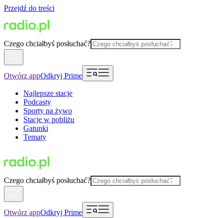
Przejdź do treści
Czego chciałbyś posłuchać?
Otwórz app
Odkryj Prime
Najlepsze stacje
Podcasty
Sporty na żywo
Stacje w pobliżu
Gatunki
Tematy
Czego chciałbyś posłuchać?
Otwórz app
Odkryj Prime