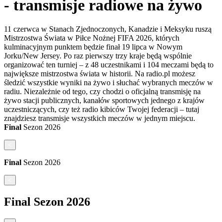
- transmisje radiowe na żywo
11 czerwca w Stanach Zjednoczonych, Kanadzie i Meksyku ruszą
Mistrzostwa Świata w Piłce Nożnej FIFA 2026, których
kulminacyjnym punktem będzie finał 19 lipca w Nowym
Jorku/New Jersey. Po raz pierwszy trzy kraje będą wspólnie
organizować ten turniej – z 48 uczestnikami i 104 meczami będą to
największe mistrzostwa świata w historii. Na radio.pl możesz
śledzić wszystkie wyniki na żywo i słuchać wybranych meczów w
radiu. Niezależnie od tego, czy chodzi o oficjalną transmisję na
żywo stacji publicznych, kanałów sportowych jednego z krajów
uczestniczących, czy też radio kibiców Twojej federacji – tutaj
znajdziesz transmisje wszystkich meczów w jednym miejscu.
Final
Sezon
2026
<
Final
Sezon
2026
<
Final
Sezon
2026