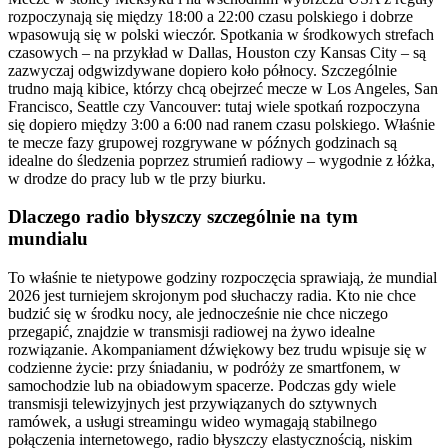
rozpoczynają się między 18:00 a 22:00 czasu polskiego i dobrze
wpasowują się w polski wieczór. Spotkania w środkowych strefach
czasowych – na przykład w Dallas, Houston czy Kansas City – są
zazwyczaj odgwizdywane dopiero koło północy. Szczególnie
trudno mają kibice, którzy chcą obejrzeć mecze w Los Angeles, San
Francisco, Seattle czy Vancouver: tutaj wiele spotkań rozpoczyna
się dopiero między 3:00 a 6:00 nad ranem czasu polskiego. Właśnie
te mecze fazy grupowej rozgrywane w późnych godzinach są
idealne do śledzenia poprzez strumień radiowy – wygodnie z łóżka,
w drodze do pracy lub w tle przy biurku.
Dlaczego radio błyszczy szczególnie na tym
mundialu
To właśnie te nietypowe godziny rozpoczęcia sprawiają, że mundial
2026 jest turniejem skrojonym pod słuchaczy radia. Kto nie chce
budzić się w środku nocy, ale jednocześnie nie chce niczego
przegapić, znajdzie w transmisji radiowej na żywo idealne
rozwiązanie. Akompaniament dźwiękowy bez trudu wpisuje się w
codzienne życie: przy śniadaniu, w podróży ze smartfonem, w
samochodzie lub na obiadowym spacerze. Podczas gdy wiele
transmisji telewizyjnych jest przywiązanych do sztywnych
ramówek, a usługi streamingu wideo wymagają stabilnego
połączenia internetowego, radio błyszczy elastycznością, niskim