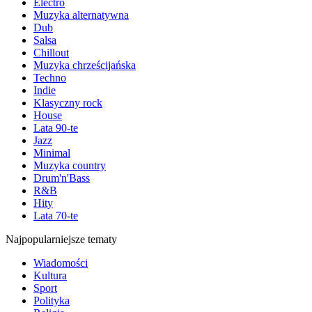
Electro
Muzyka alternatywna
Dub
Salsa
Chillout
Muzyka chrześcijańska
Techno
Indie
Klasyczny rock
House
Lata 90-te
Jazz
Minimal
Muzyka country
Drum'n'Bass
R&B
Hity
Lata 70-te
Najpopularniejsze tematy
Wiadomości
Kultura
Sport
Polityka