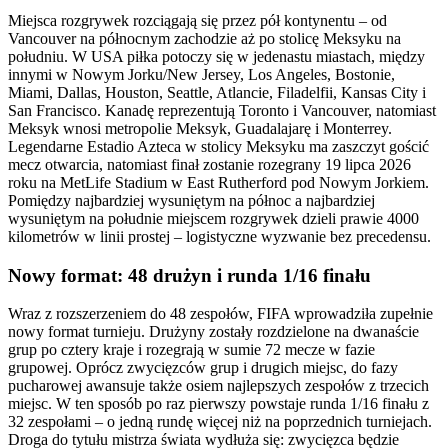
Miejsca rozgrywek rozciągają się przez pół kontynentu – od
Vancouver na północnym zachodzie aż po stolicę Meksyku na
południu. W USA piłka potoczy się w jedenastu miastach, między
innymi w Nowym Jorku/New Jersey, Los Angeles, Bostonie,
Miami, Dallas, Houston, Seattle, Atlancie, Filadelfii, Kansas City i
San Francisco. Kanadę reprezentują Toronto i Vancouver, natomiast
Meksyk wnosi metropolie Meksyk, Guadalajarę i Monterrey.
Legendarne Estadio Azteca w stolicy Meksyku ma zaszczyt gościć
mecz otwarcia, natomiast finał zostanie rozegrany 19 lipca 2026
roku na MetLife Stadium w East Rutherford pod Nowym Jorkiem.
Pomiędzy najbardziej wysuniętym na północ a najbardziej
wysuniętym na południe miejscem rozgrywek dzieli prawie 4000
kilometrów w linii prostej – logistyczne wyzwanie bez precedensu.
Nowy format: 48 drużyn i runda 1/16 finału
Wraz z rozszerzeniem do 48 zespołów, FIFA wprowadziła zupełnie
nowy format turnieju. Drużyny zostały rozdzielone na dwanaście
grup po cztery kraje i rozegrają w sumie 72 mecze w fazie
grupowej. Oprócz zwycięzców grup i drugich miejsc, do fazy
pucharowej awansuje także osiem najlepszych zespołów z trzecich
miejsc. W ten sposób po raz pierwszy powstaje runda 1/16 finału z
32 zespołami – o jedną rundę więcej niż na poprzednich turniejach.
Droga do tytułu mistrza świata wydłuża się: zwycięzca będzie