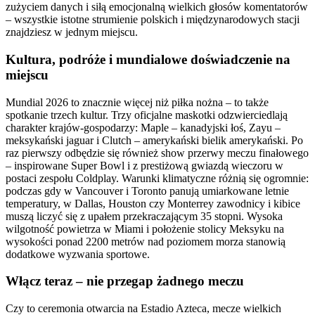
zużyciem danych i siłą emocjonalną wielkich głosów komentatorów
– wszystkie istotne strumienie polskich i międzynarodowych stacji
znajdziesz w jednym miejscu.
Kultura, podróże i mundialowe doświadczenie na
miejscu
Mundial 2026 to znacznie więcej niż piłka nożna – to także
spotkanie trzech kultur. Trzy oficjalne maskotki odzwierciedlają
charakter krajów-gospodarzy: Maple – kanadyjski łoś, Zayu –
meksykański jaguar i Clutch – amerykański bielik amerykański. Po
raz pierwszy odbędzie się również show przerwy meczu finałowego
– inspirowane Super Bowl i z prestiżową gwiazdą wieczoru w
postaci zespołu Coldplay. Warunki klimatyczne różnią się ogromnie:
podczas gdy w Vancouver i Toronto panują umiarkowane letnie
temperatury, w Dallas, Houston czy Monterrey zawodnicy i kibice
muszą liczyć się z upałem przekraczającym 35 stopni. Wysoka
wilgotność powietrza w Miami i położenie stolicy Meksyku na
wysokości ponad 2200 metrów nad poziomem morza stanowią
dodatkowe wyzwania sportowe.
Włącz teraz – nie przegap żadnego meczu
Czy to ceremonia otwarcia na Estadio Azteca, mecze wielkich