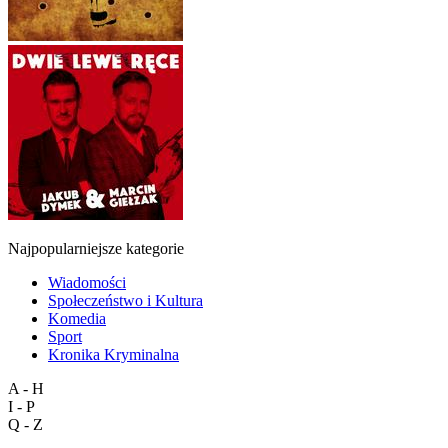
Najpopularniejsze kategorie
Wiadomości
Społeczeństwo i Kultura
Komedia
Sport
Kronika Kryminalna
A - H
I - P
Q - Z