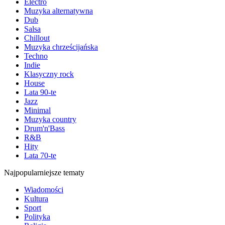
Electro
Muzyka alternatywna
Dub
Salsa
Chillout
Muzyka chrześcijańska
Techno
Indie
Klasyczny rock
House
Lata 90-te
Jazz
Minimal
Muzyka country
Drum'n'Bass
R&B
Hity
Lata 70-te
Najpopularniejsze tematy
Wiadomości
Kultura
Sport
Polityka