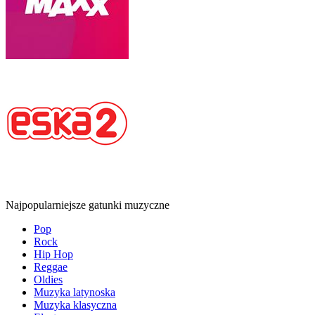
Najpopularniejsze gatunki muzyczne
Pop
Rock
Hip Hop
Reggae
Oldies
Muzyka latynoska
Muzyka klasyczna