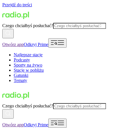
Przejdź do treści
Czego chciałbyś posłuchać?
Otwórz app
Odkryj Prime
Najlepsze stacje
Podcasty
Sporty na żywo
Stacje w pobliżu
Gatunki
Tematy
Czego chciałbyś posłuchać?
Otwórz app
Odkryj Prime