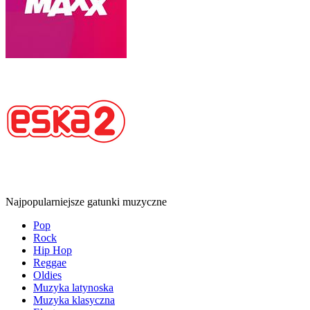
Najpopularniejsze gatunki muzyczne
Pop
Rock
Hip Hop
Reggae
Oldies
Muzyka latynoska
Muzyka klasyczna