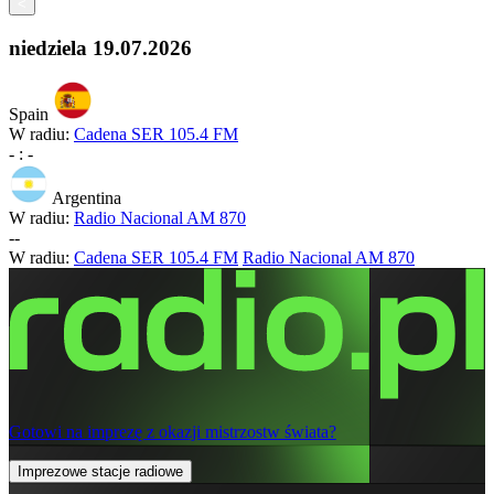
<
niedziela
19.07.2026
Spain
W radiu:
Cadena SER 105.4 FM
-
:
-
Argentina
W radiu:
Radio Nacional AM 870
-
-
W radiu:
Cadena SER 105.4 FM
Radio Nacional AM 870
Gotowi na imprezę z okazji mistrzostw świata?
Imprezowe stacje radiowe