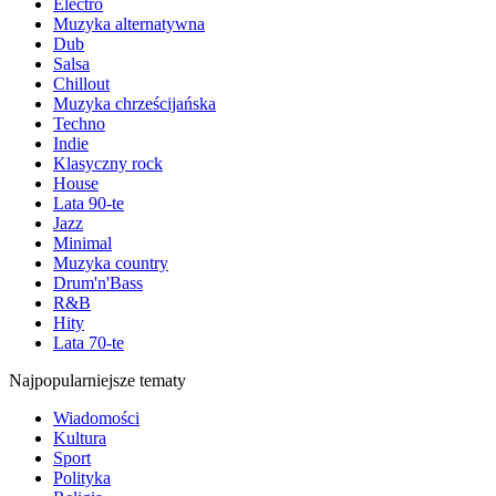
Electro
Muzyka alternatywna
Dub
Salsa
Chillout
Muzyka chrześcijańska
Techno
Indie
Klasyczny rock
House
Lata 90-te
Jazz
Minimal
Muzyka country
Drum'n'Bass
R&B
Hity
Lata 70-te
Najpopularniejsze tematy
Wiadomości
Kultura
Sport
Polityka