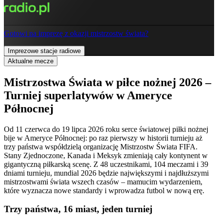
Gotowi na imprezę z okazji mistrzostw świata?
Imprezowe stacje radiowe
Aktualne mecze
Mistrzostwa Świata w piłce nożnej 2026 –
Turniej superlatywów w Ameryce
Północnej
Od 11 czerwca do 19 lipca 2026 roku serce światowej piłki nożnej
bije w Ameryce Północnej: po raz pierwszy w historii turnieju aż
trzy państwa współdzielą organizację Mistrzostw Świata FIFA.
Stany Zjednoczone, Kanada i Meksyk zmieniają cały kontynent w
gigantyczną piłkarską scenę. Z 48 uczestnikami, 104 meczami i 39
dniami turnieju, mundial 2026 będzie największymi i najdłuższymi
mistrzostwami świata wszech czasów – mamucim wydarzeniem,
które wyznacza nowe standardy i wprowadza futbol w nową erę.
Trzy państwa, 16 miast, jeden turniej