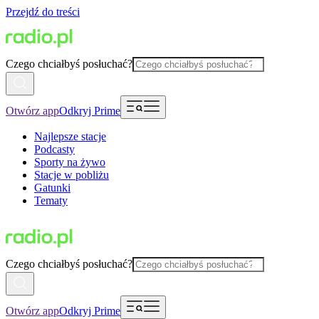
Przejdź do treści
Czego chciałbyś posłuchać?
Otwórz app
Odkryj Prime
Najlepsze stacje
Podcasty
Sporty na żywo
Stacje w pobliżu
Gatunki
Tematy
Czego chciałbyś posłuchać?
Otwórz app
Odkryj Prime