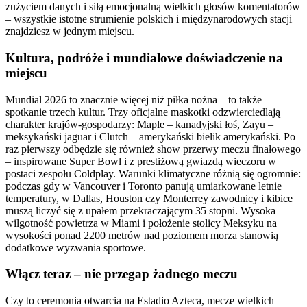
zużyciem danych i siłą emocjonalną wielkich głosów komentatorów
– wszystkie istotne strumienie polskich i międzynarodowych stacji
znajdziesz w jednym miejscu.
Kultura, podróże i mundialowe doświadczenie na
miejscu
Mundial 2026 to znacznie więcej niż piłka nożna – to także
spotkanie trzech kultur. Trzy oficjalne maskotki odzwierciedlają
charakter krajów-gospodarzy: Maple – kanadyjski łoś, Zayu –
meksykański jaguar i Clutch – amerykański bielik amerykański. Po
raz pierwszy odbędzie się również show przerwy meczu finałowego
– inspirowane Super Bowl i z prestiżową gwiazdą wieczoru w
postaci zespołu Coldplay. Warunki klimatyczne różnią się ogromnie:
podczas gdy w Vancouver i Toronto panują umiarkowane letnie
temperatury, w Dallas, Houston czy Monterrey zawodnicy i kibice
muszą liczyć się z upałem przekraczającym 35 stopni. Wysoka
wilgotność powietrza w Miami i położenie stolicy Meksyku na
wysokości ponad 2200 metrów nad poziomem morza stanowią
dodatkowe wyzwania sportowe.
Włącz teraz – nie przegap żadnego meczu
Czy to ceremonia otwarcia na Estadio Azteca, mecze wielkich