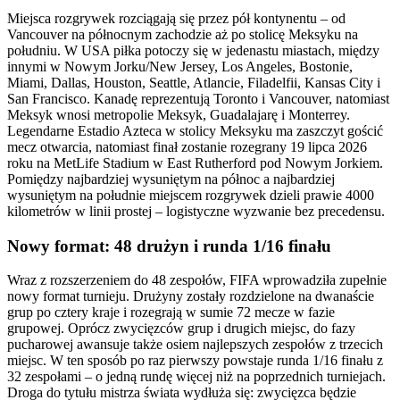
Miejsca rozgrywek rozciągają się przez pół kontynentu – od
Vancouver na północnym zachodzie aż po stolicę Meksyku na
południu. W USA piłka potoczy się w jedenastu miastach, między
innymi w Nowym Jorku/New Jersey, Los Angeles, Bostonie,
Miami, Dallas, Houston, Seattle, Atlancie, Filadelfii, Kansas City i
San Francisco. Kanadę reprezentują Toronto i Vancouver, natomiast
Meksyk wnosi metropolie Meksyk, Guadalajarę i Monterrey.
Legendarne Estadio Azteca w stolicy Meksyku ma zaszczyt gościć
mecz otwarcia, natomiast finał zostanie rozegrany 19 lipca 2026
roku na MetLife Stadium w East Rutherford pod Nowym Jorkiem.
Pomiędzy najbardziej wysuniętym na północ a najbardziej
wysuniętym na południe miejscem rozgrywek dzieli prawie 4000
kilometrów w linii prostej – logistyczne wyzwanie bez precedensu.
Nowy format: 48 drużyn i runda 1/16 finału
Wraz z rozszerzeniem do 48 zespołów, FIFA wprowadziła zupełnie
nowy format turnieju. Drużyny zostały rozdzielone na dwanaście
grup po cztery kraje i rozegrają w sumie 72 mecze w fazie
grupowej. Oprócz zwycięzców grup i drugich miejsc, do fazy
pucharowej awansuje także osiem najlepszych zespołów z trzecich
miejsc. W ten sposób po raz pierwszy powstaje runda 1/16 finału z
32 zespołami – o jedną rundę więcej niż na poprzednich turniejach.
Droga do tytułu mistrza świata wydłuża się: zwycięzca będzie