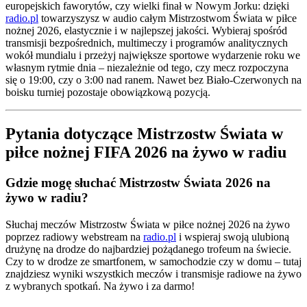
europejskich faworytów, czy wielki finał w Nowym Jorku: dzięki
radio.pl
towarzyszysz w audio całym Mistrzostwom Świata w piłce
nożnej 2026, elastycznie i w najlepszej jakości. Wybieraj spośród
transmisji bezpośrednich, multimeczy i programów analitycznych
wokół mundialu i przeżyj największe sportowe wydarzenie roku we
własnym rytmie dnia – niezależnie od tego, czy mecz rozpoczyna
się o 19:00, czy o 3:00 nad ranem. Nawet bez Biało-Czerwonych na
boisku turniej pozostaje obowiązkową pozycją.
Pytania dotyczące Mistrzostw Świata w
piłce nożnej FIFA 2026 na żywo w radiu
Gdzie mogę słuchać Mistrzostw Świata 2026 na
żywo w radiu?
Słuchaj meczów Mistrzostw Świata w piłce nożnej 2026 na żywo
poprzez radiowy webstream na
radio.pl
i wspieraj swoją ulubioną
drużynę na drodze do najbardziej pożądanego trofeum na świecie.
Czy to w drodze ze smartfonem, w samochodzie czy w domu – tutaj
znajdziesz wyniki wszystkich meczów i transmisje radiowe na żywo
z wybranych spotkań. Na żywo i za darmo!