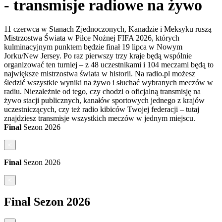
- transmisje radiowe na żywo
11 czerwca w Stanach Zjednoczonych, Kanadzie i Meksyku ruszą
Mistrzostwa Świata w Piłce Nożnej FIFA 2026, których
kulminacyjnym punktem będzie finał 19 lipca w Nowym
Jorku/New Jersey. Po raz pierwszy trzy kraje będą wspólnie
organizować ten turniej – z 48 uczestnikami i 104 meczami będą to
największe mistrzostwa świata w historii. Na radio.pl możesz
śledzić wszystkie wyniki na żywo i słuchać wybranych meczów w
radiu. Niezależnie od tego, czy chodzi o oficjalną transmisję na
żywo stacji publicznych, kanałów sportowych jednego z krajów
uczestniczących, czy też radio kibiców Twojej federacji – tutaj
znajdziesz transmisje wszystkich meczów w jednym miejscu.
Final
Sezon
2026
<
Final
Sezon
2026
<
Final
Sezon
2026