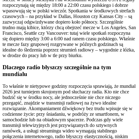
rozpoczynają się między 18:00 a 22:00 czasu polskiego i dobrze
wpasowują się w polski wieczór. Spotkania w środkowych strefach
czasowych – na przykład w Dallas, Houston czy Kansas City – są
zazwyczaj odgwizdywane dopiero koło północy. Szczególnie
trudno mają kibice, którzy chcą obejrzeć mecze w Los Angeles, San
Francisco, Seattle czy Vancouver: tutaj wiele spotkań rozpoczyna
się dopiero między 3:00 a 6:00 nad ranem czasu polskiego. Właśnie
te mecze fazy grupowej rozgrywane w późnych godzinach są
idealne do śledzenia poprzez strumień radiowy – wygodnie z łóżka,
w drodze do pracy lub w tle przy biurku.
Dlaczego radio błyszczy szczególnie na tym
mundialu
To właśnie te nietypowe godziny rozpoczęcia sprawiają, że mundial
2026 jest turniejem skrojonym pod słuchaczy radia. Kto nie chce
budzić się w środku nocy, ale jednocześnie nie chce niczego
przegapić, znajdzie w transmisji radiowej na żywo idealne
rozwiązanie. Akompaniament dźwiękowy bez trudu wpisuje się w
codzienne życie: przy śniadaniu, w podróży ze smartfonem, w
samochodzie lub na obiadowym spacerze. Podczas gdy wiele
transmisji telewizyjnych jest przywiązanych do sztywnych
ramówek, a usługi streamingu wideo wymagają stabilnego
połączenia internetowego, radio błyszczy elastycznością, niskim