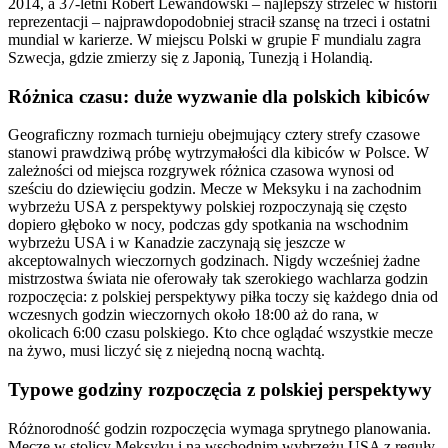
2014, a 37-letni Robert Lewandowski – najlepszy strzelec w historii
reprezentacji – najprawdopodobniej stracił szansę na trzeci i ostatni
mundial w karierze. W miejscu Polski w grupie F mundialu zagra
Szwecja, gdzie zmierzy się z Japonią, Tunezją i Holandią.
Różnica czasu: duże wyzwanie dla polskich kibiców
Geograficzny rozmach turnieju obejmujący cztery strefy czasowe
stanowi prawdziwą próbę wytrzymałości dla kibiców w Polsce. W
zależności od miejsca rozgrywek różnica czasowa wynosi od
sześciu do dziewięciu godzin. Mecze w Meksyku i na zachodnim
wybrzeżu USA z perspektywy polskiej rozpoczynają się często
dopiero głęboko w nocy, podczas gdy spotkania na wschodnim
wybrzeżu USA i w Kanadzie zaczynają się jeszcze w
akceptowalnych wieczornych godzinach. Nigdy wcześniej żadne
mistrzostwa świata nie oferowały tak szerokiego wachlarza godzin
rozpoczęcia: z polskiej perspektywy piłka toczy się każdego dnia od
wczesnych godzin wieczornych około 18:00 aż do rana, w
okolicach 6:00 czasu polskiego. Kto chce oglądać wszystkie mecze
na żywo, musi liczyć się z niejedną nocną wachtą.
Typowe godziny rozpoczęcia z polskiej perspektywy
Różnorodność godzin rozpoczęcia wymaga sprytnego planowania.
Mecze w stolicy Meksyku i na wschodnim wybrzeżu USA z reguły