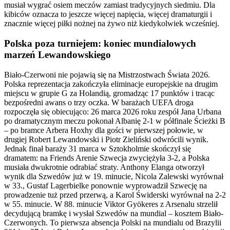
musiał wygrać osiem meczów zamiast tradycyjnych siedmiu. Dla
kibiców oznacza to jeszcze więcej napięcia, więcej dramaturgii i
znacznie więcej piłki nożnej na żywo niż kiedykolwiek wcześniej.
Polska poza turniejem: koniec mundialowych
marzeń Lewandowskiego
Biało-Czerwoni nie pojawią się na Mistrzostwach Świata 2026.
Polska reprezentacja zakończyła eliminacje europejskie na drugim
miejscu w grupie G za Holandią, gromadząc 17 punktów i tracąc
bezpośredni awans o trzy oczka. W barażach UEFA droga
rozpoczęła się obiecująco: 26 marca 2026 roku zespół Jana Urbana
po dramatycznym meczu pokonał Albanię 2-1 w półfinale Ścieżki B
– po bramce Arbera Hoxhy dla gości w pierwszej połowie, w
drugiej Robert Lewandowski i Piotr Zieliński odwrócili wynik.
Jednak finał baraży 31 marca w Sztokholmie skończył się
dramatem: na Friends Arenie Szwecja zwyciężyła 3-2, a Polska
musiała dwukrotnie odrabiać straty. Anthony Elanga otworzył
wynik dla Szwedów już w 19. minucie, Nicola Zalewski wyrównał
w 33., Gustaf Lagerbielke ponownie wyprowadził Szwecję na
prowadzenie tuż przed przerwą, a Karol Świderski wyrównał na 2-2
w 55. minucie. W 88. minucie Viktor Gyökeres z Arsenalu strzelił
decydującą bramkę i wysłał Szwedów na mundial – kosztem Biało-
Czerwonych. To pierwsza absencja Polski na mundialu od Brazylii