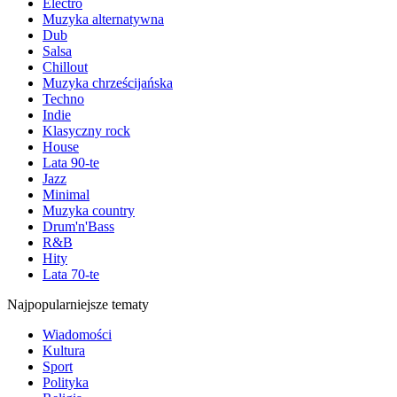
Electro
Muzyka alternatywna
Dub
Salsa
Chillout
Muzyka chrześcijańska
Techno
Indie
Klasyczny rock
House
Lata 90-te
Jazz
Minimal
Muzyka country
Drum'n'Bass
R&B
Hity
Lata 70-te
Najpopularniejsze tematy
Wiadomości
Kultura
Sport
Polityka