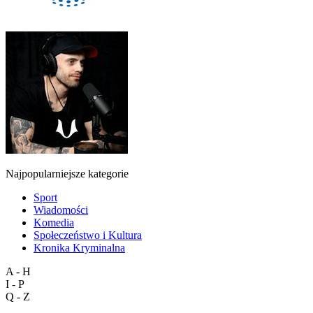
Najpopularniejsze kategorie
Sport
Wiadomości
Komedia
Społeczeństwo i Kultura
Kronika Kryminalna
A - H
I - P
Q - Z