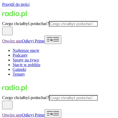
Przejdź do treści
Czego chciałbyś posłuchać?
Otwórz app
Odkryj Prime
Najlepsze stacje
Podcasty
Sporty na żywo
Stacje w pobliżu
Gatunki
Tematy
Czego chciałbyś posłuchać?
Otwórz app
Odkryj Prime