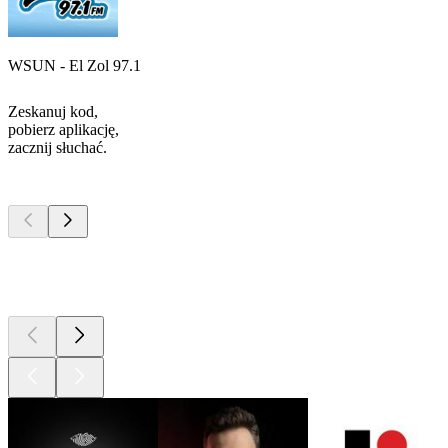
WSUN - El Zol 97.1
Zeskanuj kod,
pobierz aplikację,
zacznij słuchać.
Najlepsze
podcasty
Najlepsze
podcasty
Najlepsze
podcasty