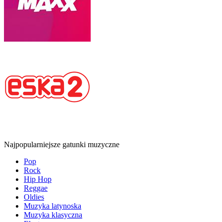
Najpopularniejsze gatunki muzyczne
Pop
Rock
Hip Hop
Reggae
Oldies
Muzyka latynoska
Muzyka klasyczna