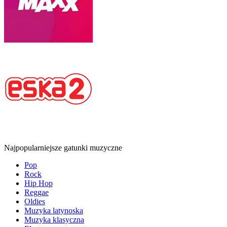
Najpopularniejsze gatunki muzyczne
Pop
Rock
Hip Hop
Reggae
Oldies
Muzyka latynoska
Muzyka klasyczna