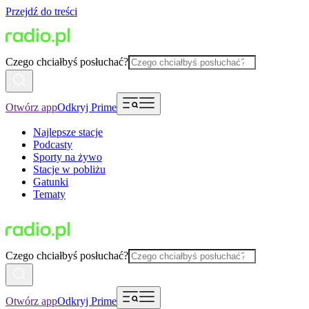
Przejdź do treści
Czego chciałbyś posłuchać?
Otwórz app
Odkryj Prime
Najlepsze stacje
Podcasty
Sporty na żywo
Stacje w pobliżu
Gatunki
Tematy
Czego chciałbyś posłuchać?
Otwórz app
Odkryj Prime