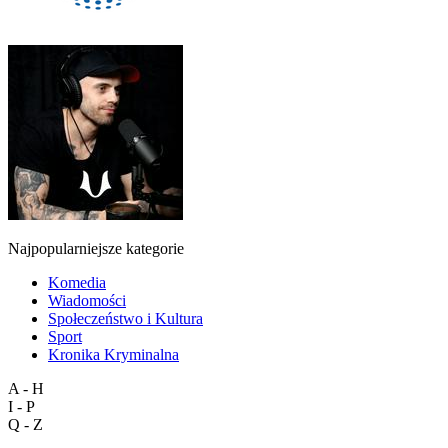
Najpopularniejsze kategorie
Komedia
Wiadomości
Społeczeństwo i Kultura
Sport
Kronika Kryminalna
A - H
I - P
Q - Z