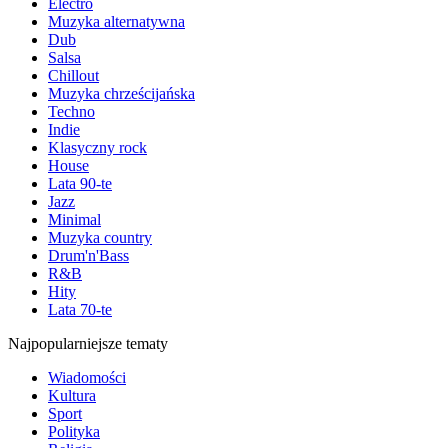
Electro
Muzyka alternatywna
Dub
Salsa
Chillout
Muzyka chrześcijańska
Techno
Indie
Klasyczny rock
House
Lata 90-te
Jazz
Minimal
Muzyka country
Drum'n'Bass
R&B
Hity
Lata 70-te
Najpopularniejsze tematy
Wiadomości
Kultura
Sport
Polityka