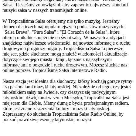
Salsa" i jesteśmy zobowiązani, aby zapewnić najwyższy standard
muzyki salsa w naszych transmisjach online.
W Tropicalísima Salsa oferujemy nie tylko muzykę. Jesteśmy
domem dla trzech najpopularniejszych podcastów muzycznych:
"Salsa Brava", "Pura Salsa" i "El Corazón de la Salsa", które
oferują unikalne spojrzenie na świat salsy. W naszych audycjach
znajdziesz najświeższe wiadomości, najnowsze informacje o ruchu
drogowym i prognozy pogody. Tropicalísima Salsa to pierwsze
miejsce, gdzie słuchacze mogą znaleźć wiadomości i aktualizacje
dotyczące swojego miasta i kraju, łącznie z najszybszymi
informacjami o pogodzie i ruchu drogowym. Mozesz sluchac nas
online poprzez Tropicalísima Salsa Internetowe Radio.
Nasza stacja jest idealna dla słuchaczy, którzy kochają gorące rytmy
i są pasjonatami muzyki latynoskiej. Niezależnie od tego, czy jesteś
miłośnikiem salsy na świecie, czy cieszysz się tradycyjnymi
latynoskimi dźwiękami w sercu Meksyku, Tropicalísima Salsa jest
miejscem dla Ciebie. Mamy dumę z bycia profesjonalnym radiem,
które jest znane z szerzenia kultury i muzyki latynoskiej.
Zapraszamy do słuchania Tropicalísima Salsa Radio Online, by
poczuć prawdziwą esencję latynoskiej muzyki!
Strona internetowa stacji