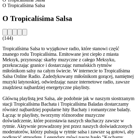
O Tropicalísima Salsa
O Tropicalísima Salsa
(144)
Tropicalísima Salsa to wyjątkowe radio, które stanowi część
znanego rodu Tropicalísima. Emitowane jest ciepło z miasta
Meksyk, przynosząc skarby muzyczne z całego Meksyku,
przekraczając granice i dostarczając rumuńskich rytmów
miłośnikom salsy na całym świecie. W internecie to Tropicalísima
Salsa Online Radio. Zadedykowany miłośnikom gorącej, namiętnej
muzyki latynoskiej, odwiedzając nasze internetowe radio, zawsze
znajdziesz najbardziej energetyczne playlisty.
Główną playlistą jest Salsa, ale podobnie jak w naszym siostrzanym
stacji Tropicalísima Bachata i Tropicalísima Baladas dostarczamy
również najbardziej popularne hity Bachaty i romantyczne balady.
Łącząc te playlisty, tworzymy różnorodne muzyczne
doświadczenie, które pozostawia naszych słuchaczy zawsze w
rytmie. Aktywnie prowadzony jest przez naszych doświadczonych
moderatorów, którzy pulsują w rytmie salsa i zawsze są gotowi, aby
podkręcić atmosferę. Legendary mówi nasze hasło "Kochamy