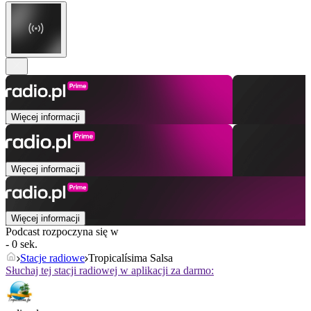
Więcej informacji
Więcej informacji
Więcej informacji
Podcast rozpoczyna się w
- 0 sek.
Stacje radiowe
Tropicalísima Salsa
Słuchaj tej stacji radiowej w aplikacji za darmo: