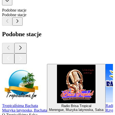
Podobne stacje
Podobne stacje
Podobne stacje
Tropicalísima Bachata
Radi
Radio Brisa Tropical
Merengue, Muzyka latynoska, Salsa
Muzyka latynoska, Bachata
Rzym,
O Tropicalísima Salsa