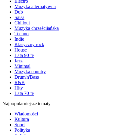
Electro
Muzyka alternatywna
Dub
Salsa
Chillout
Muzyka chrześcijańska
Techno
Indie
Klasyczny rock
House
Lata 90-te
Jazz
Minimal
Muzyka country
Drum'n'Bass
R&B
Hity
Lata 70-te
Najpopularniejsze tematy
Wiadomości
Kultura
Sport
Polityka