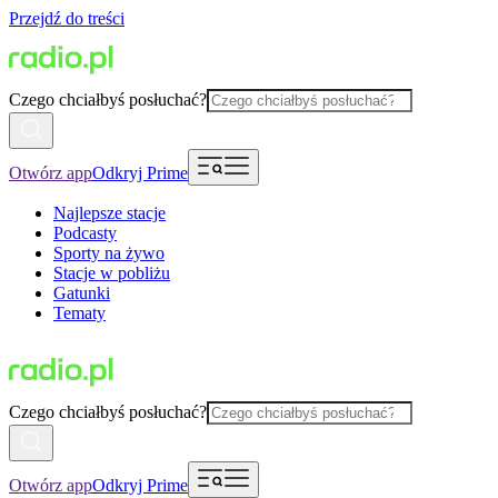
Przejdź do treści
Czego chciałbyś posłuchać?
Otwórz app
Odkryj Prime
Najlepsze stacje
Podcasty
Sporty na żywo
Stacje w pobliżu
Gatunki
Tematy
Czego chciałbyś posłuchać?
Otwórz app
Odkryj Prime