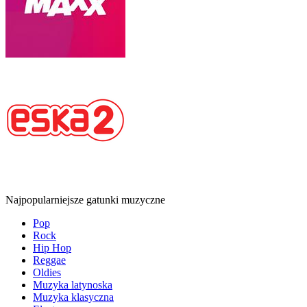
Najpopularniejsze gatunki muzyczne
Pop
Rock
Hip Hop
Reggae
Oldies
Muzyka latynoska
Muzyka klasyczna