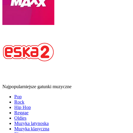
Najpopularniejsze gatunki muzyczne
Pop
Rock
Hip Hop
Reggae
Oldies
Muzyka latynoska
Muzyka klasyczna