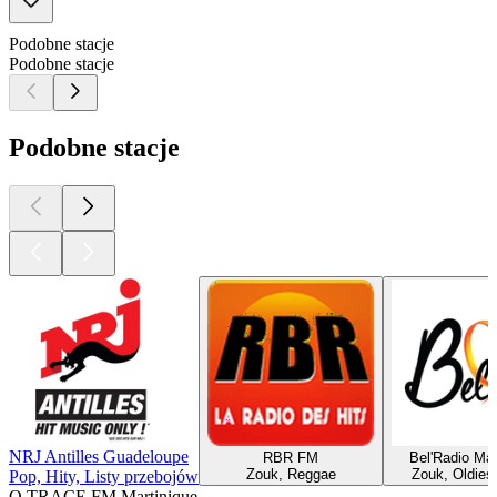
Podobne stacje
Podobne stacje
Podobne stacje
NRJ Antilles Guadeloupe
RBR FM
Bel'Radio Mar
Zouk, Reggae
Zouk, Oldies
Pop, Hity, Listy przebojów
O TRACE FM Martinique