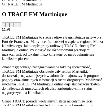
O TRACE FM Martinique
O TRACE FM Martinique
(219)
TRACE FM Martinique to stacja radiowa transmitująca na żywo z
Fort-de-France, na Martynice, francuskiej wyspie w regionie Morza
Karaibskiego. Jako część grupy radiowej TRACE, słuchaj FM
Martinique online, by cieszyć się różnorodnymi przebojami
muzycznymi, od lokalnej muzyki reggae po najpopularniejsze
karaibskie piosenki.
Znana z głębokiego zaangażowania w lokalną społeczność,
TRACE FM Martinique obsługuje cały region Martyniki,
dostarczając najważniejszych wiadomości, najnowszych prognoz
pogody oraz aktualnych informacji o ruchu drogowym. Możliwość
słuchania TRACE FM Martinique online daje słuchaczom dostęp
do najlepszych muzycznych playlist, zasługujących na status
najgorętszych na Karaibach.
Grupa TRACE posiada wiele innych stacji na całym świecie,
TRACE FM Martinique jest jednym z perły w koronie grupy,