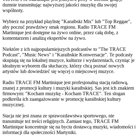
dumnie transmitując najwyższej jakości muzykę dla swojej
wspólnoty.
Wybierz na przykład playlistę "Karaibski Mix" lub "Top Reggae",
aby poczuć prawdziwy smak regionu. Radio TRACE FM
Martinique jest dostępne na żywo online, przez całą dobę, z
komentarzem i analizą ekspertów na żywo.
Niektóre z ich najpopularniejszych podcastów to "The TRACE
Podcast", "Music News" i "Karaibskie Konwersacje". Te podcasty
skupiają się na lokalnej muzyce, kulturze i wydarzeniach, czyniąc je
idealnym wyborem dla słuchaczy, którzy chcą poznać nowych
artystów lub dowiedzieć się więcej o miejscowej muzyce.
Radio TRACE FM Martinique jest profesjonalną stacją radiową,
znanej z promocji kultury i muzyki karaibskiej. Sas jest ich znakiem
firmowym: "Kocham muzykę - Kocham TRACE". Ten slogan
podkreśla ich zaangażowanie w promocję karaibskiej kultury
muzycznej.
Stacja nie jest znana ze sprawozdawstwa sportowego, nie
transmituje też treści religijnych. Zamiast tego, TRACE FM
Martinique koncentruje się na byciu dostawcą muzyki, wiadomości i
informacji dla społeczności Martyniki.