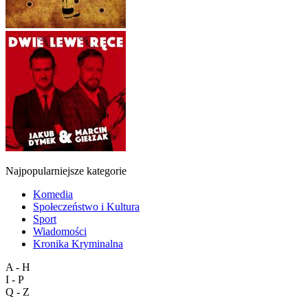
Najpopularniejsze kategorie
Komedia
Społeczeństwo i Kultura
Sport
Wiadomości
Kronika Kryminalna
A - H
I - P
Q - Z