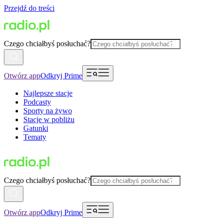
Przejdź do treści
Czego chciałbyś posłuchać?
Otwórz app
Odkryj Prime
Najlepsze stacje
Podcasty
Sporty na żywo
Stacje w pobliżu
Gatunki
Tematy
Czego chciałbyś posłuchać?
Otwórz app
Odkryj Prime