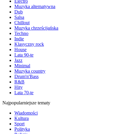
Electro
Muzyka alternatywna
Dub
Salsa
Chillout
Muzyka chrześcijańska
Techno
Indie
Klasyczny rock
House
Lata 90-te
Jazz
Minimal
Muzyka country
Drum'n'Bass
R&B
Hity
Lata 70-te
Najpopularniejsze tematy
Wiadomości
Kultura
Sport
Polityka