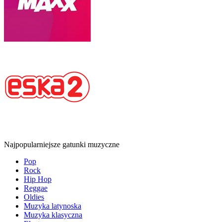
Najpopularniejsze gatunki muzyczne
Pop
Rock
Hip Hop
Reggae
Oldies
Muzyka latynoska
Muzyka klasyczna