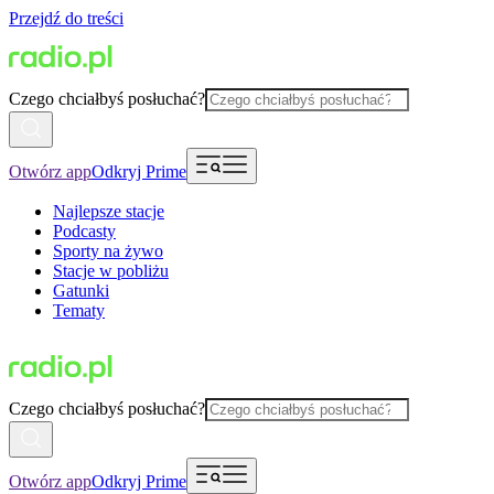
Przejdź do treści
Czego chciałbyś posłuchać?
Otwórz app
Odkryj Prime
Najlepsze stacje
Podcasty
Sporty na żywo
Stacje w pobliżu
Gatunki
Tematy
Czego chciałbyś posłuchać?
Otwórz app
Odkryj Prime