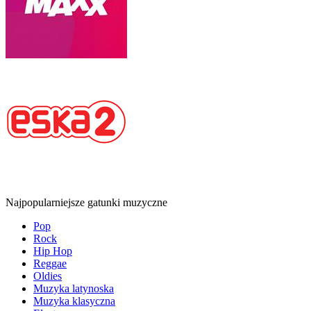
Najpopularniejsze gatunki muzyczne
Pop
Rock
Hip Hop
Reggae
Oldies
Muzyka latynoska
Muzyka klasyczna