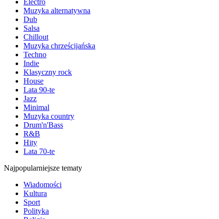
Electro
Muzyka alternatywna
Dub
Salsa
Chillout
Muzyka chrześcijańska
Techno
Indie
Klasyczny rock
House
Lata 90-te
Jazz
Minimal
Muzyka country
Drum'n'Bass
R&B
Hity
Lata 70-te
Najpopularniejsze tematy
Wiadomości
Kultura
Sport
Polityka