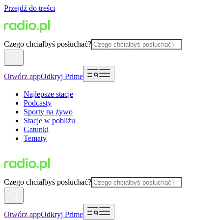
Przejdź do treści
Czego chciałbyś posłuchać?
Otwórz app
Odkryj Prime
Najlepsze stacje
Podcasty
Sporty na żywo
Stacje w pobliżu
Gatunki
Tematy
Czego chciałbyś posłuchać?
Otwórz app
Odkryj Prime