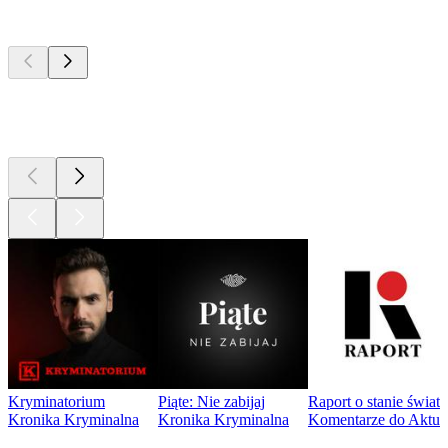
Najlepsze
podcasty
Najlepsze
podcasty
Najlepsze
podcasty
Kryminatorium
Piąte: Nie zabijaj
Raport o stanie świat
Kronika Kryminalna
Kronika Kryminalna
Komentarze do Aktua