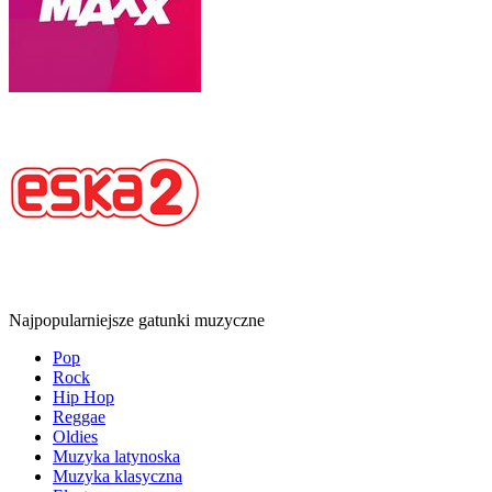
Najpopularniejsze gatunki muzyczne
Pop
Rock
Hip Hop
Reggae
Oldies
Muzyka latynoska
Muzyka klasyczna