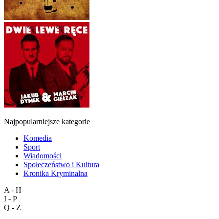
Najpopularniejsze kategorie
Komedia
Sport
Wiadomości
Społeczeństwo i Kultura
Kronika Kryminalna
A - H
I - P
Q - Z