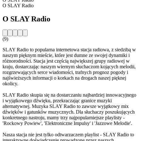
O SLAY Radio
O SLAY Radio
(9)
SLAY Radio to popularna internetowa stacja radiowa, z siedzibą w
naszym pięknym mieście, które jest dumne ze swojej dynamiki i
różnorodności. Stacja jest częścią największej grupy radiowej w
kraju, dostarczając naszym wiernym słuchaczom kojących melodii,
rozgrzewających serce wiadomości, trafnych prognoz pogody i
najświeższych informacji o korkach na drogach naszej pięknej
okolicy.
SLAY Radio skupia się na dostarczaniu najbardziej innowacyjnego
i wyjątkowego dźwięku, przekraczając granice muzyki
alternatywnej. Muzyka SLAY Radio to zawsze wyjątkowy mix
dźwięków i gatunków muzycznych. Dla słuchaczy poszukujących
konkretnego nastroju, mamy trzy najpopularniejsze playlisty -
'Rockowy Powiew', 'Elektroniczne Impulsy' i 'Jazzowe Melodie'.
Nasza stacja nie jest tylko odtwarzaczem playlist - SLAY Radio to
interaktywne doświadczenie prowadzone przez naszych