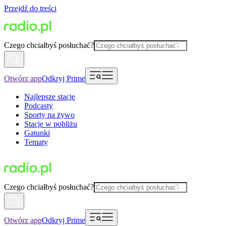
Przejdź do treści
Czego chciałbyś posłuchać?
Otwórz app
Odkryj Prime
Najlepsze stacje
Podcasty
Sporty na żywo
Stacje w pobliżu
Gatunki
Tematy
Czego chciałbyś posłuchać?
Otwórz app
Odkryj Prime