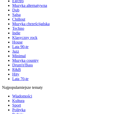
Electro
Muzyka alternatywna
Dub
Salsa
Chillout
Muzyka chrześcijańska
Techno
Indie
Klasyczny rock
House
Lata 90-te
Jazz
Minimal
Muzyka country
Drum'n'Bass
R&B
Hity
Lata 70-te
Najpopularniejsze tematy
Wiadomości
Kultura
Sport
Polityka