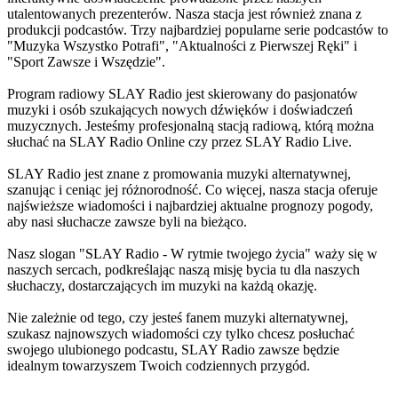
utalentowanych prezenterów. Nasza stacja jest również znana z
produkcji podcastów. Trzy najbardziej popularne serie podcastów to
"Muzyka Wszystko Potrafi", "Aktualności z Pierwszej Ręki" i
"Sport Zawsze i Wszędzie".
Program radiowy SLAY Radio jest skierowany do pasjonatów
muzyki i osób szukających nowych dźwięków i doświadczeń
muzycznych. Jesteśmy profesjonalną stacją radiową, którą można
słuchać na SLAY Radio Online czy przez SLAY Radio Live.
SLAY Radio jest znane z promowania muzyki alternatywnej,
szanując i ceniąc jej różnorodność. Co więcej, nasza stacja oferuje
najświeższe wiadomości i najbardziej aktualne prognozy pogody,
aby nasi słuchacze zawsze byli na bieżąco.
Nasz slogan "SLAY Radio - W rytmie twojego życia" waży się w
naszych sercach, podkreślając naszą misję bycia tu dla naszych
słuchaczy, dostarczających im muzyki na każdą okazję.
Nie zależnie od tego, czy jesteś fanem muzyki alternatywnej,
szukasz najnowszych wiadomości czy tylko chcesz posłuchać
swojego ulubionego podcastu, SLAY Radio zawsze będzie
idealnym towarzyszem Twoich codziennych przygód.
Strona internetowa stacji