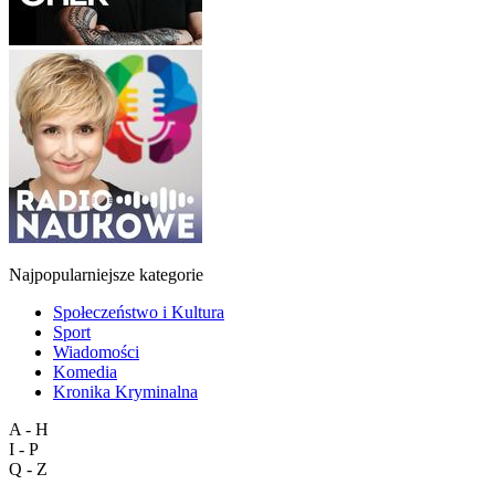
Najpopularniejsze kategorie
Społeczeństwo i Kultura
Sport
Wiadomości
Komedia
Kronika Kryminalna
A - H
I - P
Q - Z