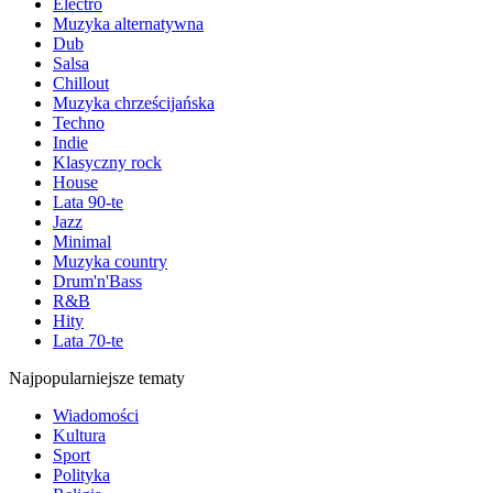
Electro
Muzyka alternatywna
Dub
Salsa
Chillout
Muzyka chrześcijańska
Techno
Indie
Klasyczny rock
House
Lata 90-te
Jazz
Minimal
Muzyka country
Drum'n'Bass
R&B
Hity
Lata 70-te
Najpopularniejsze tematy
Wiadomości
Kultura
Sport
Polityka