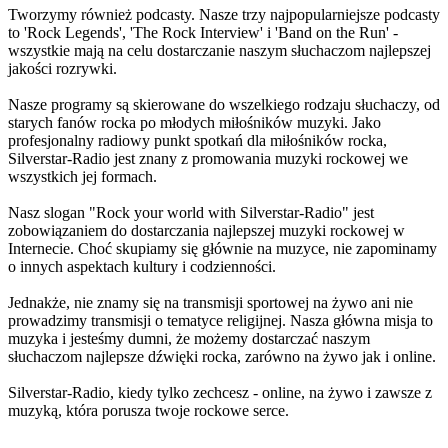
Tworzymy również podcasty. Nasze trzy najpopularniejsze podcasty
to 'Rock Legends', 'The Rock Interview' i 'Band on the Run' -
wszystkie mają na celu dostarczanie naszym słuchaczom najlepszej
jakości rozrywki.
Nasze programy są skierowane do wszelkiego rodzaju słuchaczy, od
starych fanów rocka po młodych miłośników muzyki. Jako
profesjonalny radiowy punkt spotkań dla miłośników rocka,
Silverstar-Radio jest znany z promowania muzyki rockowej we
wszystkich jej formach.
Nasz slogan "Rock your world with Silverstar-Radio" jest
zobowiązaniem do dostarczania najlepszej muzyki rockowej w
Internecie. Choć skupiamy się głównie na muzyce, nie zapominamy
o innych aspektach kultury i codzienności.
Jednakże, nie znamy się na transmisji sportowej na żywo ani nie
prowadzimy transmisji o tematyce religijnej. Nasza główna misja to
muzyka i jesteśmy dumni, że możemy dostarczać naszym
słuchaczom najlepsze dźwięki rocka, zarówno na żywo jak i online.
Silverstar-Radio, kiedy tylko zechcesz - online, na żywo i zawsze z
muzyką, która porusza twoje rockowe serce.
Strona internetowa stacji