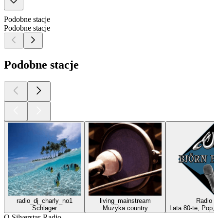
Podobne stacje
Podobne stacje
Podobne stacje
radio_dj_charly_no1
living_mainstream
Radio M
Schlager
Muzyka country
Lata 80-te, Pop,
O Silverstar-Radio