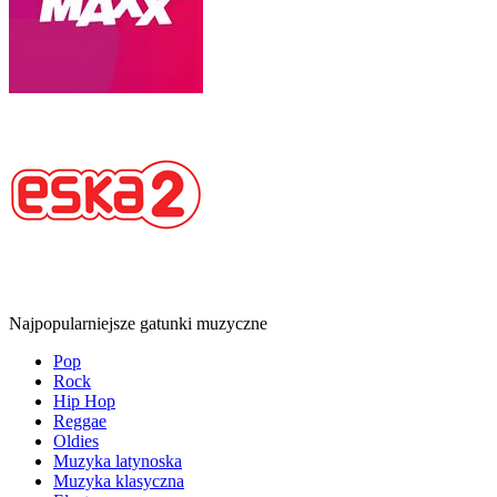
Najpopularniejsze gatunki muzyczne
Pop
Rock
Hip Hop
Reggae
Oldies
Muzyka latynoska
Muzyka klasyczna