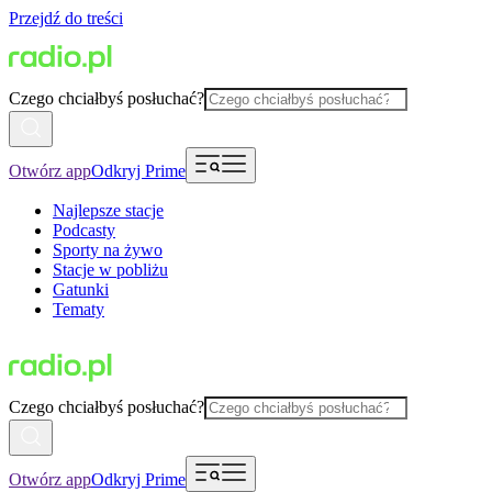
Przejdź do treści
Czego chciałbyś posłuchać?
Otwórz app
Odkryj Prime
Najlepsze stacje
Podcasty
Sporty na żywo
Stacje w pobliżu
Gatunki
Tematy
Czego chciałbyś posłuchać?
Otwórz app
Odkryj Prime