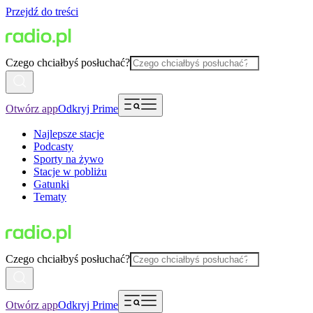
Przejdź do treści
Czego chciałbyś posłuchać?
Otwórz app
Odkryj Prime
Najlepsze stacje
Podcasty
Sporty na żywo
Stacje w pobliżu
Gatunki
Tematy
Czego chciałbyś posłuchać?
Otwórz app
Odkryj Prime