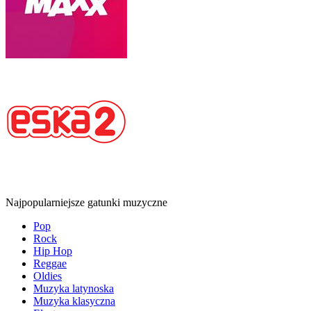
Najpopularniejsze gatunki muzyczne
Pop
Rock
Hip Hop
Reggae
Oldies
Muzyka latynoska
Muzyka klasyczna