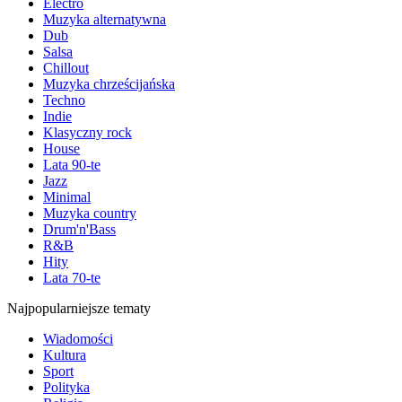
Electro
Muzyka alternatywna
Dub
Salsa
Chillout
Muzyka chrześcijańska
Techno
Indie
Klasyczny rock
House
Lata 90-te
Jazz
Minimal
Muzyka country
Drum'n'Bass
R&B
Hity
Lata 70-te
Najpopularniejsze tematy
Wiadomości
Kultura
Sport
Polityka