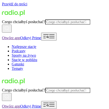
Przejdź do treści
Czego chciałbyś posłuchać?
Otwórz app
Odkryj Prime
Najlepsze stacje
Podcasty
Sporty na żywo
Stacje w pobliżu
Gatunki
Tematy
Czego chciałbyś posłuchać?
Otwórz app
Odkryj Prime