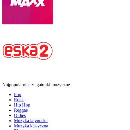
Najpopularniejsze gatunki muzyczne
Pop
Rock
Hip Hop
Reggae
Oldies
Muzyka latynoska
Muzyka klasyczna