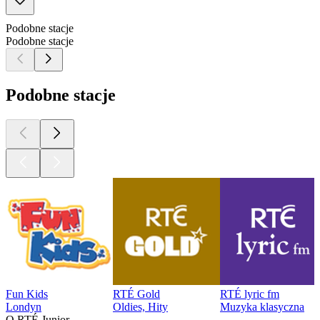
Podobne stacje
Podobne stacje
Podobne stacje
Fun Kids
RTÉ Gold
RTÉ lyric fm
Londyn
Oldies, Hity
Muzyka klasyczna
O RTÉ Junior