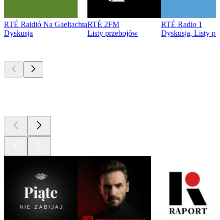
RTÉ Raidió Na Gaeltachta
RTÉ 2FM
RTÉ Radio 1
Dyskusja
Listy przebojów
Dyskusja, Listy p
Najlepsze
podcasty
Najlepsze
podcasty
Najlepsze
podcasty