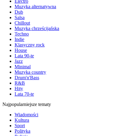
Electro
Muzyka alternatywna
Dub
Salsa
Chillout
Muzyka chrześcijańska
Techno
Indie
Klasyczny rock
House
Lata 90-te
Jazz
Minimal
Muzyka country
Drum'n'Bass
R&B
Hity
Lata 70-te
Najpopularniejsze tematy
Wiadomości
Kultura
Sport
Polityka