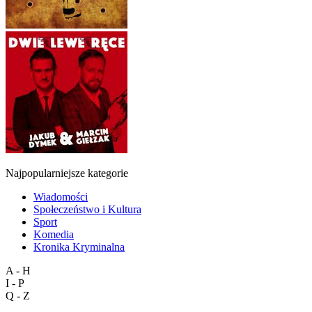
Najpopularniejsze kategorie
Wiadomości
Społeczeństwo i Kultura
Sport
Komedia
Kronika Kryminalna
A - H
I - P
Q - Z