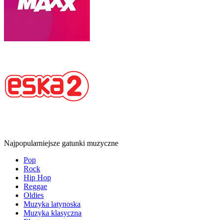
Najpopularniejsze gatunki muzyczne
Pop
Rock
Hip Hop
Reggae
Oldies
Muzyka latynoska
Muzyka klasyczna