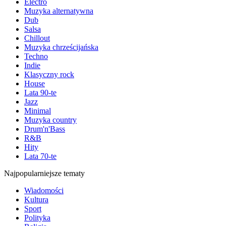
Electro
Muzyka alternatywna
Dub
Salsa
Chillout
Muzyka chrześcijańska
Techno
Indie
Klasyczny rock
House
Lata 90-te
Jazz
Minimal
Muzyka country
Drum'n'Bass
R&B
Hity
Lata 70-te
Najpopularniejsze tematy
Wiadomości
Kultura
Sport
Polityka