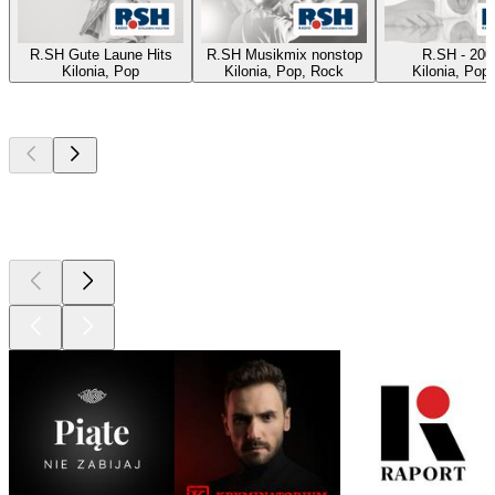
R.SH Gute Laune Hits
R.SH Musikmix nonstop
R.SH - 200
Kilonia, Pop
Kilonia, Pop, Rock
Kilonia, Pop,
Najlepsze
podcasty
Najlepsze
podcasty
Najlepsze
podcasty