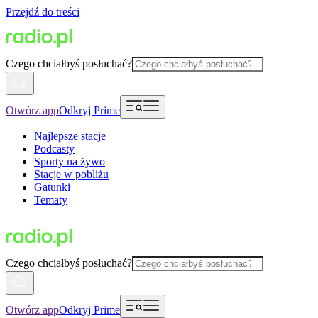
Przejdź do treści
Czego chciałbyś posłuchać?
Otwórz app
Odkryj Prime
Najlepsze stacje
Podcasty
Sporty na żywo
Stacje w pobliżu
Gatunki
Tematy
Czego chciałbyś posłuchać?
Otwórz app
Odkryj Prime