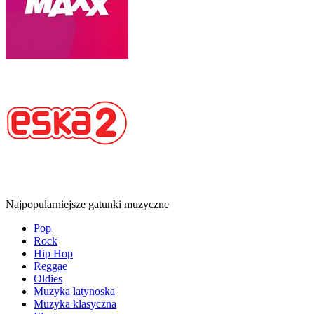
Najpopularniejsze gatunki muzyczne
Pop
Rock
Hip Hop
Reggae
Oldies
Muzyka latynoska
Muzyka klasyczna