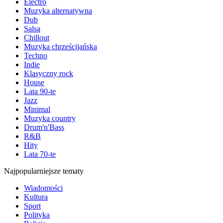
Electro
Muzyka alternatywna
Dub
Salsa
Chillout
Muzyka chrześcijańska
Techno
Indie
Klasyczny rock
House
Lata 90-te
Jazz
Minimal
Muzyka country
Drum'n'Bass
R&B
Hity
Lata 70-te
Najpopularniejsze tematy
Wiadomości
Kultura
Sport
Polityka