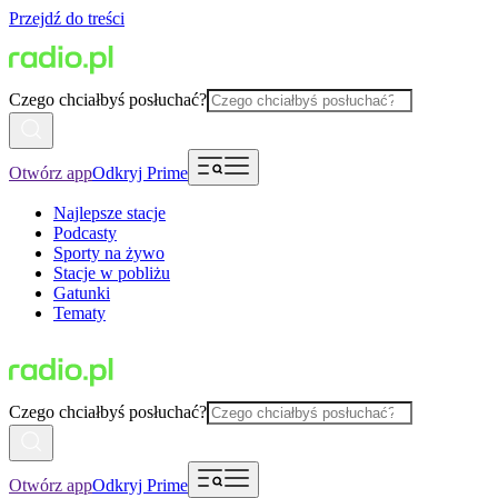
Przejdź do treści
Czego chciałbyś posłuchać?
Otwórz app
Odkryj Prime
Najlepsze stacje
Podcasty
Sporty na żywo
Stacje w pobliżu
Gatunki
Tematy
Czego chciałbyś posłuchać?
Otwórz app
Odkryj Prime