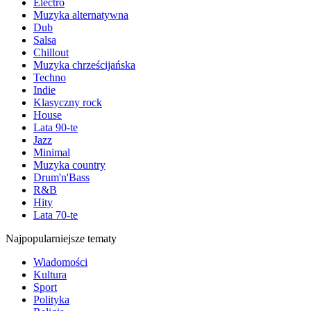
Electro
Muzyka alternatywna
Dub
Salsa
Chillout
Muzyka chrześcijańska
Techno
Indie
Klasyczny rock
House
Lata 90-te
Jazz
Minimal
Muzyka country
Drum'n'Bass
R&B
Hity
Lata 70-te
Najpopularniejsze tematy
Wiadomości
Kultura
Sport
Polityka