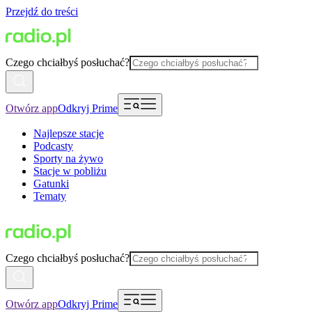
Przejdź do treści
Czego chciałbyś posłuchać?
Otwórz app
Odkryj Prime
Najlepsze stacje
Podcasty
Sporty na żywo
Stacje w pobliżu
Gatunki
Tematy
Czego chciałbyś posłuchać?
Otwórz app
Odkryj Prime