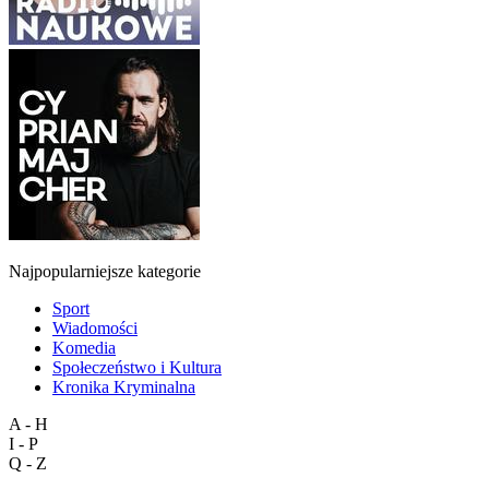
Najpopularniejsze kategorie
Sport
Wiadomości
Komedia
Społeczeństwo i Kultura
Kronika Kryminalna
A - H
I - P
Q - Z