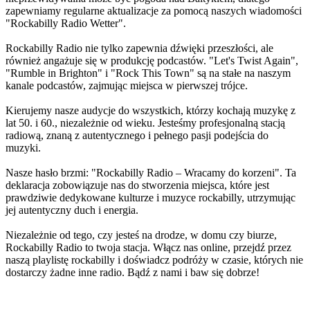
zapewniamy regularne aktualizacje za pomocą naszych wiadomości
"Rockabilly Radio Wetter".
Rockabilly Radio nie tylko zapewnia dźwięki przeszłości, ale
również angażuje się w produkcję podcastów. "Let's Twist Again",
"Rumble in Brighton" i "Rock This Town" są na stałe na naszym
kanale podcastów, zajmując miejsca w pierwszej trójce.
Kierujemy nasze audycje do wszystkich, którzy kochają muzykę z
lat 50. i 60., niezależnie od wieku. Jesteśmy profesjonalną stacją
radiową, znaną z autentycznego i pełnego pasji podejścia do
muzyki.
Nasze hasło brzmi: "Rockabilly Radio – Wracamy do korzeni". Ta
deklaracja zobowiązuje nas do stworzenia miejsca, które jest
prawdziwie dedykowane kulturze i muzyce rockabilly, utrzymując
jej autentyczny duch i energia.
Niezależnie od tego, czy jesteś na drodze, w domu czy biurze,
Rockabilly Radio to twoja stacja. Włącz nas online, przejdź przez
naszą playlistę rockabilly i doświadcz podróży w czasie, których nie
dostarczy żadne inne radio. Bądź z nami i baw się dobrze!
Strona internetowa stacji