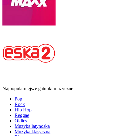
Najpopularniejsze gatunki muzyczne
Pop
Rock
Hip Hop
Reggae
Oldies
Muzyka latynoska
Muzyka klasyczna