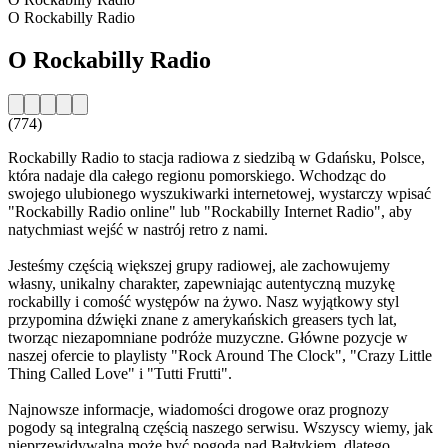
O Rockabilly Radio
O Rockabilly Radio
(774)
Rockabilly Radio to stacja radiowa z siedzibą w Gdańsku, Polsce,
która nadaje dla całego regionu pomorskiego. Wchodząc do
swojego ulubionego wyszukiwarki internetowej, wystarczy wpisać
"Rockabilly Radio online" lub "Rockabilly Internet Radio", aby
natychmiast wejść w nastrój retro z nami.
Jesteśmy częścią większej grupy radiowej, ale zachowujemy
własny, unikalny charakter, zapewniając autentyczną muzykę
rockabilly i comość występów na żywo. Nasz wyjątkowy styl
przypomina dźwięki znane z amerykańskich greasers tych lat,
tworząc niezapomniane podróże muzyczne. Główne pozycje w
naszej ofercie to playlisty "Rock Around The Clock", "Crazy Little
Thing Called Love" i "Tutti Frutti".
Najnowsze informacje, wiadomości drogowe oraz prognozy
pogody są integralną częścią naszego serwisu. Wszyscy wiemy, jak
nieprzewidywalna może być pogoda nad Bałtykiem, dlatego