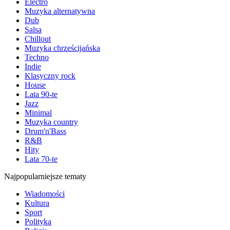
Electro
Muzyka alternatywna
Dub
Salsa
Chillout
Muzyka chrześcijańska
Techno
Indie
Klasyczny rock
House
Lata 90-te
Jazz
Minimal
Muzyka country
Drum'n'Bass
R&B
Hity
Lata 70-te
Najpopularniejsze tematy
Wiadomości
Kultura
Sport
Polityka