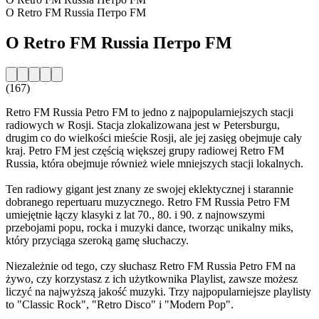
O Retro FM Russia Петро FM
O Retro FM Russia Петро FM
(167)
Retro FM Russia Petro FM to jedno z najpopularniejszych stacji
radiowych w Rosji. Stacja zlokalizowana jest w Petersburgu,
drugim co do wielkości mieście Rosji, ale jej zasięg obejmuje cały
kraj. Petro FM jest częścią większej grupy radiowej Retro FM
Russia, która obejmuje również wiele mniejszych stacji lokalnych.
Ten radiowy gigant jest znany ze swojej eklektycznej i starannie
dobranego repertuaru muzycznego. Retro FM Russia Petro FM
umiejętnie łączy klasyki z lat 70., 80. i 90. z najnowszymi
przebojami popu, rocka i muzyki dance, tworząc unikalny miks,
który przyciąga szeroką gamę słuchaczy.
Niezależnie od tego, czy słuchasz Retro FM Russia Petro FM na
żywo, czy korzystasz z ich użytkownika Playlist, zawsze możesz
liczyć na najwyższą jakość muzyki. Trzy najpopularniejsze playlisty
to "Classic Rock", "Retro Disco" i "Modern Pop".