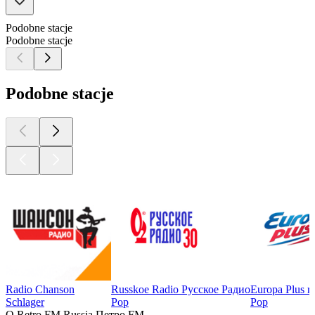
Podobne stacje
Podobne stacje
Podobne stacje
Radio Chanson
Russkoe Radio Русское Радио
Europa Plus r
Schlager
Pop
Pop
O Retro FM Russia Петро FM