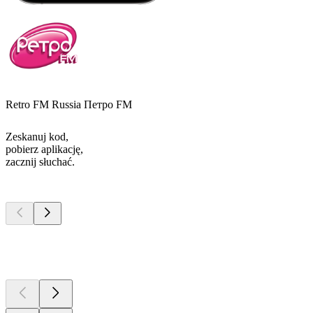
Retro FM Russia Петро FM
Zeskanuj kod,
pobierz aplikację,
zacznij słuchać.
Najlepsze
podcasty
Najlepsze
podcasty
Najlepsze
podcasty