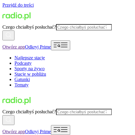
Przejdź do treści
Czego chciałbyś posłuchać?
Otwórz app
Odkryj Prime
Najlepsze stacje
Podcasty
Sporty na żywo
Stacje w pobliżu
Gatunki
Tematy
Czego chciałbyś posłuchać?
Otwórz app
Odkryj Prime