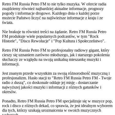
Retro FM Russia Petro FM to nie tylko muzyka. W ofercie radia
znajdziemy również najbardziej aktualne informacje, prognozy
pogody i informacje drogowe. Każdego dnia o każdej porze
możecie Państwo liczyć na najświeższe informacje z kraju i ze
świata.
Nie brakuje tu również treści na żądanie. Retro FM Russia Petro
FM produkuje wiele popularnych podcastów, w tym "Rock
Historie", "Disco Rewolucje" i "Pop Kultura i Społeczeństwo".
Retro FM Russia Petro FM to profesjonalny radiowy gigant, który
cieszy się uznaniem zarówno młodszego, jak i starszego pokolenia
słuchaczy ze względu na swoją unikalną mieszankę muzyki i
informacji.
Jest znanym przede wszystkim za swoją różnorodność muzyczną i
profesjonalizm. Hasło stacji to "Retro FM Russia Petro FM - Twoje
radio z duszą", co doskonale oddaje jej misję - dostarczanie
najwyższej jakości muzyki i informacji z różnych gatunków i
okresów.
Ponadto, Retro FM Russia Petro FM specjalizuje się w muzyce pop,
rock i disco z różnych dekad, co sprawia, że jest idealnym wyborem
dla tych, którzy szukają urozmaicenia w swoich muzycznych
wyborach.