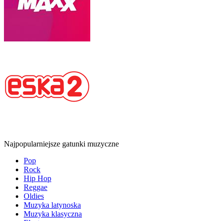
Najpopularniejsze gatunki muzyczne
Pop
Rock
Hip Hop
Reggae
Oldies
Muzyka latynoska
Muzyka klasyczna