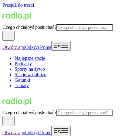
Przejdź do treści
Czego chciałbyś posłuchać?
Otwórz app
Odkryj Prime
Najlepsze stacje
Podcasty
Sporty na żywo
Stacje w pobliżu
Gatunki
Tematy
Czego chciałbyś posłuchać?
Otwórz app
Odkryj Prime