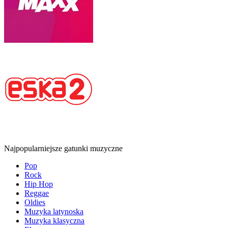
Najpopularniejsze gatunki muzyczne
Pop
Rock
Hip Hop
Reggae
Oldies
Muzyka latynoska
Muzyka klasyczna