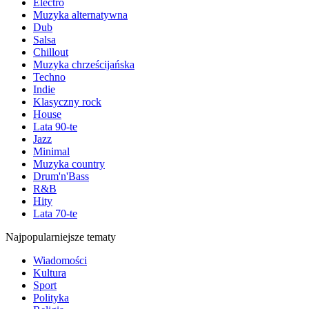
Electro
Muzyka alternatywna
Dub
Salsa
Chillout
Muzyka chrześcijańska
Techno
Indie
Klasyczny rock
House
Lata 90-te
Jazz
Minimal
Muzyka country
Drum'n'Bass
R&B
Hity
Lata 70-te
Najpopularniejsze tematy
Wiadomości
Kultura
Sport
Polityka