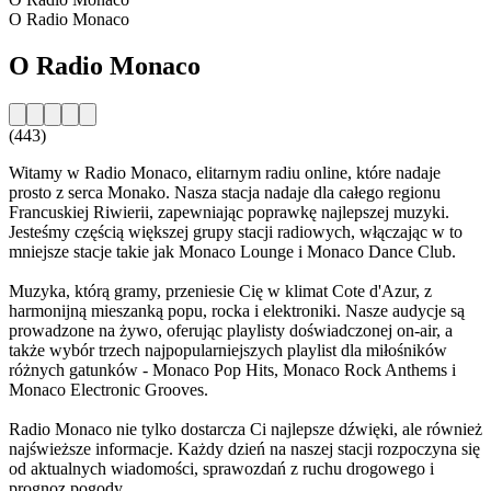
O Radio Monaco
O Radio Monaco
(443)
Witamy w Radio Monaco, elitarnym radiu online, które nadaje
prosto z serca Monako. Nasza stacja nadaje dla całego regionu
Francuskiej Riwierii, zapewniając poprawkę najlepszej muzyki.
Jesteśmy częścią większej grupy stacji radiowych, włączając w to
mniejsze stacje takie jak Monaco Lounge i Monaco Dance Club.
Muzyka, którą gramy, przeniesie Cię w klimat Cote d'Azur, z
harmonijną mieszanką popu, rocka i elektroniki. Nasze audycje są
prowadzone na żywo, oferując playlisty doświadczonej on-air, a
także wybór trzech najpopularniejszych playlist dla miłośników
różnych gatunków - Monaco Pop Hits, Monaco Rock Anthems i
Monaco Electronic Grooves.
Radio Monaco nie tylko dostarcza Ci najlepsze dźwięki, ale również
najświeższe informacje. Każdy dzień na naszej stacji rozpoczyna się
od aktualnych wiadomości, sprawozdań z ruchu drogowego i
prognoz pogody.