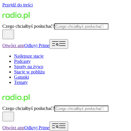
Przejdź do treści
Czego chciałbyś posłuchać?
Otwórz app
Odkryj Prime
Najlepsze stacje
Podcasty
Sporty na żywo
Stacje w pobliżu
Gatunki
Tematy
Czego chciałbyś posłuchać?
Otwórz app
Odkryj Prime