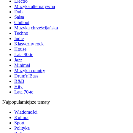
Electro
Muzyka alternatywna
Dub
Salsa
Chillout
Muzyka chrześcijańska
Techno
Indie
Klasyczny rock
House
Lata 90-te
Jazz
Minimal
Muzyka country
Drum'n'Bass
R&B
Hity
Lata 70-te
Najpopularniejsze tematy
Wiadomości
Kultura
Sport
Polityka