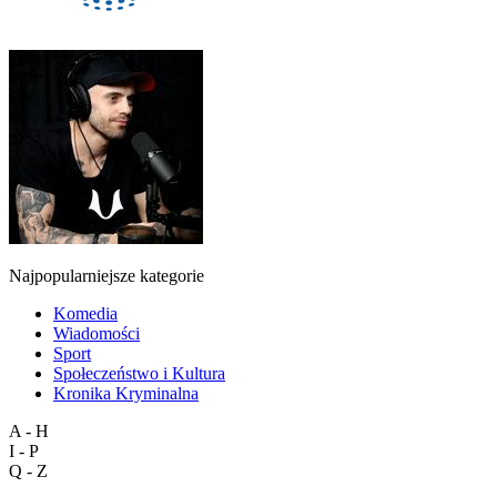
Najpopularniejsze kategorie
Komedia
Wiadomości
Sport
Społeczeństwo i Kultura
Kronika Kryminalna
A - H
I - P
Q - Z