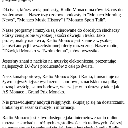
Dla tych, którzy wolą podcasty, Radio Monaco ma również coś do
zaoferowania. Nasze trzy czołowe podcasty to "Monaco Morning
News", "Monaco Music History" i "Monaco Sport Talk".
Nasze programy i muzyka są skierowane do dorosłych słuchaczy,
którzy cenią sobie wysokiej jakości dźwięki i treści. Jako
profesjonalny nadawca, Radio Monaco jest znane z wysokiej
jakości audycji i wszechstronnej oferty muzycznej. Nasze motto,
"Dźwięki Monako w Twoim domu", mówi wszystko.
Jesteśmy znani z nacisku na muzykę elektroniczną, prezentując
najlepszych DJ-ów i producentów z całego świata.
Nasz kanał sportowy, Radio Monaco Sport Radio, transmituje na
żywo najważniejsze wydarzenia sportowe, z naciskiem na piłkę
nożną i wyścigi samochodowe, włączając w to drużyny takie jak
AS Monaco i Grand Prix Monako.
Nie przewidujemy audycji religijnych, skupiając się na dostarczaniu
unikalnej mieszanki muzyki i informacji.
Radio Monaco jest łatwo dostępne jako internetowe radio online i
można je słuchać na różnych częstotliwościach radiowych. Zajrzyj
na naszą stronę i przekonaj się, jak łatwo jest słuchać radia Radio