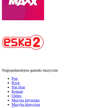
Najpopularniejsze gatunki muzyczne
Pop
Rock
Hip Hop
Reggae
Oldies
Muzyka latynoska
Muzyka klasyczna