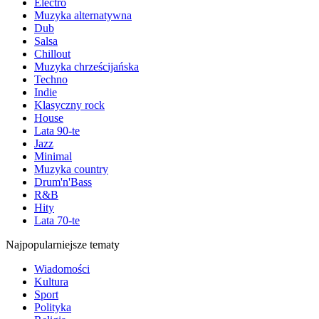
Electro
Muzyka alternatywna
Dub
Salsa
Chillout
Muzyka chrześcijańska
Techno
Indie
Klasyczny rock
House
Lata 90-te
Jazz
Minimal
Muzyka country
Drum'n'Bass
R&B
Hity
Lata 70-te
Najpopularniejsze tematy
Wiadomości
Kultura
Sport
Polityka