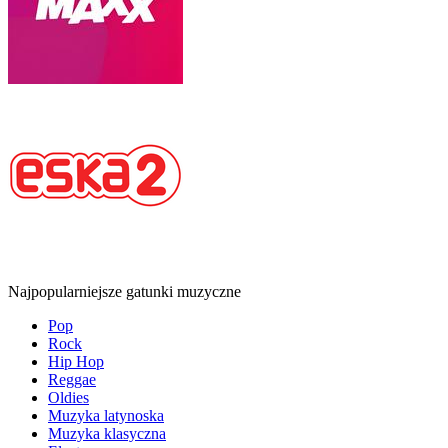
Najpopularniejsze gatunki muzyczne
Pop
Rock
Hip Hop
Reggae
Oldies
Muzyka latynoska
Muzyka klasyczna