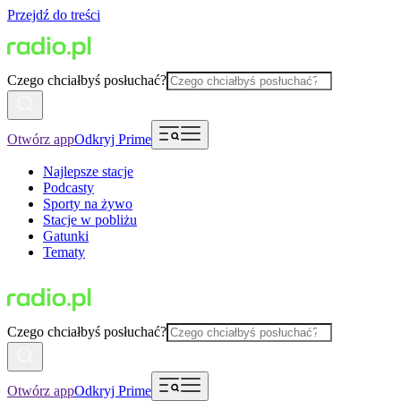
Przejdź do treści
Czego chciałbyś posłuchać?
Otwórz app
Odkryj Prime
Najlepsze stacje
Podcasty
Sporty na żywo
Stacje w pobliżu
Gatunki
Tematy
Czego chciałbyś posłuchać?
Otwórz app
Odkryj Prime