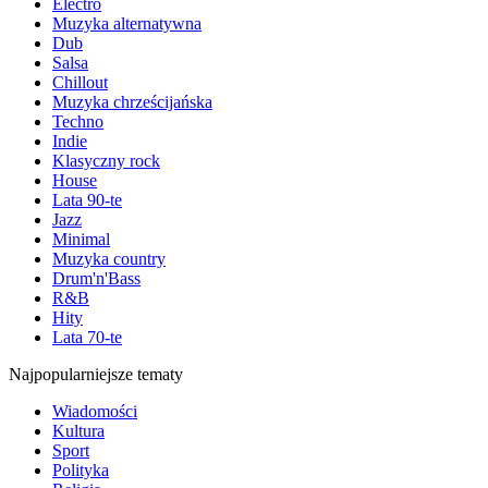
Electro
Muzyka alternatywna
Dub
Salsa
Chillout
Muzyka chrześcijańska
Techno
Indie
Klasyczny rock
House
Lata 90-te
Jazz
Minimal
Muzyka country
Drum'n'Bass
R&B
Hity
Lata 70-te
Najpopularniejsze tematy
Wiadomości
Kultura
Sport
Polityka