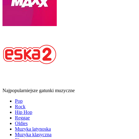
Najpopularniejsze gatunki muzyczne
Pop
Rock
Hip Hop
Reggae
Oldies
Muzyka latynoska
Muzyka klasyczna