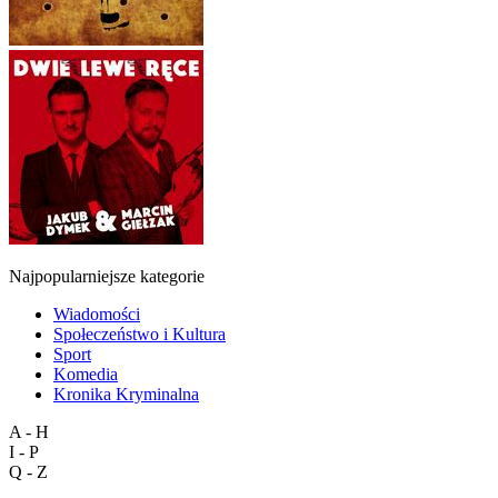
Najpopularniejsze kategorie
Wiadomości
Społeczeństwo i Kultura
Sport
Komedia
Kronika Kryminalna
A - H
I - P
Q - Z