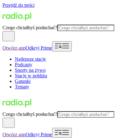
Przejdź do treści
Czego chciałbyś posłuchać?
Otwórz app
Odkryj Prime
Najlepsze stacje
Podcasty
Sporty na żywo
Stacje w pobliżu
Gatunki
Tematy
Czego chciałbyś posłuchać?
Otwórz app
Odkryj Prime