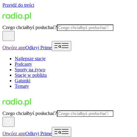
Przejdź do treści
Czego chciałbyś posłuchać?
Otwórz app
Odkryj Prime
Najlepsze stacje
Podcasty
Sporty na żywo
Stacje w pobliżu
Gatunki
Tematy
Czego chciałbyś posłuchać?
Otwórz app
Odkryj Prime