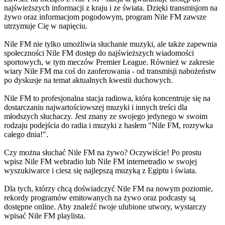
najświeższych informacji z kraju i ze świata. Dzięki transmisjom na
żywo oraz informacjom pogodowym, program Nile FM zawsze
utrzymuje Cię w napięciu.
Nile FM nie tylko umożliwia słuchanie muzyki, ale także zapewnia
społeczności Nile FM dostęp do najświeższych wiadomości
sportowych, w tym meczów Premier League. Również w zakresie
wiary Nile FM ma coś do zaoferowania - od transmisji nabożeństw
po dyskusje na temat aktualnych kwestii duchowych.
Nile FM to profesjonalna stacja radiowa, która koncentruje się na
dostarczaniu najwartościowszej muzyki i innych treści dla
młodszych słuchaczy. Jest znany ze swojego jedynego w swoim
rodzaju podejścia do radia i muzyki z hasłem "Nile FM, rozrywka
całego dnia!".
Czy można słuchać Nile FM na żywo? Oczywiście! Po prostu
wpisz Nile FM webradio lub Nile FM internetradio w swojej
wyszukiwarce i ciesz się najlepszą muzyką z Egiptu i świata.
Dla tych, którzy chcą doświadczyć Nile FM na nowym poziomie,
rekordy programów emitowanych na żywo oraz podcasty są
dostępne online. Aby znaleźć twoje ulubione utwory, wystarczy
wpisać Nile FM playlista.