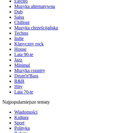
Electro
Muzyka alternatywna
Dub
Salsa
Chillout
Muzyka chrześcijańska
Techno
Indie
Klasyczny rock
House
Lata 90-te
Jazz
Minimal
Muzyka country
Drum'n'Bass
R&B
Hity
Lata 70-te
Najpopularniejsze tematy
Wiadomości
Kultura
Sport
Polityka