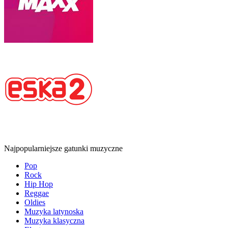
Najpopularniejsze gatunki muzyczne
Pop
Rock
Hip Hop
Reggae
Oldies
Muzyka latynoska
Muzyka klasyczna