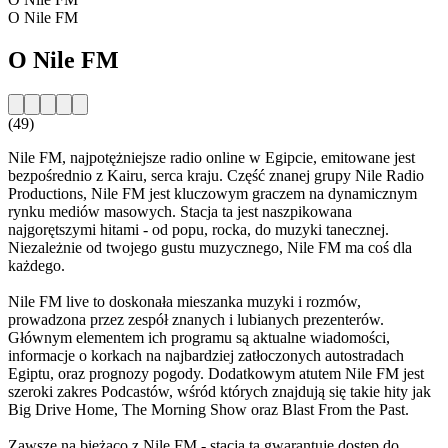
O Nile FM
O Nile FM
(49)
Nile FM, najpotężniejsze radio online w Egipcie, emitowane jest
bezpośrednio z Kairu, serca kraju. Część znanej grupy Nile Radio
Productions, Nile FM jest kluczowym graczem na dynamicznym
rynku mediów masowych. Stacja ta jest naszpikowana
najgorętszymi hitami - od popu, rocka, do muzyki tanecznej.
Niezależnie od twojego gustu muzycznego, Nile FM ma coś dla
każdego.
Nile FM live to doskonała mieszanka muzyki i rozmów,
prowadzona przez zespół znanych i lubianych prezenterów.
Głównym elementem ich programu są aktualne wiadomości,
informacje o korkach na najbardziej zatłoczonych autostradach
Egiptu, oraz prognozy pogody. Dodatkowym atutem Nile FM jest
szeroki zakres Podcastów, wśród których znajdują się takie hity jak
Big Drive Home, The Morning Show oraz Blast From the Past.
Zawsze na bieżąco z Nile FM - stacja ta gwarantuje dostęp do