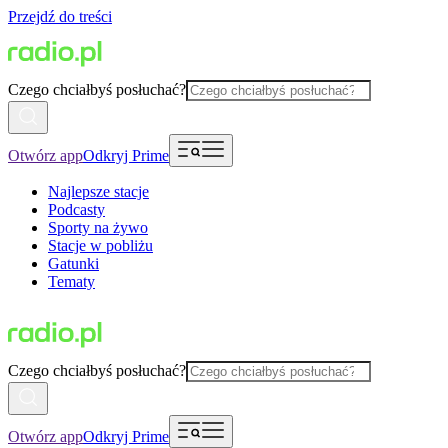
Przejdź do treści
Czego chciałbyś posłuchać?
Otwórz app
Odkryj Prime
Najlepsze stacje
Podcasty
Sporty na żywo
Stacje w pobliżu
Gatunki
Tematy
Czego chciałbyś posłuchać?
Otwórz app
Odkryj Prime