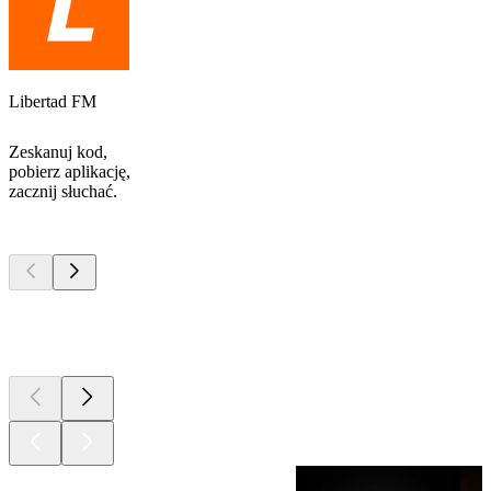
Libertad FM
Zeskanuj kod,
pobierz aplikację,
zacznij słuchać.
Najlepsze
podcasty
Najlepsze
podcasty
Najlepsze
podcasty