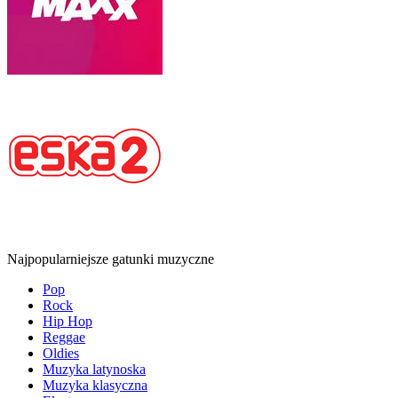
Najpopularniejsze gatunki muzyczne
Pop
Rock
Hip Hop
Reggae
Oldies
Muzyka latynoska
Muzyka klasyczna