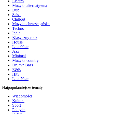
Electro
Muzyka alternatywna
Dub
Salsa
Chillout
Muzyka chrześcijańska
Techno
Indie
Klasyczny rock
House
Lata 90-te
Jazz
Minimal
Muzyka country
Drum'n'Bass
R&B
Hity
Lata 70-te
Najpopularniejsze tematy
Wiadomości
Kultura
Sport
Polityka