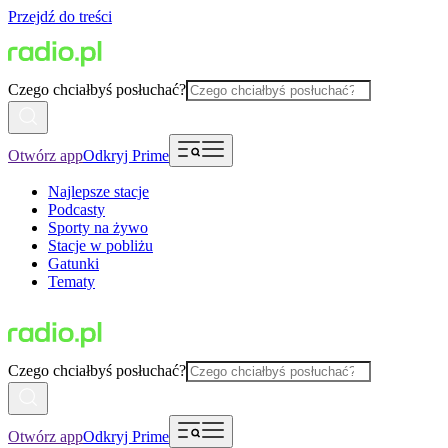
Przejdź do treści
Czego chciałbyś posłuchać?
Otwórz app
Odkryj Prime
Najlepsze stacje
Podcasty
Sporty na żywo
Stacje w pobliżu
Gatunki
Tematy
Czego chciałbyś posłuchać?
Otwórz app
Odkryj Prime