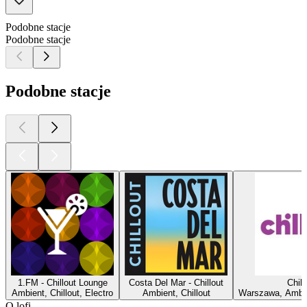
Podobne stacje
Podobne stacje
Podobne stacje
1.FM - Chillout Lounge
Costa Del Mar - Chillout
Chill
Ambient, Chillout, Electro
Ambient, Chillout
Warszawa, Ambien
O lofi