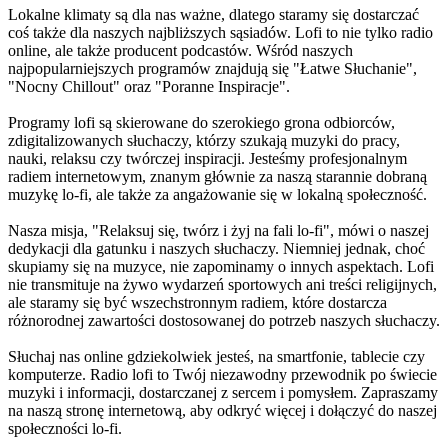
Lokalne klimaty są dla nas ważne, dlatego staramy się dostarczać
coś także dla naszych najbliższych sąsiadów. Lofi to nie tylko radio
online, ale także producent podcastów. Wśród naszych
najpopularniejszych programów znajdują się "Łatwe Słuchanie",
"Nocny Chillout" oraz "Poranne Inspiracje".
Programy lofi są skierowane do szerokiego grona odbiorców,
zdigitalizowanych słuchaczy, którzy szukają muzyki do pracy,
nauki, relaksu czy twórczej inspiracji. Jesteśmy profesjonalnym
radiem internetowym, znanym głównie za naszą starannie dobraną
muzykę lo-fi, ale także za angażowanie się w lokalną społeczność.
Nasza misja, "Relaksuj się, twórz i żyj na fali lo-fi", mówi o naszej
dedykacji dla gatunku i naszych słuchaczy. Niemniej jednak, choć
skupiamy się na muzyce, nie zapominamy o innych aspektach. Lofi
nie transmituje na żywo wydarzeń sportowych ani treści religijnych,
ale staramy się być wszechstronnym radiem, które dostarcza
różnorodnej zawartości dostosowanej do potrzeb naszych słuchaczy.
Słuchaj nas online gdziekolwiek jesteś, na smartfonie, tablecie czy
komputerze. Radio lofi to Twój niezawodny przewodnik po świecie
muzyki i informacji, dostarczanej z sercem i pomysłem. Zapraszamy
na naszą stronę internetową, aby odkryć więcej i dołączyć do naszej
społeczności lo-fi.