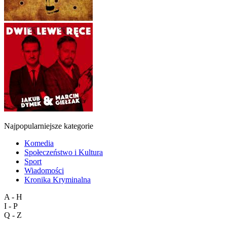
Najpopularniejsze kategorie
Komedia
Społeczeństwo i Kultura
Sport
Wiadomości
Kronika Kryminalna
A - H
I - P
Q - Z