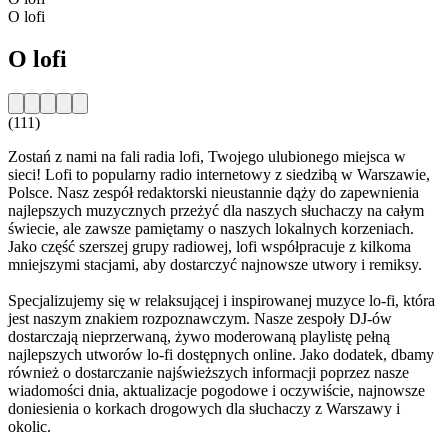
O lofi
O lofi
(111)
Zostań z nami na fali radia lofi, Twojego ulubionego miejsca w
sieci! Lofi to popularny radio internetowy z siedzibą w Warszawie,
Polsce. Nasz zespół redaktorski nieustannie dąży do zapewnienia
najlepszych muzycznych przeżyć dla naszych słuchaczy na całym
świecie, ale zawsze pamiętamy o naszych lokalnych korzeniach.
Jako część szerszej grupy radiowej, lofi współpracuje z kilkoma
mniejszymi stacjami, aby dostarczyć najnowsze utwory i remiksy.
Specjalizujemy się w relaksującej i inspirowanej muzyce lo-fi, która
jest naszym znakiem rozpoznawczym. Nasze zespoły DJ-ów
dostarczają nieprzerwaną, żywo moderowaną playlistę pełną
najlepszych utworów lo-fi dostępnych online. Jako dodatek, dbamy
również o dostarczanie najświeższych informacji poprzez nasze
wiadomości dnia, aktualizacje pogodowe i oczywiście, najnowsze
doniesienia o korkach drogowych dla słuchaczy z Warszawy i
okolic.