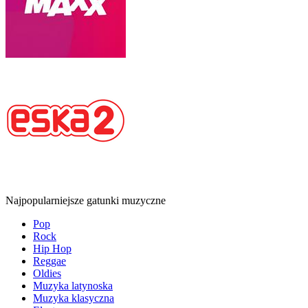
Najpopularniejsze gatunki muzyczne
Pop
Rock
Hip Hop
Reggae
Oldies
Muzyka latynoska
Muzyka klasyczna