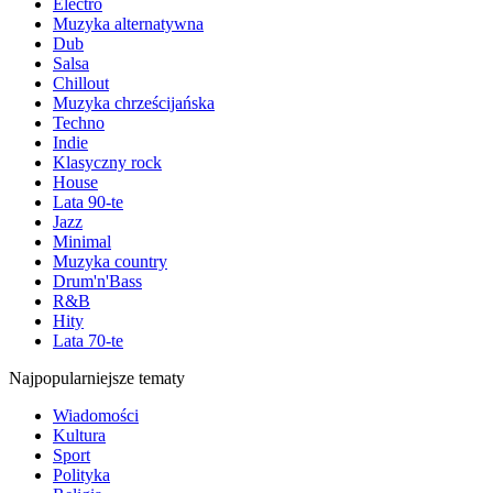
Electro
Muzyka alternatywna
Dub
Salsa
Chillout
Muzyka chrześcijańska
Techno
Indie
Klasyczny rock
House
Lata 90-te
Jazz
Minimal
Muzyka country
Drum'n'Bass
R&B
Hity
Lata 70-te
Najpopularniejsze tematy
Wiadomości
Kultura
Sport
Polityka