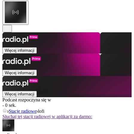
Więcej informacji
Więcej informacji
Więcej informacji
Podcast rozpoczyna się w
- 0 sek.
Stacje radiowe
lofi
Słuchaj tej stacji radiowej w aplikacji za darmo: