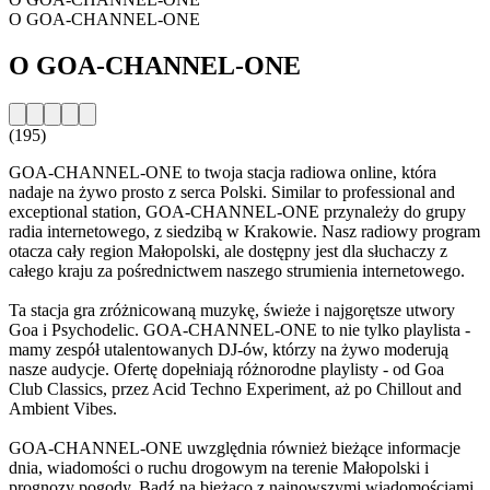
O GOA-CHANNEL-ONE
O GOA-CHANNEL-ONE
(195)
GOA-CHANNEL-ONE to twoja stacja radiowa online, która
nadaje na żywo prosto z serca Polski. Similar to professional and
exceptional station, GOA-CHANNEL-ONE przynależy do grupy
radia internetowego, z siedzibą w Krakowie. Nasz radiowy program
otacza cały region Małopolski, ale dostępny jest dla słuchaczy z
całego kraju za pośrednictwem naszego strumienia internetowego.
Ta stacja gra zróżnicowaną muzykę, świeże i najgorętsze utwory
Goa i Psychodelic. GOA-CHANNEL-ONE to nie tylko playlista -
mamy zespół utalentowanych DJ-ów, którzy na żywo moderują
nasze audycje. Ofertę dopełniają różnorodne playlisty - od Goa
Club Classics, przez Acid Techno Experiment, aż po Chillout and
Ambient Vibes.
GOA-CHANNEL-ONE uwzględnia również bieżące informacje
dnia, wiadomości o ruchu drogowym na terenie Małopolski i
prognozy pogody. Bądź na bieżąco z najnowszymi wiadomościami,