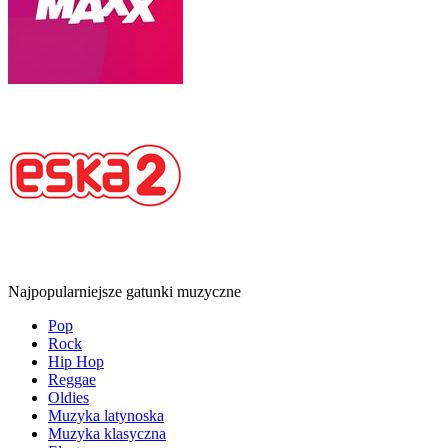
Najpopularniejsze gatunki muzyczne
Pop
Rock
Hip Hop
Reggae
Oldies
Muzyka latynoska
Muzyka klasyczna