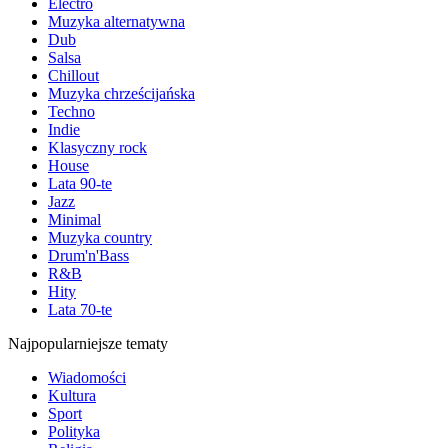
Electro
Muzyka alternatywna
Dub
Salsa
Chillout
Muzyka chrześcijańska
Techno
Indie
Klasyczny rock
House
Lata 90-te
Jazz
Minimal
Muzyka country
Drum'n'Bass
R&B
Hity
Lata 70-te
Najpopularniejsze tematy
Wiadomości
Kultura
Sport
Polityka