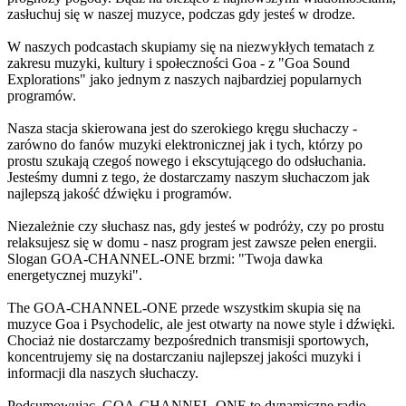
zasłuchuj się w naszej muzyce, podczas gdy jesteś w drodze.
W naszych podcastach skupiamy się na niezwykłych tematach z
zakresu muzyki, kultury i społeczności Goa - z "Goa Sound
Explorations" jako jednym z naszych najbardziej popularnych
programów.
Nasza stacja skierowana jest do szerokiego kręgu słuchaczy -
zarówno do fanów muzyki elektronicznej jak i tych, którzy po
prostu szukają czegoś nowego i ekscytującego do odsłuchania.
Jesteśmy dumni z tego, że dostarczamy naszym słuchaczom jak
najlepszą jakość dźwięku i programów.
Niezależnie czy słuchasz nas, gdy jesteś w podróży, czy po prostu
relaksujesz się w domu - nasz program jest zawsze pełen energii.
Slogan GOA-CHANNEL-ONE brzmi: "Twoja dawka
energetycznej muzyki".
The GOA-CHANNEL-ONE przede wszystkim skupia się na
muzyce Goa i Psychodelic, ale jest otwarty na nowe style i dźwięki.
Chociaż nie dostarczamy bezpośrednich transmisji sportowych,
koncentrujemy się na dostarczaniu najlepszej jakości muzyki i
informacji dla naszych słuchaczy.
Podsumowując, GOA-CHANNEL-ONE to dynamiczne radio