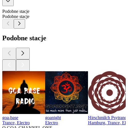
Podobne stacje
Podobne stacje
Podobne stacje
goa-base
goanight
Hirschmilch Psytranc
Trance, Electro
Electro
Hamburg, Trance, Ele
O GOA-CHANNEL-ONE