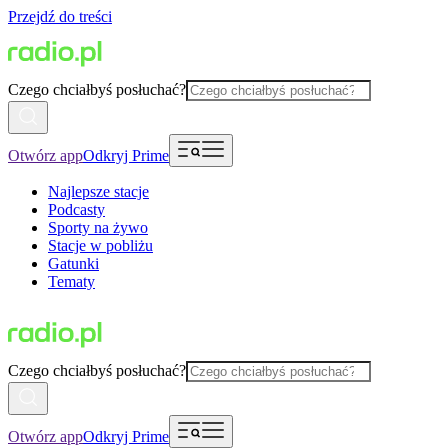
Przejdź do treści
Czego chciałbyś posłuchać?
Otwórz app
Odkryj Prime
Najlepsze stacje
Podcasty
Sporty na żywo
Stacje w pobliżu
Gatunki
Tematy
Czego chciałbyś posłuchać?
Otwórz app
Odkryj Prime