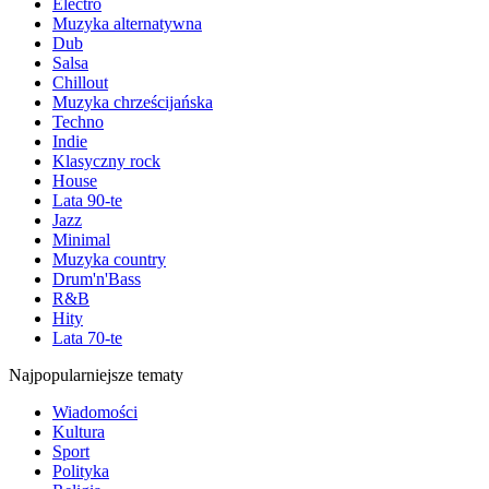
Electro
Muzyka alternatywna
Dub
Salsa
Chillout
Muzyka chrześcijańska
Techno
Indie
Klasyczny rock
House
Lata 90-te
Jazz
Minimal
Muzyka country
Drum'n'Bass
R&B
Hity
Lata 70-te
Najpopularniejsze tematy
Wiadomości
Kultura
Sport
Polityka