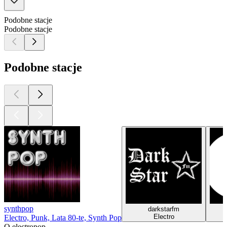
Podobne stacje
Podobne stacje
Podobne stacje
synthpop
darkstarfm
r
Electro
Electro, Punk, Lata 80-te, Synth Pop
O electropop