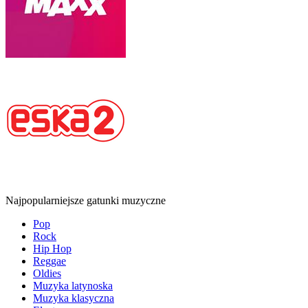
Najpopularniejsze gatunki muzyczne
Pop
Rock
Hip Hop
Reggae
Oldies
Muzyka latynoska
Muzyka klasyczna