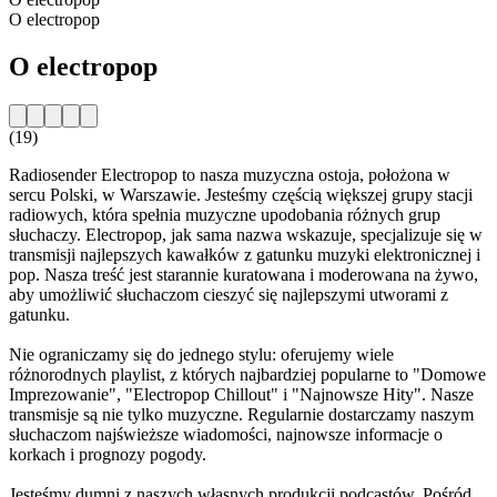
O electropop
O electropop
(19)
Radiosender Electropop to nasza muzyczna ostoja, położona w
sercu Polski, w Warszawie. Jesteśmy częścią większej grupy stacji
radiowych, która spełnia muzyczne upodobania różnych grup
słuchaczy. Electropop, jak sama nazwa wskazuje, specjalizuje się w
transmisji najlepszych kawałków z gatunku muzyki elektronicznej i
pop. Nasza treść jest starannie kuratowana i moderowana na żywo,
aby umożliwić słuchaczom cieszyć się najlepszymi utworami z
gatunku.
Nie ograniczamy się do jednego stylu: oferujemy wiele
różnorodnych playlist, z których najbardziej popularne to "Domowe
Imprezowanie", "Electropop Chillout" i "Najnowsze Hity". Nasze
transmisje są nie tylko muzyczne. Regularnie dostarczamy naszym
słuchaczom najświeższe wiadomości, najnowsze informacje o
korkach i prognozy pogody.
Jesteśmy dumni z naszych własnych produkcji podcastów. Pośród