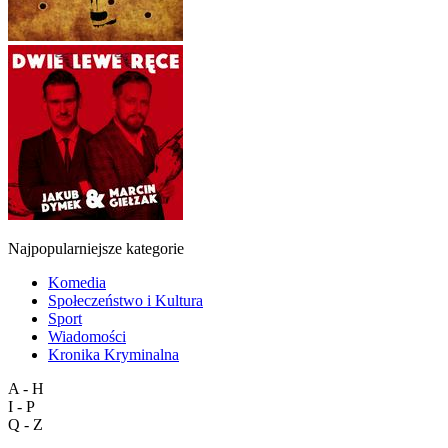
Najpopularniejsze kategorie
Komedia
Społeczeństwo i Kultura
Sport
Wiadomości
Kronika Kryminalna
A - H
I - P
Q - Z