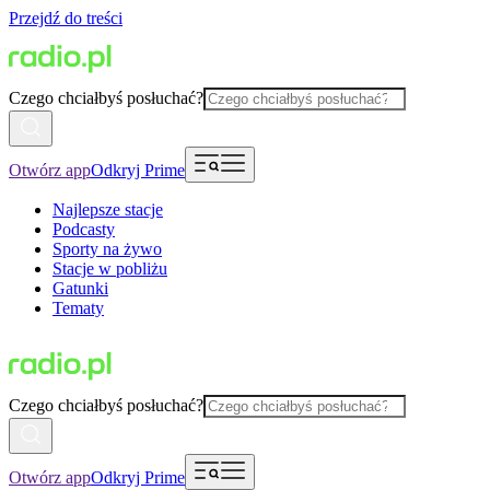
Przejdź do treści
Czego chciałbyś posłuchać?
Otwórz app
Odkryj Prime
Najlepsze stacje
Podcasty
Sporty na żywo
Stacje w pobliżu
Gatunki
Tematy
Czego chciałbyś posłuchać?
Otwórz app
Odkryj Prime