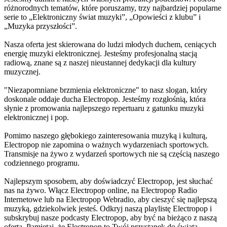
różnorodnych tematów, które poruszamy, trzy najbardziej popularne
serie to „Elektroniczny świat muzyki”, „Opowieści z klubu” i
„Muzyka przyszłości”.
Nasza oferta jest skierowana do ludzi młodych duchem, ceniących
energię muzyki elektronicznej. Jesteśmy profesjonalną stacją
radiową, znane są z naszej nieustannej dedykacji dla kultury
muzycznej.
"Niezapomniane brzmienia elektroniczne" to nasz slogan, który
doskonale oddaje ducha Electropop. Jesteśmy rozgłośnią, która
słynie z promowania najlepszego repertuaru z gatunku muzyki
elektronicznej i pop.
Pomimo naszego głębokiego zainteresowania muzyką i kulturą,
Electropop nie zapomina o ważnych wydarzeniach sportowych.
Transmisje na żywo z wydarzeń sportowych nie są częścią naszego
codziennego programu.
Najlepszym sposobem, aby doświadczyć Electropop, jest słuchać
nas na żywo. Włącz Electropop online, na Electropop Radio
Internetowe lub na Electropop Webradio, aby cieszyć się najlepszą
muzyką, gdziekolwiek jesteś. Odkryj naszą playlistę Electropop i
subskrybuj nasze podcasty Electropop, aby być na bieżąco z naszą
ofertą. Pamiętaj, że Electropop to Twój przystanek do świata