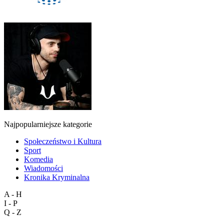
Najpopularniejsze kategorie
Społeczeństwo i Kultura
Sport
Komedia
Wiadomości
Kronika Kryminalna
A - H
I - P
Q - Z