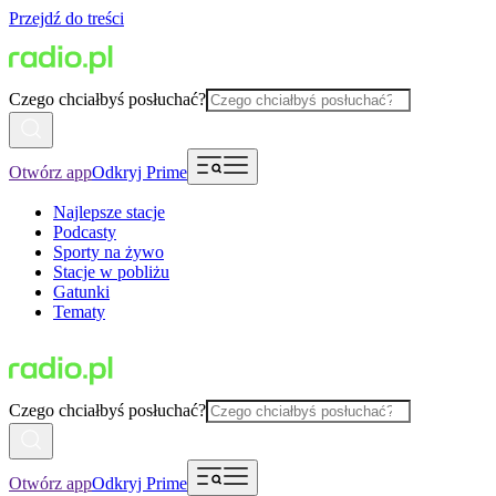
Przejdź do treści
Czego chciałbyś posłuchać?
Otwórz app
Odkryj Prime
Najlepsze stacje
Podcasty
Sporty na żywo
Stacje w pobliżu
Gatunki
Tematy
Czego chciałbyś posłuchać?
Otwórz app
Odkryj Prime