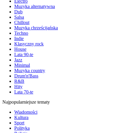
Electro
Muzyka alternatywna
Dub
Salsa
Chillout
Muzyka chrześcijańska
Techno
Indie
Klasyczny rock
House
Lata 90-te
Jazz
Minimal
Muzyka country
Drum'n'Bass
R&B
Hity
Lata 70-te
Najpopularniejsze tematy
Wiadomości
Kultura
Sport
Polityka