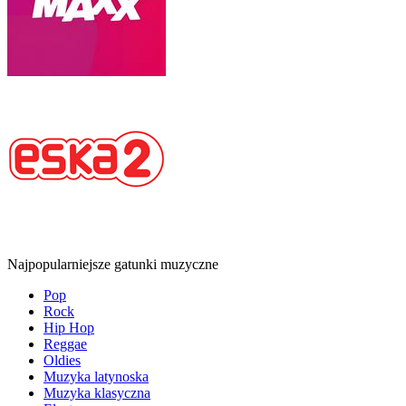
Najpopularniejsze gatunki muzyczne
Pop
Rock
Hip Hop
Reggae
Oldies
Muzyka latynoska
Muzyka klasyczna