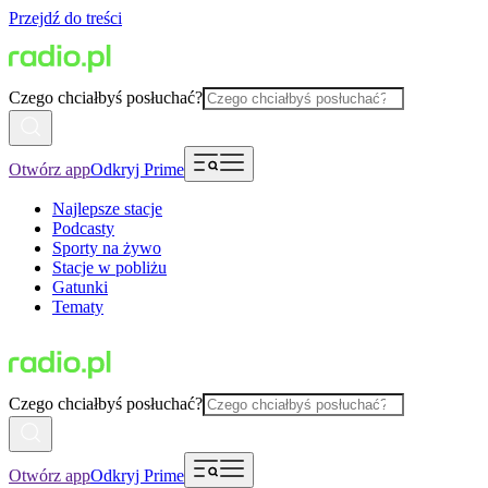
Przejdź do treści
Czego chciałbyś posłuchać?
Otwórz app
Odkryj Prime
Najlepsze stacje
Podcasty
Sporty na żywo
Stacje w pobliżu
Gatunki
Tematy
Czego chciałbyś posłuchać?
Otwórz app
Odkryj Prime