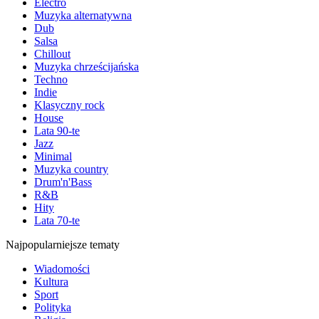
Electro
Muzyka alternatywna
Dub
Salsa
Chillout
Muzyka chrześcijańska
Techno
Indie
Klasyczny rock
House
Lata 90-te
Jazz
Minimal
Muzyka country
Drum'n'Bass
R&B
Hity
Lata 70-te
Najpopularniejsze tematy
Wiadomości
Kultura
Sport
Polityka