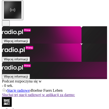
Więcej informacji
Więcej informacji
Więcej informacji
Podcast rozpoczyna się w
- 0 sek.
Stacje radiowe
Boehse Fuers Leben
Słuchaj tej stacji radiowej w aplikacji za darmo: