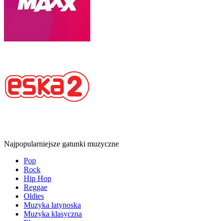
Najpopularniejsze gatunki muzyczne
Pop
Rock
Hip Hop
Reggae
Oldies
Muzyka latynoska
Muzyka klasyczna