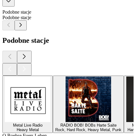
Podobne stacje
Podobne stacje
Podobne stacje
Metal Live Radio
RADIO BOB! BOBs Harte Saite
Ma
Heavy Metal
Rock, Hard Rock, Heavy Metal, Punk
Hard
O Boehse Fuers Leben