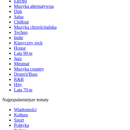
Electro
Muzyka alternatywna
Dub
Salsa
Chillout
Muzyka chrześcijańska
Techno
Indie
Klasyczny rock
House
Lata 90-te
Jazz
Minimal
Muzyka country
Drum'n'Bass
R&B
Hity
Lata 70-te
Najpopularniejsze tematy
Wiadomości
Kultura
Sport
Polityka