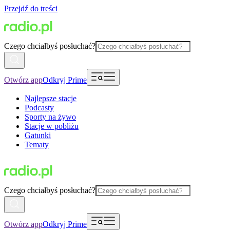
Przejdź do treści
Czego chciałbyś posłuchać?
Otwórz app
Odkryj Prime
Najlepsze stacje
Podcasty
Sporty na żywo
Stacje w pobliżu
Gatunki
Tematy
Czego chciałbyś posłuchać?
Otwórz app
Odkryj Prime