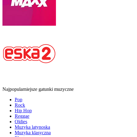
Najpopularniejsze gatunki muzyczne
Pop
Rock
Hip Hop
Reggae
Oldies
Muzyka latynoska
Muzyka klasyczna