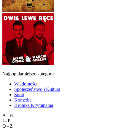
Najpopularniejsze kategorie
Wiadomości
Społeczeństwo i Kultura
Sport
Komedia
Kronika Kryminalna
A - H
I - P
Q - Z