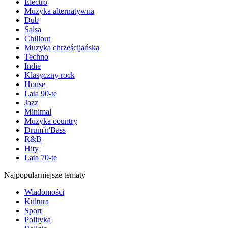
Electro
Muzyka alternatywna
Dub
Salsa
Chillout
Muzyka chrześcijańska
Techno
Indie
Klasyczny rock
House
Lata 90-te
Jazz
Minimal
Muzyka country
Drum'n'Bass
R&B
Hity
Lata 70-te
Najpopularniejsze tematy
Wiadomości
Kultura
Sport
Polityka