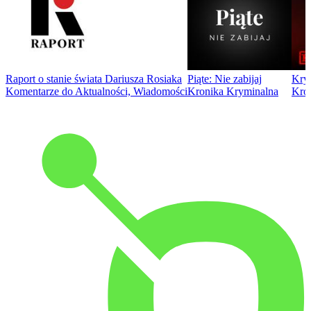
Raport o stanie świata Dariusza Rosiaka
Piąte: Nie zabijaj
Kry
Komentarze do Aktualności, Wiadomości
Kronika Kryminalna
Kro