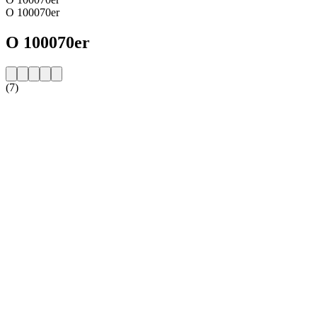
O 100070er
O 100070er
(7)
Strona internetowa stacji