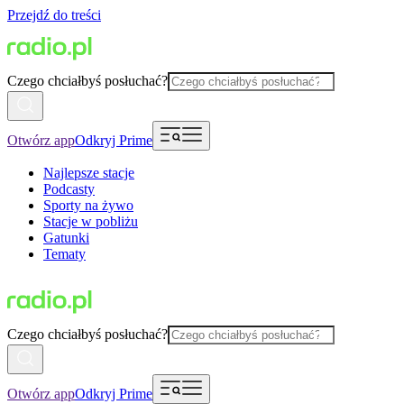
Przejdź do treści
Czego chciałbyś posłuchać?
Otwórz app
Odkryj Prime
Najlepsze stacje
Podcasty
Sporty na żywo
Stacje w pobliżu
Gatunki
Tematy
Czego chciałbyś posłuchać?
Otwórz app
Odkryj Prime