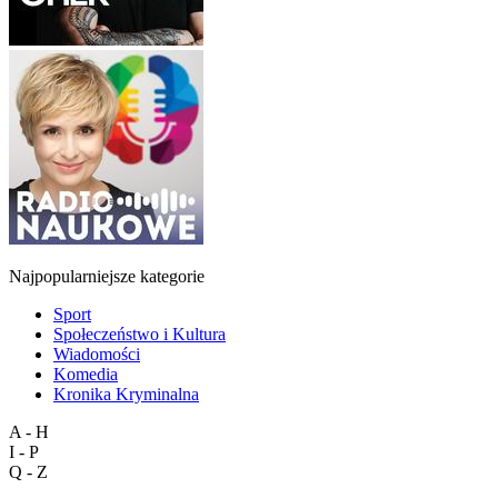
Najpopularniejsze kategorie
Sport
Społeczeństwo i Kultura
Wiadomości
Komedia
Kronika Kryminalna
A - H
I - P
Q - Z