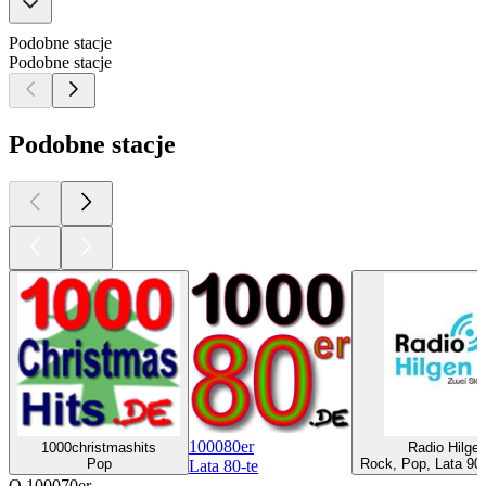
Podobne stacje
Podobne stacje
Podobne stacje
100080er
1000christmashits
Radio Hilge
Pop
Rock, Pop, Lata 90-
Lata 80-te
O 100070er