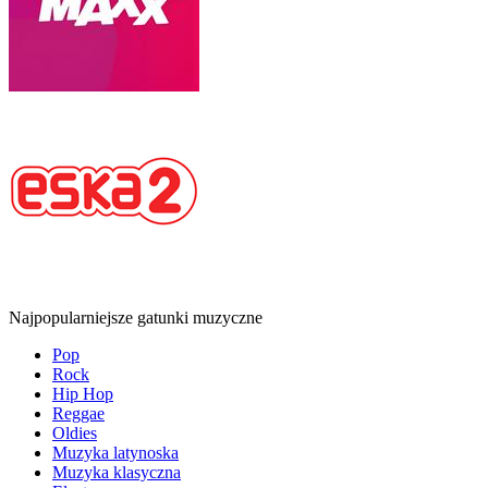
Najpopularniejsze gatunki muzyczne
Pop
Rock
Hip Hop
Reggae
Oldies
Muzyka latynoska
Muzyka klasyczna