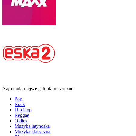
Najpopularniejsze gatunki muzyczne
Pop
Rock
Hip Hop
Reggae
Oldies
Muzyka latynoska
Muzyka klasyczna