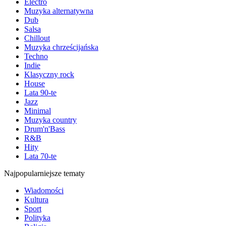
Electro
Muzyka alternatywna
Dub
Salsa
Chillout
Muzyka chrześcijańska
Techno
Indie
Klasyczny rock
House
Lata 90-te
Jazz
Minimal
Muzyka country
Drum'n'Bass
R&B
Hity
Lata 70-te
Najpopularniejsze tematy
Wiadomości
Kultura
Sport
Polityka