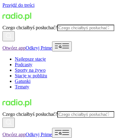
Przejdź do treści
Czego chciałbyś posłuchać?
Otwórz app
Odkryj Prime
Najlepsze stacje
Podcasty
Sporty na żywo
Stacje w pobliżu
Gatunki
Tematy
Czego chciałbyś posłuchać?
Otwórz app
Odkryj Prime