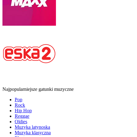
Najpopularniejsze gatunki muzyczne
Pop
Rock
Hip Hop
Reggae
Oldies
Muzyka latynoska
Muzyka klasyczna