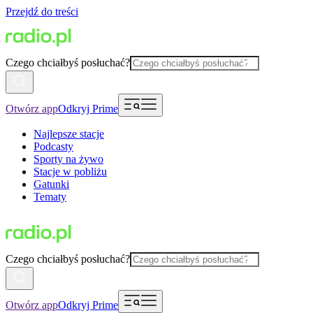
Przejdź do treści
Czego chciałbyś posłuchać?
Otwórz app
Odkryj Prime
Najlepsze stacje
Podcasty
Sporty na żywo
Stacje w pobliżu
Gatunki
Tematy
Czego chciałbyś posłuchać?
Otwórz app
Odkryj Prime