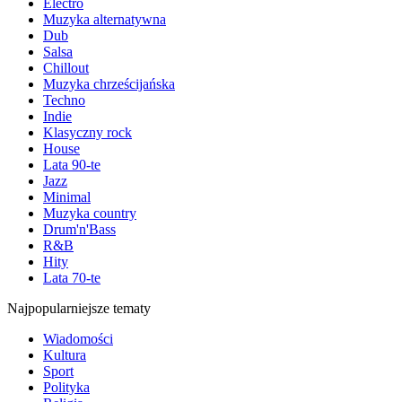
Electro
Muzyka alternatywna
Dub
Salsa
Chillout
Muzyka chrześcijańska
Techno
Indie
Klasyczny rock
House
Lata 90-te
Jazz
Minimal
Muzyka country
Drum'n'Bass
R&B
Hity
Lata 70-te
Najpopularniejsze tematy
Wiadomości
Kultura
Sport
Polityka