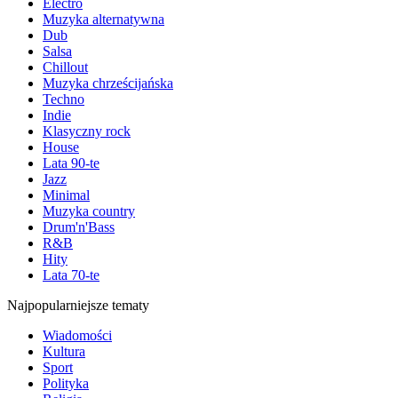
Electro
Muzyka alternatywna
Dub
Salsa
Chillout
Muzyka chrześcijańska
Techno
Indie
Klasyczny rock
House
Lata 90-te
Jazz
Minimal
Muzyka country
Drum'n'Bass
R&B
Hity
Lata 70-te
Najpopularniejsze tematy
Wiadomości
Kultura
Sport
Polityka