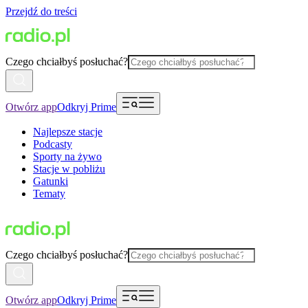
Przejdź do treści
Czego chciałbyś posłuchać?
Otwórz app
Odkryj Prime
Najlepsze stacje
Podcasty
Sporty na żywo
Stacje w pobliżu
Gatunki
Tematy
Czego chciałbyś posłuchać?
Otwórz app
Odkryj Prime