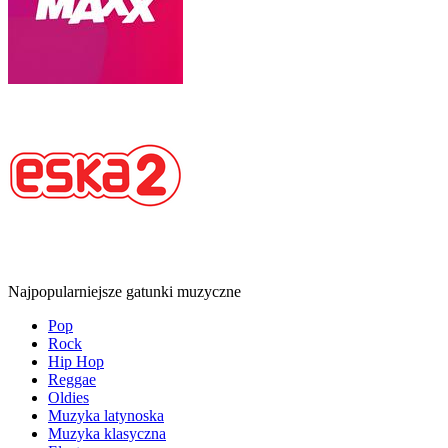
Najpopularniejsze gatunki muzyczne
Pop
Rock
Hip Hop
Reggae
Oldies
Muzyka latynoska
Muzyka klasyczna