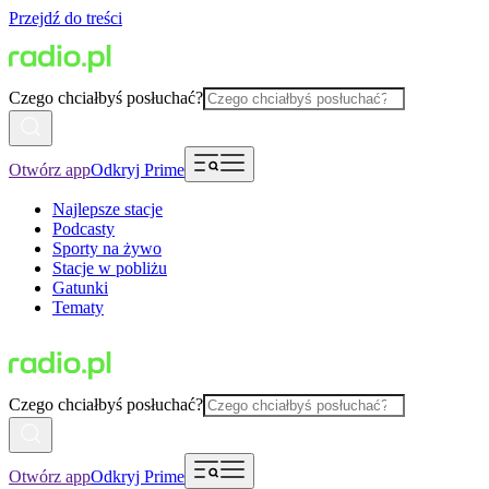
Przejdź do treści
Czego chciałbyś posłuchać?
Otwórz app
Odkryj Prime
Najlepsze stacje
Podcasty
Sporty na żywo
Stacje w pobliżu
Gatunki
Tematy
Czego chciałbyś posłuchać?
Otwórz app
Odkryj Prime