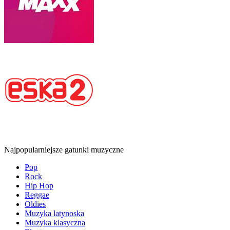
Najpopularniejsze gatunki muzyczne
Pop
Rock
Hip Hop
Reggae
Oldies
Muzyka latynoska
Muzyka klasyczna