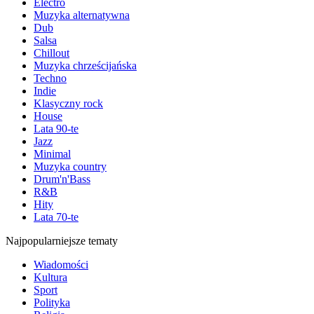
Electro
Muzyka alternatywna
Dub
Salsa
Chillout
Muzyka chrześcijańska
Techno
Indie
Klasyczny rock
House
Lata 90-te
Jazz
Minimal
Muzyka country
Drum'n'Bass
R&B
Hity
Lata 70-te
Najpopularniejsze tematy
Wiadomości
Kultura
Sport
Polityka