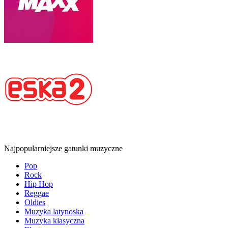
Najpopularniejsze gatunki muzyczne
Pop
Rock
Hip Hop
Reggae
Oldies
Muzyka latynoska
Muzyka klasyczna