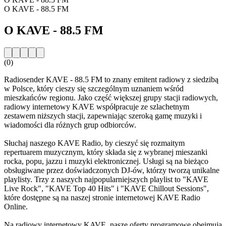
O KAVE - 88.5 FM
O KAVE - 88.5 FM
(0)
Radiosender KAVE - 88.5 FM to znany emitent radiowy z siedzibą
w Polsce, który cieszy się szczególnym uznaniem wśród
mieszkańców regionu. Jako część większej grupy stacji radiowych,
radiowy internetowy KAVE współpracuje ze szlachetnym
zestawem niższych stacji, zapewniając szeroką gamę muzyki i
wiadomości dla różnych grup odbiorców.
Słuchaj naszego KAVE Radio, by cieszyć się rozmaitym
repertuarem muzycznym, który składa się z wybranej mieszanki
rocka, popu, jazzu i muzyki elektronicznej. Usługi są na bieżąco
obsługiwane przez doświadczonych DJ-ów, którzy tworzą unikalne
playlisty. Trzy z naszych najpopularniejszych playlist to "KAVE
Live Rock", "KAVE Top 40 Hits" i "KAVE Chillout Sessions",
które dostępne są na naszej stronie internetowej KAVE Radio
Online.
Na radiowy internetowy KAVE, nasze oferty programowe obejmują