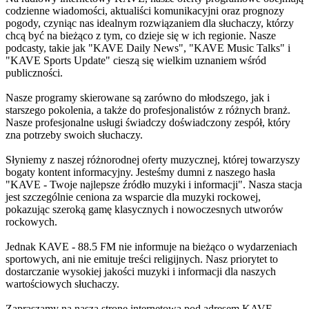
codzienne wiadomości, aktualiści komunikacyjni oraz prognozy
pogody, czyniąc nas idealnym rozwiązaniem dla słuchaczy, którzy
chcą być na bieżąco z tym, co dzieje się w ich regionie. Nasze
podcasty, takie jak "KAVE Daily News", "KAVE Music Talks" i
"KAVE Sports Update" cieszą się wielkim uznaniem wśród
publiczności.
Nasze programy skierowane są zarówno do młodszego, jak i
starszego pokolenia, a także do profesjonalistów z różnych branż.
Nasze profesjonalne usługi świadczy doświadczony zespół, który
zna potrzeby swoich słuchaczy.
Słyniemy z naszej różnorodnej oferty muzycznej, której towarzyszy
bogaty kontent informacyjny. Jesteśmy dumni z naszego hasła
"KAVE - Twoje najlepsze źródło muzyki i informacji". Nasza stacja
jest szczególnie ceniona za wsparcie dla muzyki rockowej,
pokazując szeroką gamę klasycznych i nowoczesnych utworów
rockowych.
Jednak KAVE - 88.5 FM nie informuje na bieżąco o wydarzeniach
sportowych, ani nie emituje treści religijnych. Nasz priorytet to
dostarczanie wysokiej jakości muzyki i informacji dla naszych
wartościowych słuchaczy.
Zapraszamy na naszą stronę internetową pod adresem KAVE