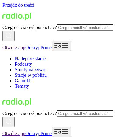
Przejdź do treści
Czego chciałbyś posłuchać?
Otwórz app
Odkryj Prime
Najlepsze stacje
Podcasty
Sporty na żywo
Stacje w pobliżu
Gatunki
Tematy
Czego chciałbyś posłuchać?
Otwórz app
Odkryj Prime