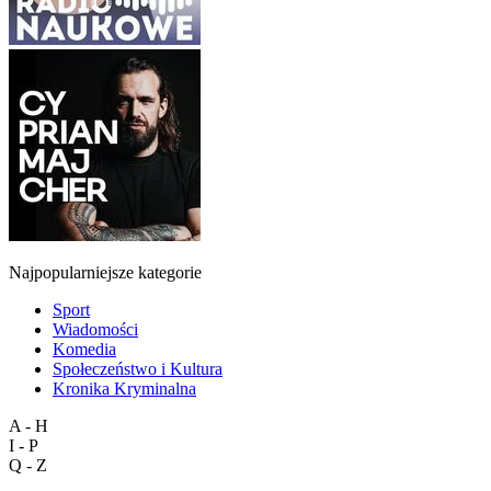
Najpopularniejsze kategorie
Sport
Wiadomości
Komedia
Społeczeństwo i Kultura
Kronika Kryminalna
A - H
I - P
Q - Z