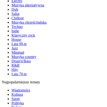
Electro
Muzyka alternatywna
Dub
Salsa
Chillout
Muzyka chrześcijańska
Techno
Indie
Klasyczny rock
House
Lata 90-te
Jazz
Minimal
Muzyka country
Drum'n'Bass
R&B
Hity
Lata 70-te
Najpopularniejsze tematy
Wiadomości
Kultura
Sport
Polityka