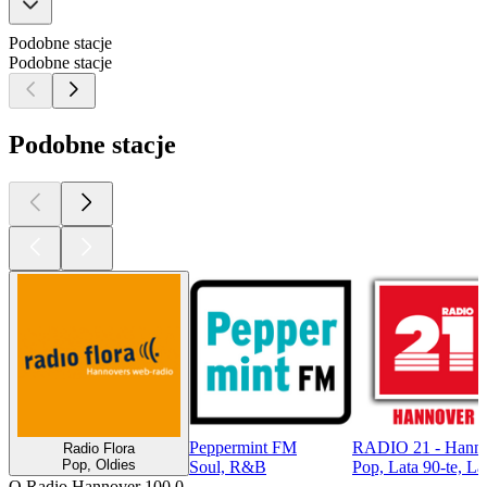
Podobne stacje
Podobne stacje
Podobne stacje
Peppermint FM
RADIO 21 - Hann
Radio Flora
Pop, Oldies
Soul, R&B
Pop, Lata 90-te, La
O Radio Hannover 100,0