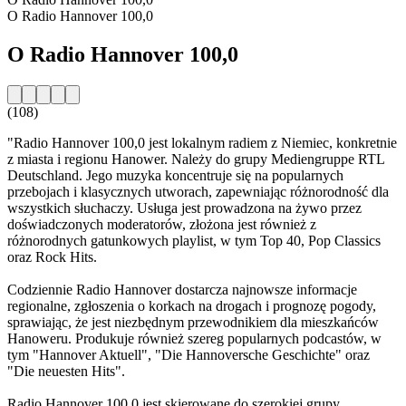
O Radio Hannover 100,0
O Radio Hannover 100,0
(108)
"Radio Hannover 100,0 jest lokalnym radiem z Niemiec, konkretnie
z miasta i regionu Hanower. Należy do grupy Mediengruppe RTL
Deutschland. Jego muzyka koncentruje się na popularnych
przebojach i klasycznych utworach, zapewniając różnorodność dla
wszystkich słuchaczy. Usługa jest prowadzona na żywo przez
doświadczonych moderatorów, złożona jest również z
różnorodnych gatunkowych playlist, w tym Top 40, Pop Classics
oraz Rock Hits.
Codziennie Radio Hannover dostarcza najnowsze informacje
regionalne, zgłoszenia o korkach na drogach i prognozę pogody,
sprawiając, że jest niezbędnym przewodnikiem dla mieszkańców
Hanoweru. Produkuje również szereg popularnych podcastów, w
tym "Hannover Aktuell", "Die Hannoversche Geschichte" oraz
"Die neuesten Hits".
Radio Hannover 100,0 jest skierowane do szerokiej grupy