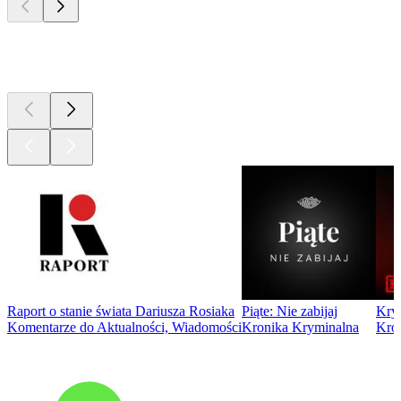
Najlepsze
podcasty
Raport o stanie świata Dariusza Rosiaka
Piąte: Nie zabijaj
Kry
Komentarze do Aktualności, Wiadomości
Kronika Kryminalna
Kro