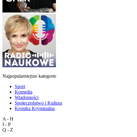
Najpopularniejsze kategorie
Sport
Komedia
Wiadomości
Społeczeństwo i Kultura
Kronika Kryminalna
A - H
I - P
Q - Z