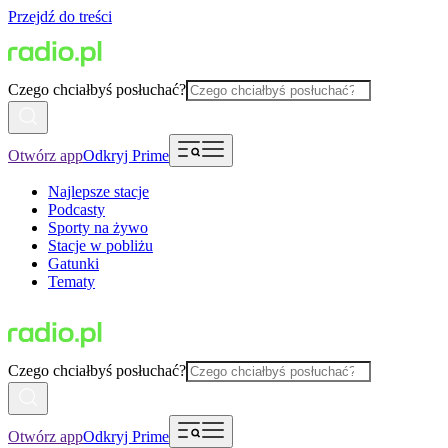
Przejdź do treści
Czego chciałbyś posłuchać?
Otwórz app
Odkryj Prime
Najlepsze stacje
Podcasty
Sporty na żywo
Stacje w pobliżu
Gatunki
Tematy
Czego chciałbyś posłuchać?
Otwórz app
Odkryj Prime