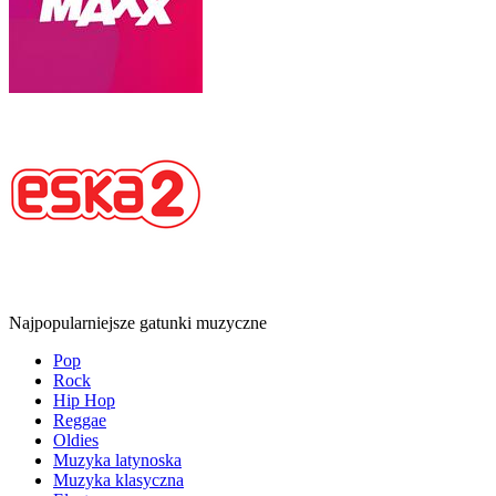
Najpopularniejsze gatunki muzyczne
Pop
Rock
Hip Hop
Reggae
Oldies
Muzyka latynoska
Muzyka klasyczna