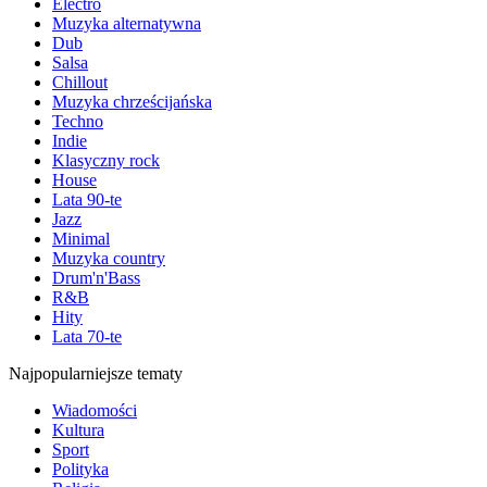
Electro
Muzyka alternatywna
Dub
Salsa
Chillout
Muzyka chrześcijańska
Techno
Indie
Klasyczny rock
House
Lata 90-te
Jazz
Minimal
Muzyka country
Drum'n'Bass
R&B
Hity
Lata 70-te
Najpopularniejsze tematy
Wiadomości
Kultura
Sport
Polityka