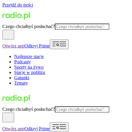
Przejdź do treści
Czego chciałbyś posłuchać?
Otwórz app
Odkryj Prime
Najlepsze stacje
Podcasty
Sporty na żywo
Stacje w pobliżu
Gatunki
Tematy
Czego chciałbyś posłuchać?
Otwórz app
Odkryj Prime