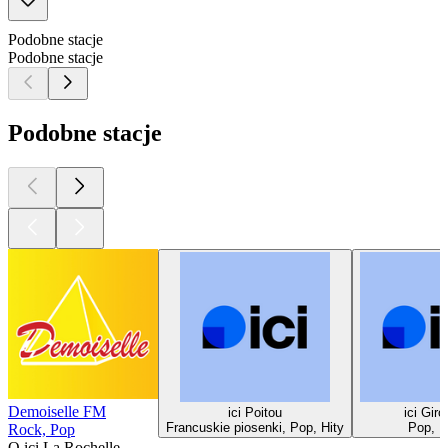
Podobne stacje
Podobne stacje
Podobne stacje
Demoiselle FM
ici Poitou
ici Gir
Francuskie piosenki, Pop, Hity
Pop, H
Rock, Pop
O ici La Rochelle