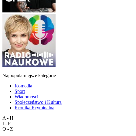
Najpopularniejsze kategorie
Komedia
Sport
Wiadomości
Społeczeństwo i Kultura
Kronika Kryminalna
A - H
I - P
Q - Z