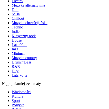
Electro
Muzyka alternatywna
Dub
Salsa
Chillout
Muzyka chrześcijańska
Techno
Indie
Klasyczny rock
House
Lata 90-te
Jazz
Minimal
Muzyka country
Drum'n'Bass
R&B
Hity
Lata 70-te
Najpopularniejsze tematy
Wiadomości
Kultura
Sport
Polityka