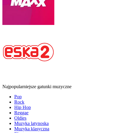
Najpopularniejsze gatunki muzyczne
Pop
Rock
Hip Hop
Reggae
Oldies
Muzyka latynoska
Muzyka klasyczna