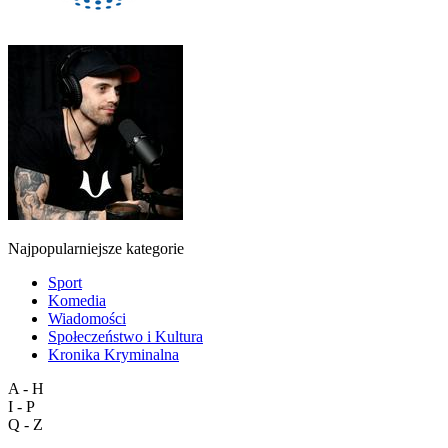
Najpopularniejsze kategorie
Sport
Komedia
Wiadomości
Społeczeństwo i Kultura
Kronika Kryminalna
A - H
I - P
Q - Z