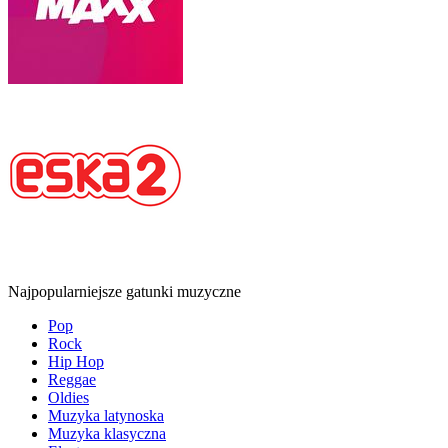
Najpopularniejsze gatunki muzyczne
Pop
Rock
Hip Hop
Reggae
Oldies
Muzyka latynoska
Muzyka klasyczna