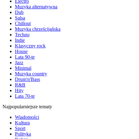
Electro
Muzyka alternatywna
Dub
Salsa
Chillout
Muzyka chrześcijańska
Techno
Indie
Klasyczny rock
House
Lata 90-te
Jazz
Minimal
Muzyka country
Drum'n'Bass
R&B
Hity
Lata 70-te
Najpopularniejsze tematy
Wiadomości
Kultura
Sport
Polityka