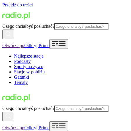
Przejdź do treści
Czego chciałbyś posłuchać?
Otwórz app
Odkryj Prime
Najlepsze stacje
Podcasty
Sporty na żywo
Stacje w pobliżu
Gatunki
Tematy
Czego chciałbyś posłuchać?
Otwórz app
Odkryj Prime