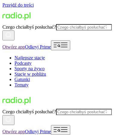
Przejdź do treści
Czego chciałbyś posłuchać?
Otwórz app
Odkryj Prime
Najlepsze stacje
Podcasty
Sporty na żywo
Stacje w pobliżu
Gatunki
Tematy
Czego chciałbyś posłuchać?
Otwórz app
Odkryj Prime