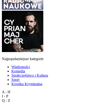
Najpopularniejsze kategorie
Wiadomości
Komedia
Społeczeństwo i Kultura
Sport
Kronika Kryminalna
A - H
I - P
Q - Z