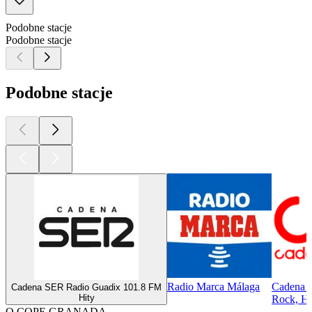
Podobne stacje
Podobne stacje
Podobne stacje
Radio Marca Málaga
Cadena E
Cadena SER Radio Guadix 101.8 FM
Hity
Rock, Hi
O COPE GRANADA