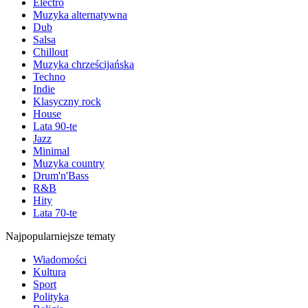
Electro
Muzyka alternatywna
Dub
Salsa
Chillout
Muzyka chrześcijańska
Techno
Indie
Klasyczny rock
House
Lata 90-te
Jazz
Minimal
Muzyka country
Drum'n'Bass
R&B
Hity
Lata 70-te
Najpopularniejsze tematy
Wiadomości
Kultura
Sport
Polityka