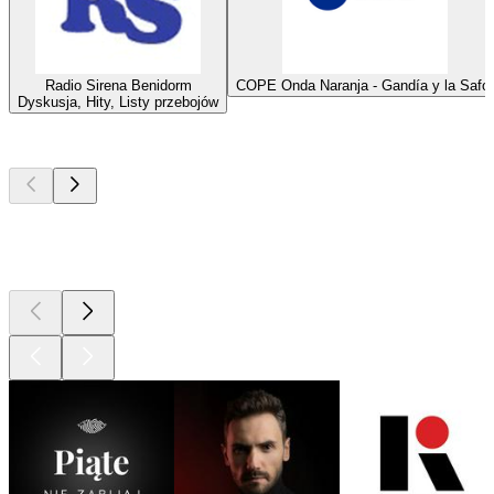
Radio Sirena Benidorm
COPE Onda Naranja - Gandía y la Safor
Dyskusja, Hity, Listy przebojów
Najlepsze
podcasty
Najlepsze
podcasty
Najlepsze
podcasty