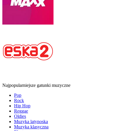
Najpopularniejsze gatunki muzyczne
Pop
Rock
Hip Hop
Reggae
Oldies
Muzyka latynoska
Muzyka klasyczna