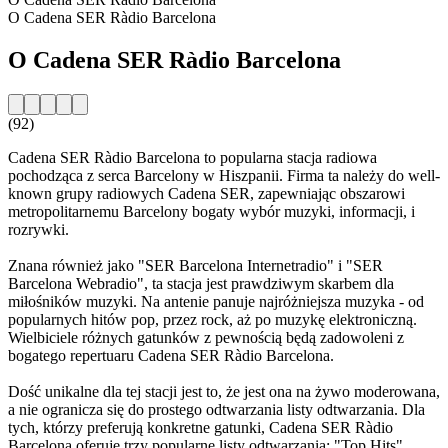
O Cadena SER Ràdio Barcelona
O Cadena SER Ràdio Barcelona
(92)
Cadena SER Ràdio Barcelona to popularna stacja radiowa
pochodząca z serca Barcelony w Hiszpanii. Firma ta należy do well-
known grupy radiowych Cadena SER, zapewniając obszarowi
metropolitarnemu Barcelony bogaty wybór muzyki, informacji, i
rozrywki.
Znana również jako "SER Barcelona Internetradio" i "SER
Barcelona Webradio", ta stacja jest prawdziwym skarbem dla
miłośników muzyki. Na antenie panuje najróżniejsza muzyka - od
popularnych hitów pop, przez rock, aż po muzykę elektroniczną.
Wielbiciele różnych gatunków z pewnością będą zadowoleni z
bogatego repertuaru Cadena SER Ràdio Barcelona.
Dość unikalne dla tej stacji jest to, że jest ona na żywo moderowana,
a nie ogranicza się do prostego odtwarzania listy odtwarzania. Dla
tych, którzy preferują konkretne gatunki, Cadena SER Ràdio
Barcelona oferuje trzy popularne listy odtwarzania: "Top Hits",