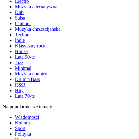
Electro
Muzyka alternatywna
Dub
Salsa
Chillout
Muzyka chrześcijańska
Techno
Indie
Klasyczny rock
House
Lata 90-te
Jazz
Minimal
Muzyka country
Drum'n'Bass
R&B
Hity
Lata 70-te
Najpopularniejsze tematy
Wiadomości
Kultura
Sport
Polityka