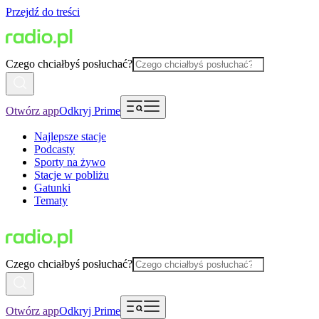
Przejdź do treści
Czego chciałbyś posłuchać?
Otwórz app
Odkryj Prime
Najlepsze stacje
Podcasty
Sporty na żywo
Stacje w pobliżu
Gatunki
Tematy
Czego chciałbyś posłuchać?
Otwórz app
Odkryj Prime