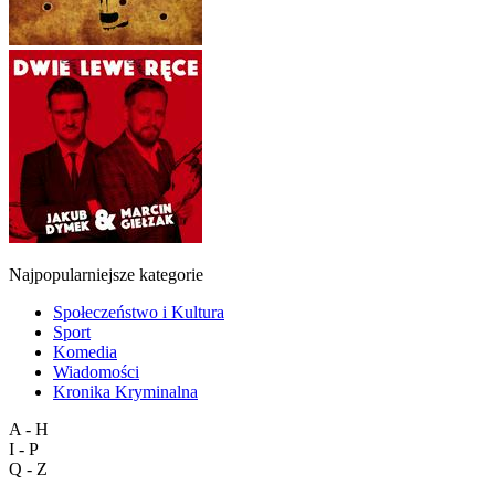
Najpopularniejsze kategorie
Społeczeństwo i Kultura
Sport
Komedia
Wiadomości
Kronika Kryminalna
A - H
I - P
Q - Z