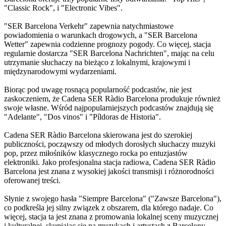
"Classic Rock", i "Electronic Vibes".
"SER Barcelona Verkehr" zapewnia natychmiastowe
powiadomienia o warunkach drogowych, a "SER Barcelona
Wetter" zapewnia codzienne prognozy pogody. Co więcej, stacja
regularnie dostarcza "SER Barcelona Nachrichten", mając na celu
utrzymanie słuchaczy na bieżąco z lokalnymi, krajowymi i
międzynarodowymi wydarzeniami.
Biorąc pod uwagę rosnącą popularność podcastów, nie jest
zaskoczeniem, że Cadena SER Ràdio Barcelona produkuje również
swoje własne. Wśród najpopularniejszych podcastów znajdują się
"Adelante", "Dos vinos" i "Píldoras de Historia".
Cadena SER Ràdio Barcelona skierowana jest do szerokiej
publiczności, począwszy od młodych dorosłych słuchaczy muzyki
pop, przez miłośników klasycznego rocka po entuzjastów
elektroniki. Jako profesjonalna stacja radiowa, Cadena SER Ràdio
Barcelona jest znana z wysokiej jakości transmisji i różnorodności
oferowanej treści.
Słynie z swojego hasła "Siempre Barcelona" ("Zawsze Barcelona"),
co podkreśla jej silny związek z obszarem, dla którego nadaje. Co
więcej, stacja ta jest znana z promowania lokalnej sceny muzycznej
i kulturalnej, skupiając się na muzykach i artystach z Barcelony.