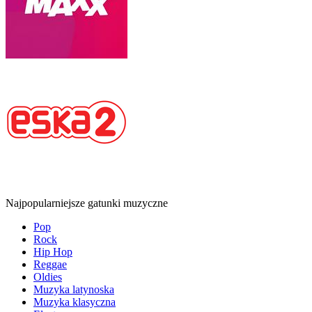
Najpopularniejsze gatunki muzyczne
Pop
Rock
Hip Hop
Reggae
Oldies
Muzyka latynoska
Muzyka klasyczna