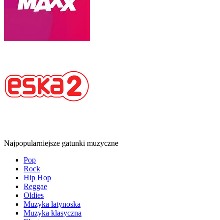
Najpopularniejsze gatunki muzyczne
Pop
Rock
Hip Hop
Reggae
Oldies
Muzyka latynoska
Muzyka klasyczna