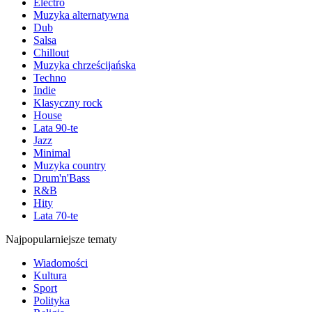
Electro
Muzyka alternatywna
Dub
Salsa
Chillout
Muzyka chrześcijańska
Techno
Indie
Klasyczny rock
House
Lata 90-te
Jazz
Minimal
Muzyka country
Drum'n'Bass
R&B
Hity
Lata 70-te
Najpopularniejsze tematy
Wiadomości
Kultura
Sport
Polityka