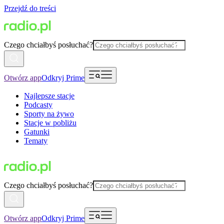
Przejdź do treści
Czego chciałbyś posłuchać?
Otwórz app
Odkryj Prime
Najlepsze stacje
Podcasty
Sporty na żywo
Stacje w pobliżu
Gatunki
Tematy
Czego chciałbyś posłuchać?
Otwórz app
Odkryj Prime