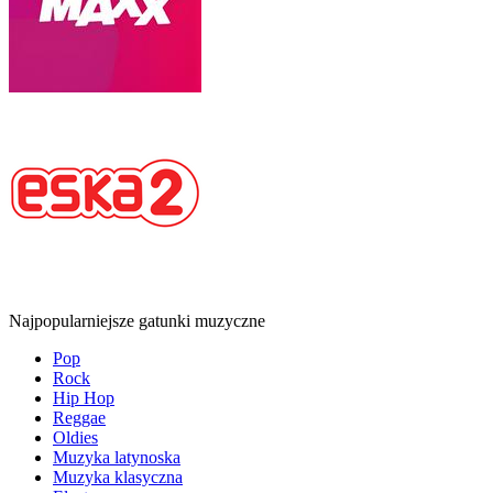
Najpopularniejsze gatunki muzyczne
Pop
Rock
Hip Hop
Reggae
Oldies
Muzyka latynoska
Muzyka klasyczna