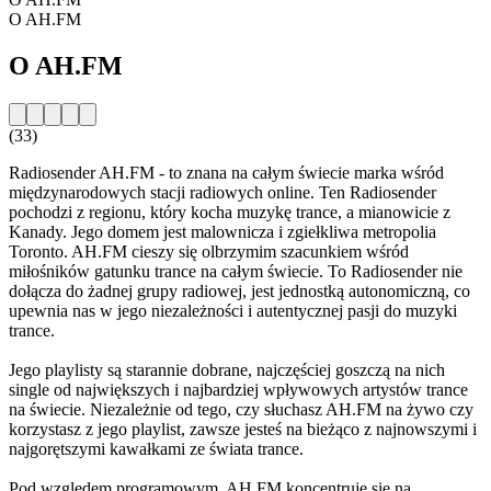
O AH.FM
O AH.FM
(33)
Radiosender AH.FM - to znana na całym świecie marka wśród
międzynarodowych stacji radiowych online. Ten Radiosender
pochodzi z regionu, który kocha muzykę trance, a mianowicie z
Kanady. Jego domem jest malownicza i zgiełkliwa metropolia
Toronto. AH.FM cieszy się olbrzymim szacunkiem wśród
miłośników gatunku trance na całym świecie. To Radiosender nie
dołącza do żadnej grupy radiowej, jest jednostką autonomiczną, co
upewnia nas w jego niezależności i autentycznej pasji do muzyki
trance.
Jego playlisty są starannie dobrane, najczęściej goszczą na nich
single od największych i najbardziej wpływowych artystów trance
na świecie. Niezależnie od tego, czy słuchasz AH.FM na żywo czy
korzystasz z jego playlist, zawsze jesteś na bieżąco z najnowszymi i
najgorętszymi kawałkami ze świata trance.
Pod względem programowym, AH.FM koncentruje się na