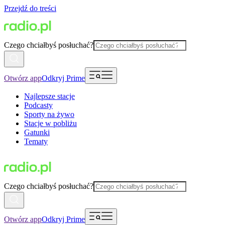
Przejdź do treści
Czego chciałbyś posłuchać?
Otwórz app
Odkryj Prime
Najlepsze stacje
Podcasty
Sporty na żywo
Stacje w pobliżu
Gatunki
Tematy
Czego chciałbyś posłuchać?
Otwórz app
Odkryj Prime