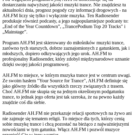
dostarczaniu najwyższej jakości muzyki trance. Nie znajdziesz tu
aktualności dnia, prognoz pogody czy informacji drogowych - na
AH.FM liczy się tylko i wyłącznie muzyka. Ten Radiosender
produkuje również podcasty, a jego najpopularniejsze podcasty to:
„End of the Year Countdown”, „TrancePodium Top 20 Tracks" i
„Mainstage”.
Program AH.FM jest skierowany do miłośników muzyki trance,
zarówno tych starszych, dobrze zaznajomionych z gatunkiem, jak i
młodszych, dopiero odkrywających jego urok. AH.FM to
profesjonalny Radiosender, który zdobył międzynarodowe uznanie
dzięki swojej jakości programowej.
AH.FM to miejsce, w którym muzyka trance jest w centrum uwagi.
Ze swoim hasłem "Your Source for Trance", AH.FM definiuje się
jako główny źródło dla wszystkich rzeczy związanych z trasem.
Choć AH.FM nie skupia się na jednym określonym podgatunku
trance, to jednak jego oferta jest tak szeroka, że na pewno każdy
znajdzie coś dla siebie.
Radiosender AH.FM nie przekazuje relacji sportowych na żywo ani
nie zajmuje się tematem religii. To miejsce dla tych, którzy cenią
sobie muzykę trance i chcą pozostać na bieżąco z najważniejszymi
nowościami w tym gatunku. Włącz AH.FM i pozwól muzyce
przenieść Cię w inny wymiar.