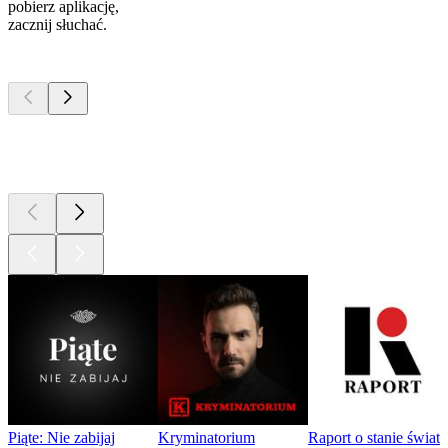
pobierz aplikację,
zacznij słuchać.
Najlepsze
podcasty
Najlepsze
podcasty
Najlepsze
podcasty
Piąte: Nie zabijaj
Kryminatorium
Raport o stanie świat