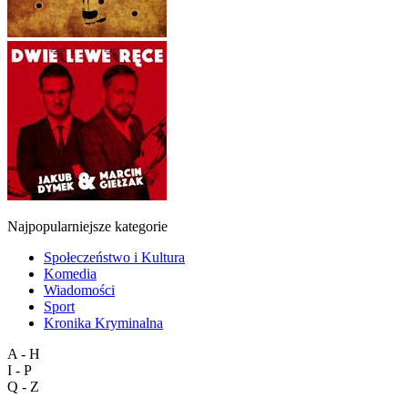
Najpopularniejsze kategorie
Społeczeństwo i Kultura
Komedia
Wiadomości
Sport
Kronika Kryminalna
A - H
I - P
Q - Z