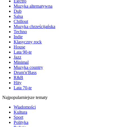
Electro
Muzyka alternatywna
Dub
Salsa
Chillout
Muzyka chrześcijańska
Techno
Indie
Klasyczny rock
House
Lata 90-te
Jazz
Minimal
Muzyka country
Drum'n'Bass
R&B
Hity
Lata 70-te
Najpopularniejsze tematy
Wiadomości
Kultura
Sport
Polityka