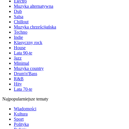
Electro
Muzyka alternatywna
Dub
Salsa
Chillout
Muzyka chrześcijańska
Techno
Indie
Klasyczny rock
House
Lata 90-te
Jazz
Minimal
Muzyka country
Drum'n'Bass
R&B
Hity
Lata 70-te
Najpopularniejsze tematy
Wiadomości
Kultura
Sport
Polityka