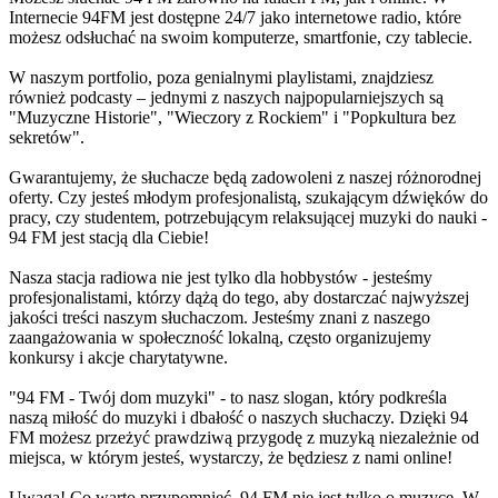
Internecie 94FM jest dostępne 24/7 jako internetowe radio, które
możesz odsłuchać na swoim komputerze, smartfonie, czy tablecie.
W naszym portfolio, poza genialnymi playlistami, znajdziesz
również podcasty – jednymi z naszych najpopularniejszych są
"Muzyczne Historie", "Wieczory z Rockiem" i "Popkultura bez
sekretów".
Gwarantujemy, że słuchacze będą zadowoleni z naszej różnorodnej
oferty. Czy jesteś młodym profesjonalistą, szukającym dźwięków do
pracy, czy studentem, potrzebującym relaksującej muzyki do nauki -
94 FM jest stacją dla Ciebie!
Nasza stacja radiowa nie jest tylko dla hobbystów - jesteśmy
profesjonalistami, którzy dążą do tego, aby dostarczać najwyższej
jakości treści naszym słuchaczom. Jesteśmy znani z naszego
zaangażowania w społeczność lokalną, często organizujemy
konkursy i akcje charytatywne.
"94 FM - Twój dom muzyki" - to nasz slogan, który podkreśla
naszą miłość do muzyki i dbałość o naszych słuchaczy. Dzięki 94
FM możesz przeżyć prawdziwą przygodę z muzyką niezależnie od
miejsca, w którym jesteś, wystarczy, że będziesz z nami online!
Uwaga! Co warto przypomnieć, 94 FM nie jest tylko o muzyce. W