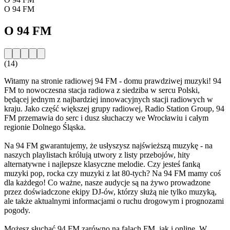
O 94 FM
O 94 FM
(14)
Witamy na stronie radiowej 94 FM - domu prawdziwej muzyki! 94
FM to nowoczesna stacja radiowa z siedziba w sercu Polski,
będącej jednym z najbardziej innowacyjnych stacji radiowych w
kraju. Jako część większej grupy radiowej, Radio Station Group, 94
FM przemawia do serc i dusz słuchaczy we Wrocławiu i całym
regionie Dolnego Śląska.
Na 94 FM gwarantujemy, że usłyszysz najświeższą muzykę - na
naszych playlistach królują utwory z listy przebojów, hity
alternatywne i najlepsze klasyczne melodie. Czy jesteś fanką
muzyki pop, rocka czy muzyki z lat 80-tych? Na 94 FM mamy coś
dla każdego! Co ważne, nasze audycje są na żywo prowadzone
przez doświadczone ekipy DJ-ów, którzy służą nie tylko muzyką,
ale także aktualnymi informacjami o ruchu drogowym i prognozami
pogody.
Możesz słuchać 94 FM zarówno na falach FM, jak i online. W