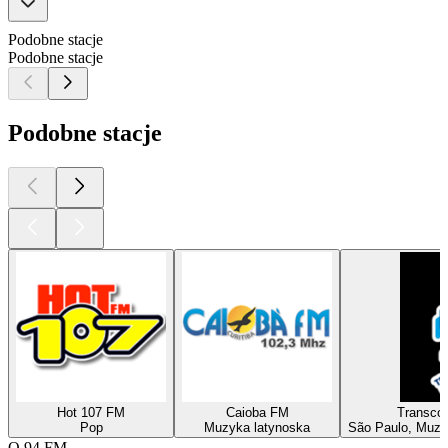
Podobne stacje
Podobne stacje
Podobne stacje
Hot 107 FM
Caioba FM
Transcon
Pop
Muzyka latynoska
São Paulo, Muzy
O 94 FM