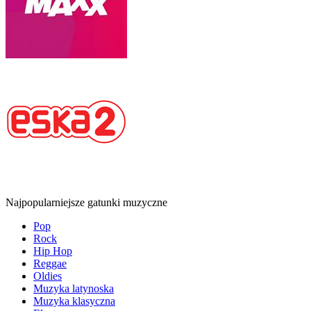
Najpopularniejsze gatunki muzyczne
Pop
Rock
Hip Hop
Reggae
Oldies
Muzyka latynoska
Muzyka klasyczna