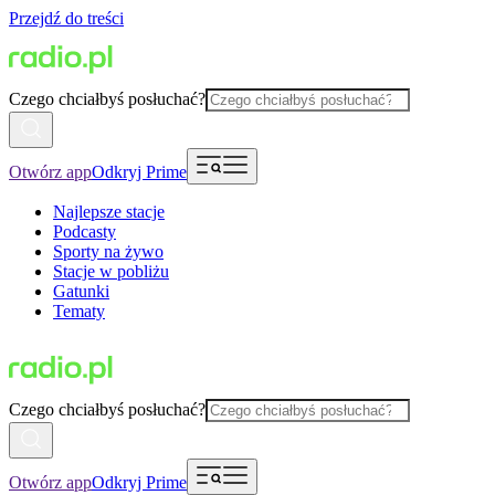
Przejdź do treści
Czego chciałbyś posłuchać?
Otwórz app
Odkryj Prime
Najlepsze stacje
Podcasty
Sporty na żywo
Stacje w pobliżu
Gatunki
Tematy
Czego chciałbyś posłuchać?
Otwórz app
Odkryj Prime