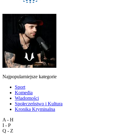
Najpopularniejsze kategorie
Sport
Komedia
Wiadomości
Społeczeństwo i Kultura
Kronika Kryminalna
A - H
I - P
Q - Z