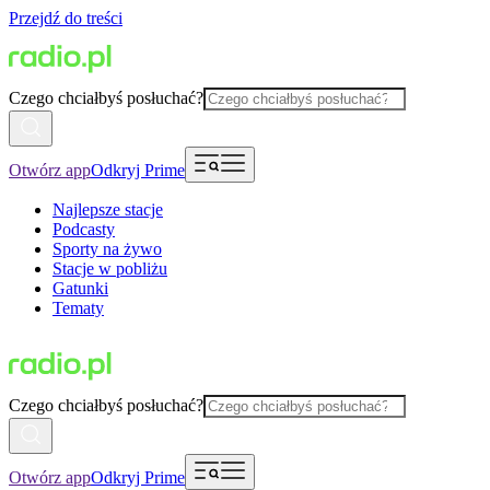
Przejdź do treści
Czego chciałbyś posłuchać?
Otwórz app
Odkryj Prime
Najlepsze stacje
Podcasty
Sporty na żywo
Stacje w pobliżu
Gatunki
Tematy
Czego chciałbyś posłuchać?
Otwórz app
Odkryj Prime