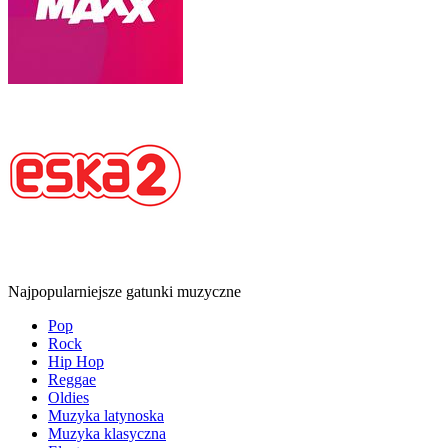
Najpopularniejsze gatunki muzyczne
Pop
Rock
Hip Hop
Reggae
Oldies
Muzyka latynoska
Muzyka klasyczna