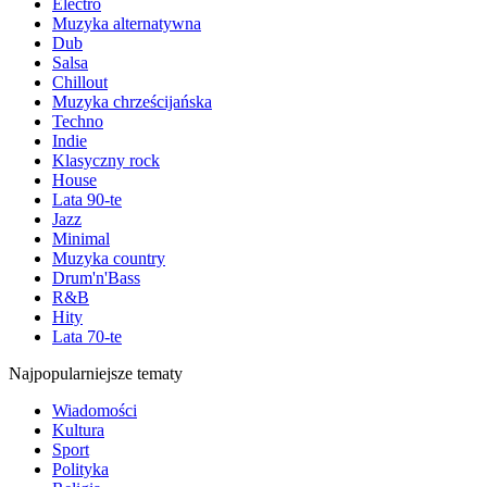
Electro
Muzyka alternatywna
Dub
Salsa
Chillout
Muzyka chrześcijańska
Techno
Indie
Klasyczny rock
House
Lata 90-te
Jazz
Minimal
Muzyka country
Drum'n'Bass
R&B
Hity
Lata 70-te
Najpopularniejsze tematy
Wiadomości
Kultura
Sport
Polityka